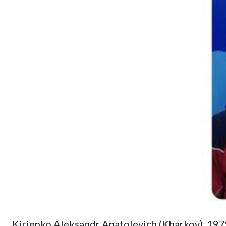
Kirienko Aleksandr Anatolevich (Kharkov). 19