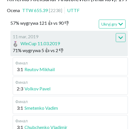
Ocena
TTW
655.39
[
2238
]
UTTF
57
%
wygrywa
121
👍 vs
90
👎
Ukryj gry
11 mar, 2019
WinCup 11.03.2019
71
%
wygrywa
5
👍 vs
2
👎
Финал
3:1
Reutov Mikhail
Финал
2:3
Volkov Pavel
Финал
3:1
Smetenko Vadim
Финал
3:1
Chubchenko Vladimir