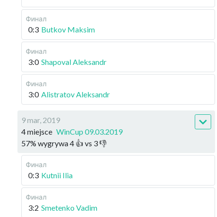
Финал
0:3
Butkov Maksim
Финал
3:0
Shapoval Aleksandr
Финал
3:0
Alistratov Aleksandr
9 mar, 2019
4 miejsce
WinCup 09.03.2019
57
%
wygrywa
4
👍 vs
3
👎
Финал
0:3
Kutnii Ilia
Финал
3:2
Smetenko Vadim