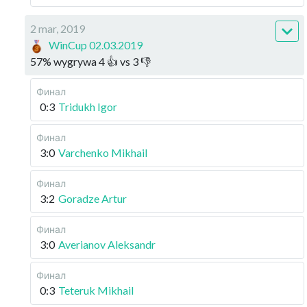
2 mar, 2019
WinCup 02.03.2019
57
%
wygrywa
4
👍 vs
3
👎
Финал
0:3
Tridukh Igor
Финал
3:0
Varchenko Mikhail
Финал
3:2
Goradze Artur
Финал
3:0
Averianov Aleksandr
Финал
0:3
Teteruk Mikhail