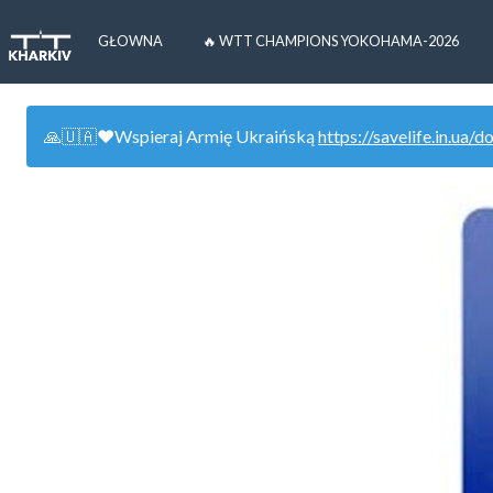
GŁOWNA
🔥 WTT CHAMPIONS YOKOHAMA-2026
🙏🇺🇦❤️Wspieraj Armię Ukraińską
https://savelife.in.ua/d