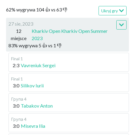
62
%
wygrywa
104
👍 vs
63
👎
Ukryj gry
27 sie, 2023
12
Kharkiv Open Kharkiv Open Summer
miejsce
2023
83
%
wygrywa
5
👍 vs
1
👎
Final 1
2:3
Vavreniuk Sergei
Final 1
3:0
Silikov Iurii
Група 4
3:0
Tabakov Anton
Група 4
3:0
Misevra Ilia