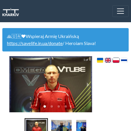
🙏🇺🇦❤️Wspieraj Armię Ukraińską
https://savelife.in.ua/donate
/ Heroiam Slava!
1 of 4
ЦНТ Метеорит (сп
(0