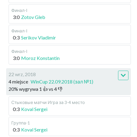
Финал-I
3:0
Zotov Gleb
Финал-I
0:3
Serikov Vladimir
Финал-I
3:0
Moroz Konstantin
22 wrz, 2018
4 miejsce
WinCup 22.09.2018 (зал №1)
20
%
wygrywa
1
👍 vs
4
👎
Стыковые матчи
Игра за 3-4 место
0:3
Koval Sergei
Группа-1
0:3
Koval Sergei