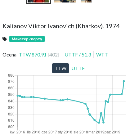
Kalianov Viktor Ivanovich (Kharkov). 1974
Майстер cпорту
Ocena
TTW
870.91
[
402
]
UTTF
/
51.3
WTT
TTW
UTTF