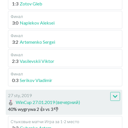
1:3
Zotov Gleb
Финал
3:0
Naplekov Aleksei
Финал
3:2
Artemenko Sergei
Финал
2:3
Vasilevskii Viktor
Финал
0:3
Serikov Vladimir
27 sty, 2019
WinCup 27.01.2019 (вечерний)
40
%
wygrywa
2
👍 vs
3
👎
Стыковые матчи
Игра за 1-2 место
2:3
Gubenko Artem