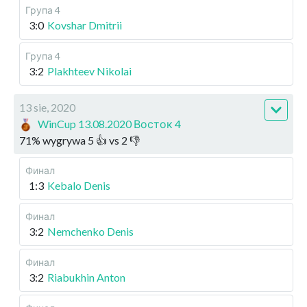
Група 4
3:0
Kovshar Dmitrii
Група 4
3:2
Plakhteev Nikolai
13 sie, 2020
WinCup 13.08.2020 Восток 4
71
%
wygrywa
5
👍 vs
2
👎
Финал
1:3
Kebalo Denis
Финал
3:2
Nemchenko Denis
Финал
3:2
Riabukhin Anton