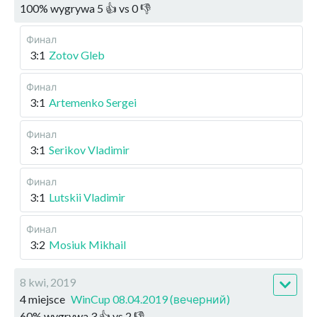
100
%
wygrywa
5
👍 vs
0
👎
Финал
3:1
Zotov Gleb
Финал
3:1
Artemenko Sergei
Финал
3:1
Serikov Vladimir
Финал
3:1
Lutskii Vladimir
Финал
3:2
Mosiuk Mikhail
8 kwi, 2019
4 miejsce
WinCup 08.04.2019 (вечерний)
60
%
wygrywa
3
👍 vs
2
👎