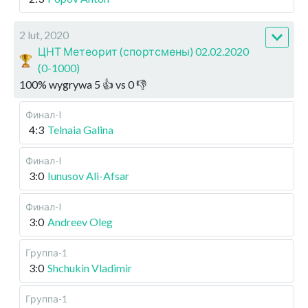
2 lut, 2020
ЦНТ Метеорит (спортсмены) 02.02.2020
(0-1000)
100
%
wygrywa
5
👍 vs
0
👎
Финал-I
4:3
Telnaia Galina
Финал-I
3:0
Iunusov Ali-Afsar
Финал-I
3:0
Andreev Oleg
Группа-1
3:0
Shchukin Vladimir
Группа-1