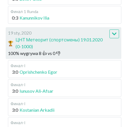
Финал
1 Runda
0:3
Kanunnikov Ilia
19 sty, 2020
ЦНТ Метеорит (спортсмены) 19.01.2020
(0-1000)
100
%
wygrywa
8
👍 vs
0
👎
Финал-I
3:0
Oprishchenko Egor
Финал-I
3:0
Iunusov Ali-Afsar
Финал-I
3:0
Kostanian Arkadii
Финал-I