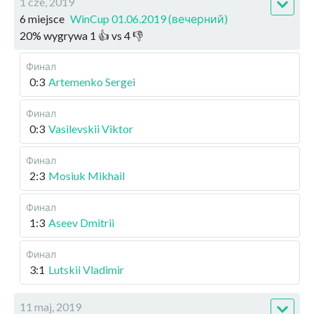
1 cze, 2019
6 miejsce
WinCup 01.06.2019 (вечерний)
20
%
wygrywa
1
👍 vs
4
👎
Финал
0:3
Artemenko Sergei
Финал
0:3
Vasilevskii Viktor
Финал
2:3
Mosiuk Mikhail
Финал
1:3
Aseev Dmitrii
Финал
3:1
Lutskii Vladimir
11 maj, 2019