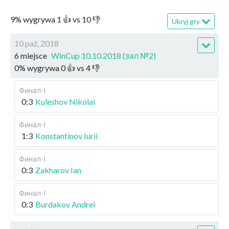
9
%
wygrywa
1
👍 vs
10
👎
Ukryj gry
10 paź, 2018
6 miejsce
WinCup 10.10.2018 (зал №2)
0
%
wygrywa
0
👍 vs
4
👎
Финал-I
0:3
Kuleshov Nikolai
Финал-I
1:3
Konstantinov Iurii
Финал-I
0:3
Zakharov Ian
Финал-I
0:3
Burdakov Andrei