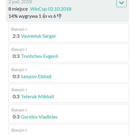
2 paź, 2018
8 miejsce
WinCup 02.10.2018
14
%
wygrywa
1
👍 vs
6
👎
Финал-I
2:3
Vavreniuk Sergei
Финал-I
0:3
Treshchev Evgenii
Финал-I
0:3
Iunusov Elshad
Финал-I
0:3
Teteruk Mikhail
Финал-I
0:3
Gorelov Vladislav
Финал-I