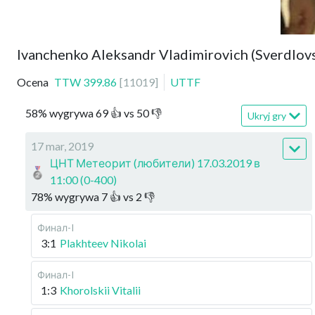
Ivanchenko Aleksandr Vladimirovich (Sverdlov
Ocena
TTW
399.86
[
11019
]
UTTF
58
%
wygrywa
69
👍 vs
50
👎
Ukryj gry
17 mar, 2019
ЦНТ Метеорит (любители) 17.03.2019 в
11:00 (0-400)
78
%
wygrywa
7
👍 vs
2
👎
Финал-I
3:1
Plakhteev Nikolai
Финал-I
1:3
Khorolskii Vitalii