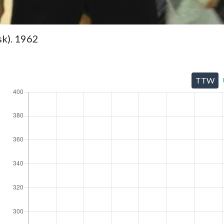
sk). 1962
TTW