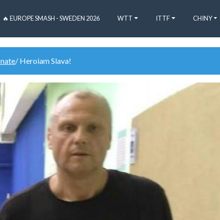
🔥 EUROPE SMASH - SWEDEN 2026
WTT
ITTF
CHINY
onate
/ Heroiam Slava!