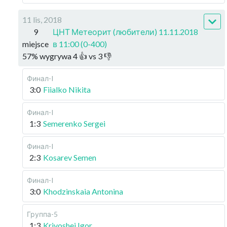
11 lis, 2018
9
ЦНТ Метеорит (любители) 11.11.2018
miejsce
в 11:00 (0-400)
57
%
wygrywa
4
👍 vs
3
👎
Финал-I
3:0
Fiialko Nikita
Финал-I
1:3
Semerenko Sergei
Финал-I
2:3
Kosarev Semen
Финал-I
3:0
Khodzinskaia Antonina
Группа-5
1:3
Krivoshei Igor