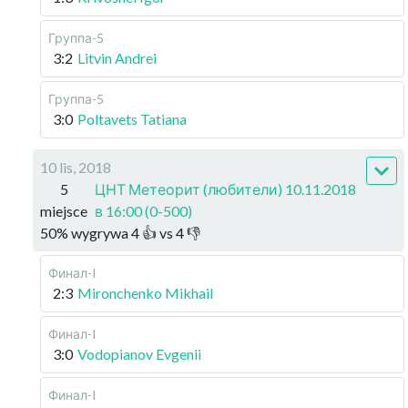
Группа-5
3:2
Litvin Andrei
Группа-5
3:0
Poltavets Tatiana
10 lis, 2018
5
ЦНТ Метеорит (любители) 10.11.2018
miejsce
в 16:00 (0-500)
50
%
wygrywa
4
👍 vs
4
👎
Финал-I
2:3
Mironchenko Mikhail
Финал-I
3:0
Vodopianov Evgenii
Финал-I