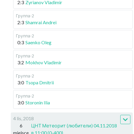
2:3
Zyrianov Vladimir
Группа-2
2:3
Shamrai Andrei
Группа-2
0:3
Saenko Oleg
Группа-2
3:2
Mokhov Vladimir
Группа-2
3:0
Tsopa Dmitrii
Группа-2
3:0
Storonin Ilia
4 lis, 2018
6
ЦНТ Метеорит (любители) 04.11.2018
miejsce
в 11:00 (0-400)