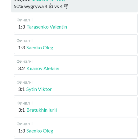
50
%
wygrywa
4
👍 vs
4
👎
Финал-I
1:3
Tarasenko Valentin
Финал-I
1:3
Saenko Oleg
Финал-I
3:2
Kiianov Aleksei
Финал-I
3:1
Sytin Viktor
Финал-I
3:1
Bratukhin Iurii
Финал-I
1:3
Saenko Oleg