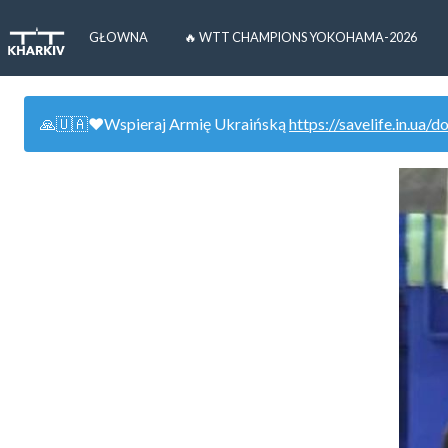
GŁOWNA
🔥 WTT CHAMPIONS YOKOHAMA-2026
🙏🇺🇦❤️Wspieraj Armię Ukraińską
https://savelife.in.ua/d