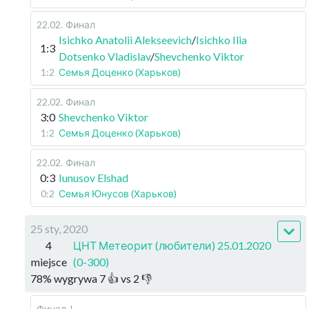
22.02
.
Финал
Isichko Anatolii Alekseevich
/
Isichko Ilia
1:3
Dotsenko Vladislav
/
Shevchenko Viktor
1:2
Семья Доценко (Харьков)
22.02
.
Финал
3:0
Shevchenko Viktor
1:2
Семья Доценко (Харьков)
22.02
.
Финал
0:3
Iunusov Elshad
0:2
Семья Юнусов (Харьков)
25 sty, 2020
4
ЦНТ Метеорит (любители) 25.01.2020
miejsce
(0-300)
78
%
wygrywa
7
👍 vs
2
👎
Финал-I