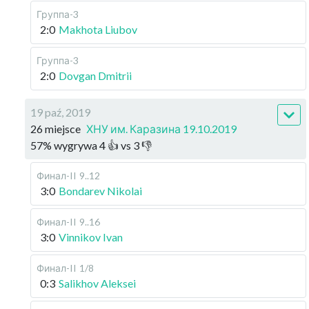
Группа-3
2:0
Makhota Liubov
Группа-3
2:0
Dovgan Dmitrii
19 paź, 2019
26 miejsce
ХНУ им. Каразина 19.10.2019
57
%
wygrywa
4
👍 vs
3
👎
Финал-II
9..12
3:0
Bondarev Nikolai
Финал-II
9..16
3:0
Vinnikov Ivan
Финал-II
1/8
0:3
Salikhov Aleksei