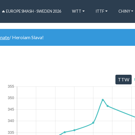
🔥 EUROPE SMASH - SWEDEN 2026
WTT
ITTF
CHINY
onate
/ Heroiam Slava!
TTW