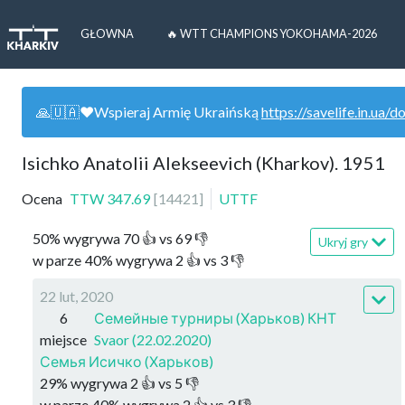
GŁOWNA
🔥 WTT CHAMPIONS YOKOHAMA-2026
🙏🇺🇦❤️Wspieraj Armię Ukraińską
https://savelife.in.ua/d
Isichko Anatolii Alekseevich (Kharkov). 1951
Ocena
TTW
347.69
[
14421
]
UTTF
50
%
wygrywa
70
👍 vs
69
👎
Ukryj gry
w parze
40
%
wygrywa
2
👍 vs
3
👎
22 lut, 2020
6
Семейные турниры (Харьков) КНТ
miejsce
Svaor (22.02.2020)
Семья Исичко (Харьков)
29
%
wygrywa
2
👍 vs
5
👎
w parze
40
%
wygrywa
2
👍 vs
3
👎