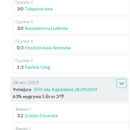
Группа-1
3:0
Tulupova Inna
Группа-1
3:0
Bandaletova Liudmila
Группа-1
0:3
Khodzinskaia Antonina
Группа-1
1:3
Pavliuk Oleg
28 wrz, 2019
9 miejsce
ХНУ им. Каразина 28.09.2019
63
%
wygrywa
5
👍 vs
3
👎
Финал-I
3:2
Zoidze Elizaveta
Финал-I