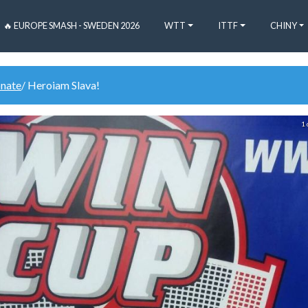
🔥 EUROPE SMASH - SWEDEN 2026
WTT
ITTF
CHINY
onate
/ Heroiam Slava!
1 