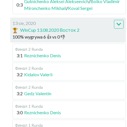
Gutnichenko Aleksei Alekseevich
/
Boiko Vladimir
0:3
Mironchenko Mikhail
/
Koval Sergei
13 sie, 2020
WinCup 13.08.2020 Восток 2
100
%
wygrywa
6
👍 vs
0
👎
Финал
2 Runda
3:1
Reznichenko Denis
Финал
2 Runda
3:2
Kidalov Valerii
Финал
2 Runda
3:2
Gedz Valentin
Финал
1 Runda
3:0
Reznichenko Denis
Финал
1 Runda