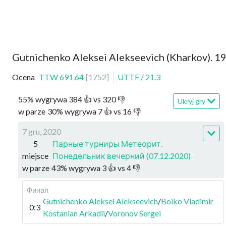
Gutnichenko Aleksei Alekseevich (Kharkov). 1
Ocena
TTW
691.64
[
1752
]
UTTF
/
21.3
55
%
wygrywa
384
👍 vs
320
👎
Ukryj gry
w parze
30
%
wygrywa
7
👍 vs
16
👎
7 gru, 2020
5
Парные турниры Метеорит.
miejsce
Понедельник вечерний (07.12.2020)
w parze
43
%
wygrywa
3
👍 vs
4
👎
Финал
Gutnichenko Aleksei Alekseevich
/
Boiko Vladimir
0:3
Kostanian Arkadii
/
Voronov Sergei