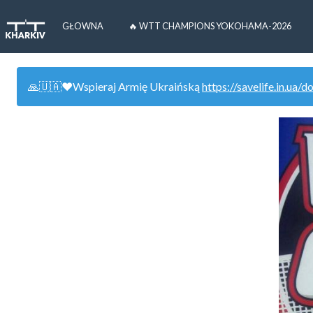
GŁOWNA
🔥 WTT CHAMPIONS YOKOHAMA-2026
🙏🇺🇦❤️Wspieraj Armię Ukraińską
https://savelife.in.ua/d