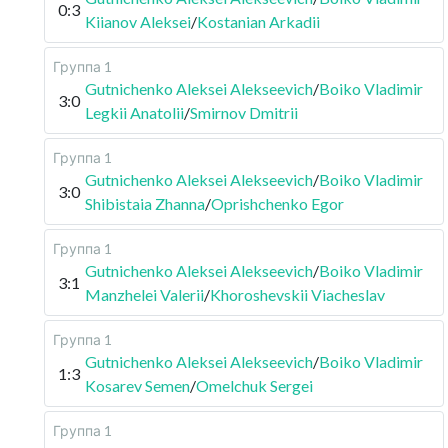
0:3
Kiianov Aleksei
/
Kostanian Arkadii
Группа 1
Gutnichenko Aleksei Alekseevich
/
Boiko Vladimir
3:0
Legkii Anatolii
/
Smirnov Dmitrii
Группа 1
Gutnichenko Aleksei Alekseevich
/
Boiko Vladimir
3:0
Shibistaia Zhanna
/
Oprishchenko Egor
Группа 1
Gutnichenko Aleksei Alekseevich
/
Boiko Vladimir
3:1
Manzhelei Valerii
/
Khoroshevskii Viacheslav
Группа 1
Gutnichenko Aleksei Alekseevich
/
Boiko Vladimir
1:3
Kosarev Semen
/
Omelchuk Sergei
Группа 1