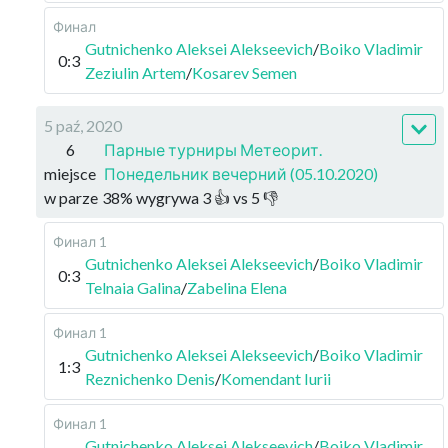
Финал
Gutnichenko Aleksei Alekseevich
/
Boiko Vladimir
0:3
Zeziulin Artem
/
Kosarev Semen
5 paź, 2020
6
Парные турниры Метеорит.
miejsce
Понедельник вечерний (05.10.2020)
w parze
38
%
wygrywa
3
👍 vs
5
👎
Финал 1
Gutnichenko Aleksei Alekseevich
/
Boiko Vladimir
0:3
Telnaia Galina
/
Zabelina Elena
Финал 1
Gutnichenko Aleksei Alekseevich
/
Boiko Vladimir
1:3
Reznichenko Denis
/
Komendant Iurii
Финал 1
Gutnichenko Aleksei Alekseevich
/
Boiko Vladimir