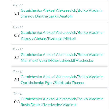
Финал
Gutnichenko Aleksei Alekseevich
/
Boiko Vladimir
3:1
Smirnov Dmitrii
/
Legkii Anatolii
Финал
Gutnichenko Aleksei Alekseevich
/
Boiko Vladimir
0:3
Kiianov Aleksei
/
Koshmai Mikhail
Финал
Gutnichenko Aleksei Alekseevich
/
Boiko Vladimir
3:2
Manzhelei Valerii
/
Khoroshevskii Viacheslav
Финал
Gutnichenko Aleksei Alekseevich
/
Boiko Vladimir
3:1
Oprishchenko Egor
/
Shibistaia Zhanna
Финал
Gutnichenko Aleksei Alekseevich
/
Boiko Vladimir
0:3
Rusin Dmitrii
/
Medvedev Vladimir