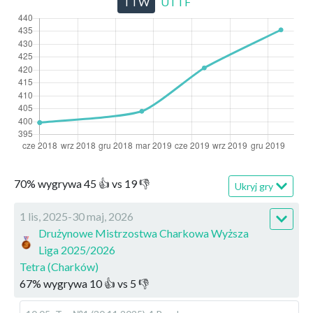
TTW
UTTF
70
%
wygrywa
45
👍 vs
19
👎
Ukryj gry
1 lis, 2025-30 maj, 2026
Drużynowe Mistrzostwa Charkowa Wyższa
Liga 2025/2026
Tetra (Charków)
67
%
wygrywa
10
👍 vs
5
👎