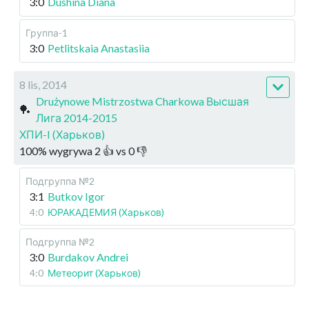
3:0
Dushina Diana
Группа-1
3:0
Petlitskaia Anastasiia
8 lis, 2014
Drużynowe Mistrzostwa Charkowa Высшая
🏓
Лига 2014-2015
ХПИ-I (Харьков)
100
%
wygrywa
2
👍 vs
0
👎
Подгруппа №2
3:1
Butkov Igor
4:0
ЮРАКАДЕМИЯ (Харьков)
Подгруппа №2
3:0
Burdakov Andrei
4:0
Метеорит (Харьков)