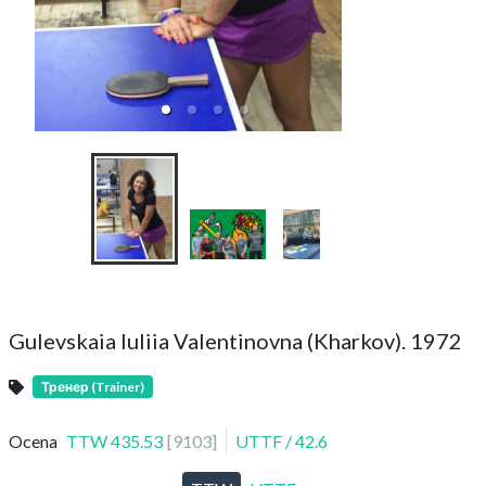
Drużynowe Mistrzo
Liga 
Gulevskaia Iuliia Valentinovna (Kharkov). 1972
Тренер (Trainer)
Ocena
TTW
435.53
[
9103
]
UTTF
/
42.6