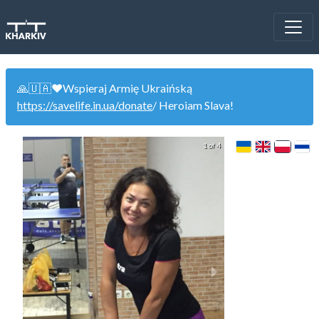
🙏🇺🇦❤️Wspieraj Armię Ukraińską
https://savelife.in.ua/donate
/ Heroiam Slava!
1 of 4