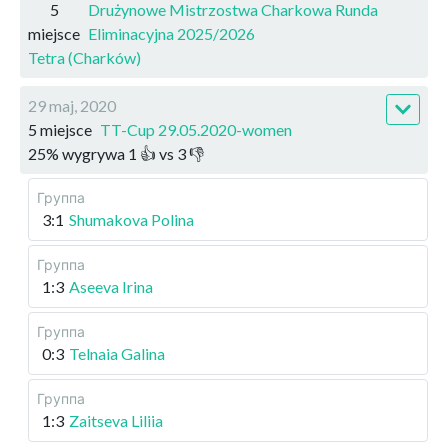
5
Drużynowe Mistrzostwa Charkowa Runda
miejsce
Eliminacyjna 2025/2026
Tetra (Charków)
29 maj, 2020
5 miejsce
TT-Cup 29.05.2020-women
25
%
wygrywa
1
👍 vs
3
👎
Группа
3:1
Shumakova Polina
Группа
1:3
Aseeva Irina
Группа
0:3
Telnaia Galina
Группа
1:3
Zaitseva Liliia