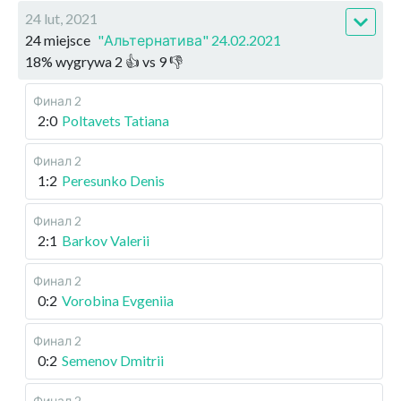
24 lut, 2021
24 miejsce
"Альтернатива" 24.02.2021
18
%
wygrywa
2
👍 vs
9
👎
Финал 2
2:0
Poltavets Tatiana
Финал 2
1:2
Peresunko Denis
Финал 2
2:1
Barkov Valerii
Финал 2
0:2
Vorobina Evgeniia
Финал 2
0:2
Semenov Dmitrii
Финал 2