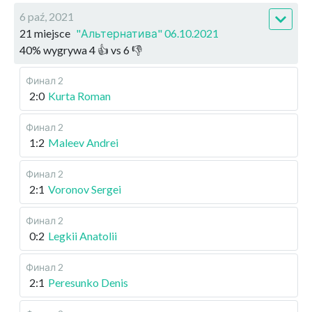
6 paź, 2021
21 miejsce
"Альтернатива" 06.10.2021
40
%
wygrywa
4
👍 vs
6
👎
Финал 2
2:0
Kurta Roman
Финал 2
1:2
Maleev Andrei
Финал 2
2:1
Voronov Sergei
Финал 2
0:2
Legkii Anatolii
Финал 2
2:1
Peresunko Denis