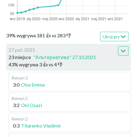
39
%
wygrywa
181
👍 vs
283
👎
Ukryj gry
27 paź, 2021
23 miejsce
"Альтернатива" 27.10.2021
43
%
wygrywa
3
👍 vs
4
👎
Финал 2
3:0
Oba Emma
Финал 2
3:2
Oni Osazi
Финал 2
0:3
Titarenko Vladimir