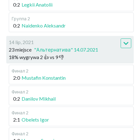
0:2
Legkii Anatolii
Группа 2
0:2
Naidenko Aleksandr
14 lip, 2021
23 miejsce
"Альтернатива" 14.07.2021
18
%
wygrywa
2
👍 vs
9
👎
Финал 2
2:0
Mustafin Konstantin
Финал 2
0:2
Danilov Mikhail
Финал 2
2:1
Obelets Igor
Финал 2