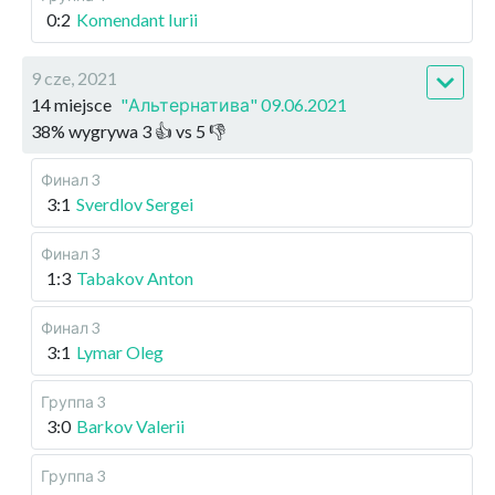
0:2
Komendant Iurii
9 cze, 2021
14 miejsce
"Альтернатива" 09.06.2021
38
%
wygrywa
3
👍 vs
5
👎
Финал 3
3:1
Sverdlov Sergei
Финал 3
1:3
Tabakov Anton
Финал 3
3:1
Lymar Oleg
Группа 3
3:0
Barkov Valerii
Группа 3