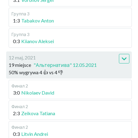
Группа 3
1:3
Tabakov Anton
Группа 3
0:3
Kiianov Aleksei
12 maj, 2021
19 miejsce
"Альтернатива" 12.05.2021
50
%
wygrywa
4
👍 vs
4
👎
Финал 2
3:0
Nikolaev David
Финал 2
2:3
Zeikova Tatiana
Финал 2
0:3
Litvin Andrei