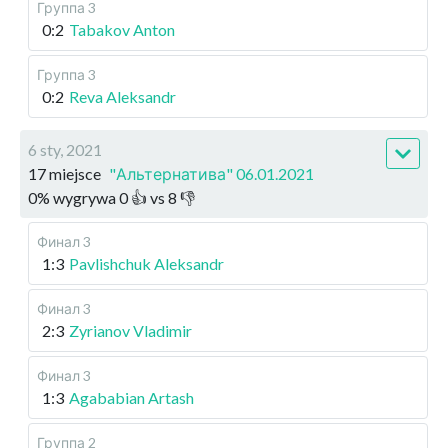
Группа 3
0:2
Tabakov Anton
Группа 3
0:2
Reva Aleksandr
6 sty, 2021
17 miejsce
"Альтернатива" 06.01.2021
0
%
wygrywa
0
👍 vs
8
👎
Финал 3
1:3
Pavlishchuk Aleksandr
Финал 3
2:3
Zyrianov Vladimir
Финал 3
1:3
Agababian Artash
Группа 2