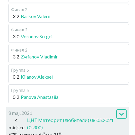
Финал 2
3:2
Barkov Valerii
Финал 2
3:0
Voronov Sergei
Финал 2
3:2
Zyrianov Vladimir
Группа 5
0:2
Kiianov Aleksei
Группа 5
0:2
Panova Anastasiia
8 maj, 2021
4
ЦНТ Метеорит (любители) 08.05.2021
miejsce
(0-300)
67
%
wygrywa
6
👍 vs
3
👎