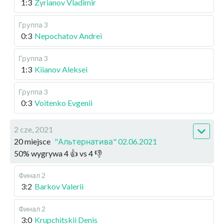
1:3
Zyrianov Vladimir
Группа 3
0:3
Nepochatov Andrei
Группа 3
1:3
Kiianov Aleksei
Группа 3
0:3
Voitenko Evgenii
2 cze, 2021
20 miejsce
"Альтернатива" 02.06.2021
50
%
wygrywa
4
👍 vs
4
👎
Финал 2
3:2
Barkov Valerii
Финал 2
3:0
Krupchitskii Denis