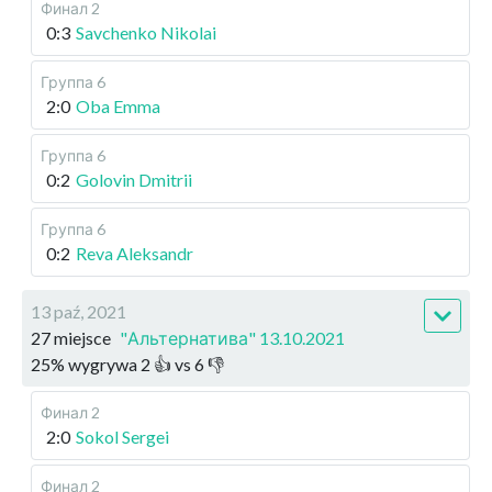
Финал 2
0:3
Savchenko Nikolai
Группа 6
2:0
Oba Emma
Группа 6
0:2
Golovin Dmitrii
Группа 6
0:2
Reva Aleksandr
13 paź, 2021
27 miejsce
"Альтернатива" 13.10.2021
25
%
wygrywa
2
👍 vs
6
👎
Финал 2
2:0
Sokol Sergei
Финал 2