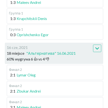
1:3
Maleev Andrei
Группа 1
1:3
Krupchitskii Denis
Группа 1
0:3
Oprishchenko Egor
16 cze, 2021
18 miejsce
"Альтернатива" 16.06.2021
60
%
wygrywa
6
👍 vs
4
👎
Финал 2
2:1
Lymar Oleg
Финал 2
2:1
Zbukar Andrei
Финал 2
2:1
Maleev Andrei