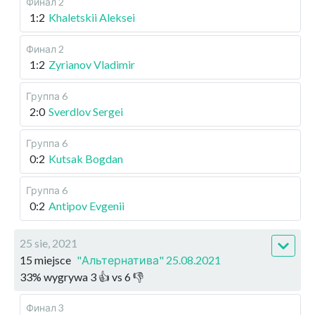
Финал 2
1:2
Khaletskii Aleksei
Финал 2
1:2
Zyrianov Vladimir
Группа 6
2:0
Sverdlov Sergei
Группа 6
0:2
Kutsak Bogdan
Группа 6
0:2
Antipov Evgenii
25 sie, 2021
15 miejsce
"Альтернатива" 25.08.2021
33
%
wygrywa
3
👍 vs
6
👎
Финал 3