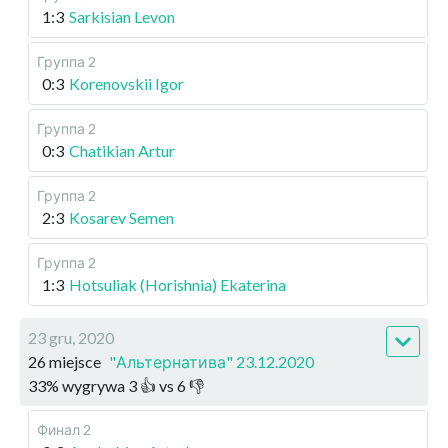
1:3
Sarkisian Levon
Группа 2
0:3
Korenovskii Igor
Группа 2
0:3
Chatikian Artur
Группа 2
2:3
Kosarev Semen
Группа 2
1:3
Hotsuliak (Horishnia) Ekaterina
23 gru, 2020
26 miejsce
"Альтернатива" 23.12.2020
33
%
wygrywa
3
👍 vs
6
👎
Финал 2