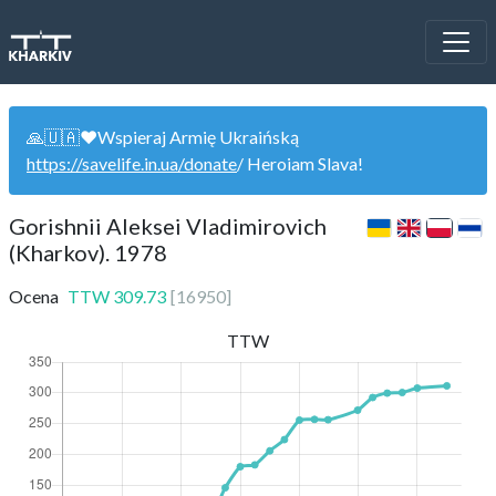
🙏🇺🇦❤️Wspieraj Armię Ukraińską
https://savelife.in.ua/donate
/ Heroiam Slava!
Gorishnii Aleksei Vladimirovich
(Kharkov). 1978
Ocena
TTW
309.73
[
16950
]
TTW