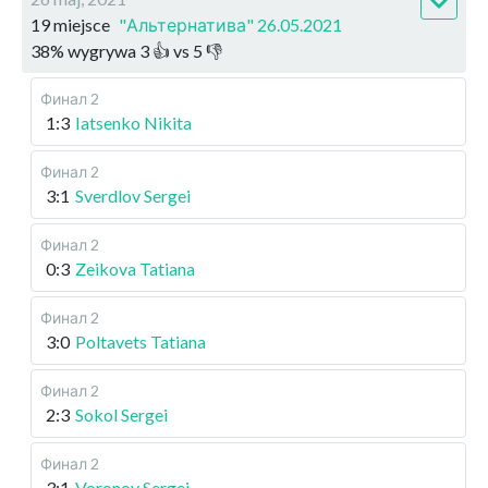
19 miejsce
"Альтернатива" 26.05.2021
38
%
wygrywa
3
👍 vs
5
👎
Финал 2
1:3
Iatsenko Nikita
Финал 2
3:1
Sverdlov Sergei
Финал 2
0:3
Zeikova Tatiana
Финал 2
3:0
Poltavets Tatiana
Финал 2
2:3
Sokol Sergei
Финал 2
3:1
Voronov Sergei