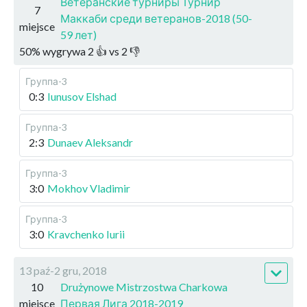
Ветеранские турниры Турнир
7
Маккаби среди ветеранов-2018 (50-
miejsce
59 лет)
50
%
wygrywa
2
👍 vs
2
👎
Группа-3
0:3
Iunusov Elshad
Группа-3
2:3
Dunaev Aleksandr
Группа-3
3:0
Mokhov Vladimir
Группа-3
3:0
Kravchenko Iurii
13 paź-2 gru, 2018
10
Drużynowe Mistrzostwa Charkowa
miejsce
Первая Лига 2018-2019