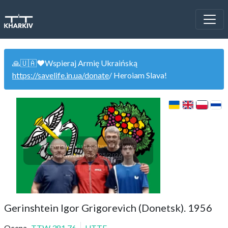
🙏🇺🇦❤️Wspieraj Armię Ukraińską
https://savelife.in.ua/donate
/ Heroiam Slava!
Drużynowe Mistrzostwa Charkowa
Pierwsza Liga 2025/2026
Gerinshtein Igor Grigorevich (Donetsk). 1956
Ocena
TTW
381.76
UTTF