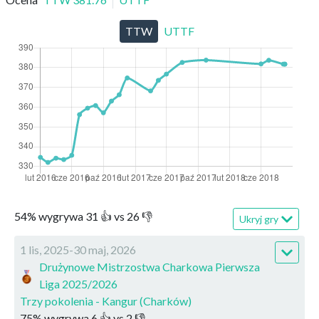
TTW
UTTF
54
%
wygrywa
31
👍 vs
26
👎
Ukryj gry
1 lis, 2025-30 maj, 2026
Drużynowe Mistrzostwa Charkowa Pierwsza
Liga 2025/2026
Trzy pokolenia - Kangur (Charków)
75
%
wygrywa
6
👍 vs
2
👎