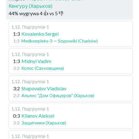
Кенгуру (Харьков)
44
%
wygrywa
4
👍 vs
5
👎
1.12
.
Подгруппа-1
1:3
Kovalenko Sergei
1:3
Medkompleks-3 — Szypowiki (Charków)
1.12
.
Подгруппа-1
1:3
Midnyi Vadim
3:2
Колос (Сахновщина)
1.12
.
Подгруппа-1
3:2
Shapovalov Vladislav
2:3
Альянс "Дом Офицеров" (Харьков)
1.12
.
Подгруппа-1
0:3
Kiianov Aleksei
3:2
Защитники (Харьков)
1.12
.
Подгруппа-1