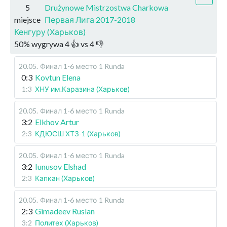
5
Drużynowe Mistrzostwa Charkowa
miejsce
Первая Лига 2017-2018
Кенгуру (Харьков)
50
%
wygrywa
4
👍 vs
4
👎
20.05
.
Финал 1-6 место
1 Runda
0:3
Kovtun Elena
1:3
ХНУ им.Каразина (Харьков)
20.05
.
Финал 1-6 место
1 Runda
3:2
Elkhov Artur
2:3
КДЮСШ ХТЗ-1 (Харьков)
20.05
.
Финал 1-6 место
1 Runda
3:2
Iunusov Elshad
2:3
Капкан (Харьков)
20.05
.
Финал 1-6 место
1 Runda
2:3
Gimadeev Ruslan
3:2
Политех (Харьков)