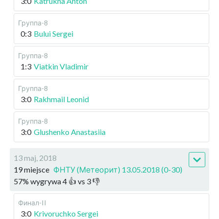
3:0
Katrukha Anton
Группа-8
0:3
Bului Sergei
Группа-8
1:3
Viatkin Vladimir
Группа-8
3:0
Rakhmail Leonid
Группа-8
3:0
Glushenko Anastasiia
13 maj, 2018
19 miejsce
ФНТУ (Метеорит) 13.05.2018 (0-30)
57
%
wygrywa
4
👍 vs
3
👎
Финал-II
3:0
Krivoruchko Sergei