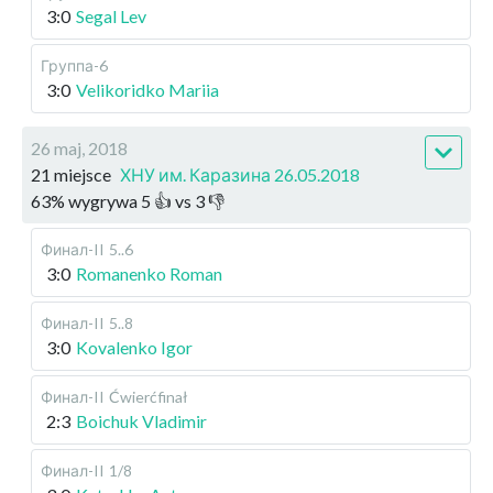
3:0
Segal Lev
Группа-6
3:0
Velikoridko Mariia
26 maj, 2018
21 miejsce
ХНУ им. Каразина 26.05.2018
63
%
wygrywa
5
👍 vs
3
👎
Финал-II
5..6
3:0
Romanenko Roman
Финал-II
5..8
3:0
Kovalenko Igor
Финал-II
Ćwierćfinał
2:3
Boichuk Vladimir
Финал-II
1/8