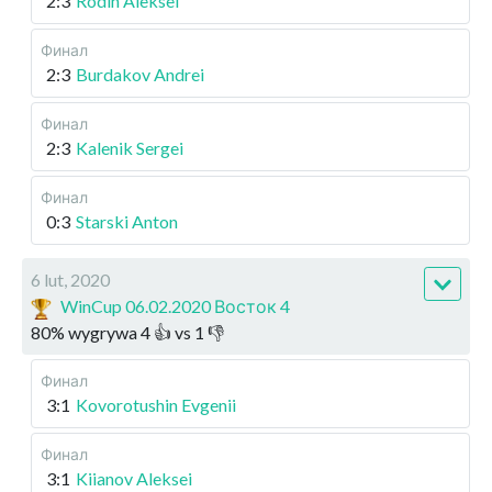
2:3
Rodin Aleksei
Финал
2:3
Burdakov Andrei
Финал
2:3
Kalenik Sergei
Финал
0:3
Starski Anton
6 lut, 2020
WinCup 06.02.2020 Восток 4
80
%
wygrywa
4
👍 vs
1
👎
Финал
3:1
Kovorotushin Evgenii
Финал
3:1
Kiianov Aleksei