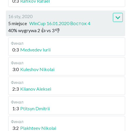
0:3
Rafikov Rafael
16 sty, 2020
5 miejsce
WinCup 16.01.2020 Восток 4
40
%
wygrywa
2
👍 vs
3
👎
Финал
0:3
Medvedev Iurii
Финал
3:0
Kuleshov Nikolai
Финал
2:3
Kiianov Aleksei
Финал
1:3
Ptitsyn Dmitrii
Финал
3:2
Plakhteev Nikolai