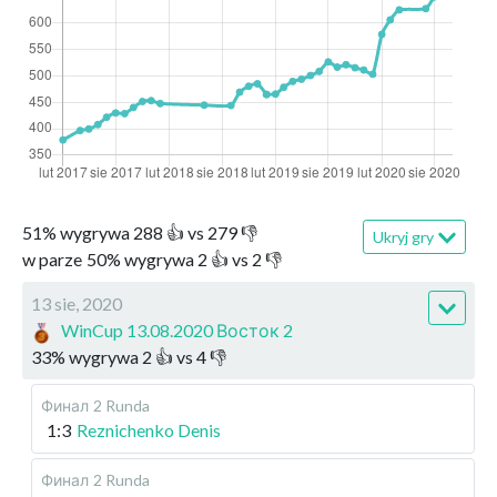
51
%
wygrywa
288
👍 vs
279
👎
Ukryj gry
w parze
50
%
wygrywa
2
👍 vs
2
👎
13 sie, 2020
WinCup 13.08.2020 Восток 2
33
%
wygrywa
2
👍 vs
4
👎
Финал
2 Runda
1:3
Reznichenko Denis
Финал
2 Runda