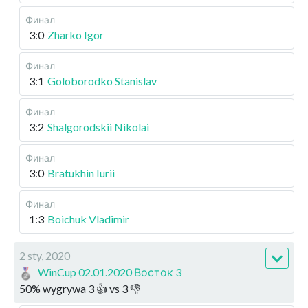
Финал
3:0
Zharko Igor
Финал
3:1
Goloborodko Stanislav
Финал
3:2
Shalgorodskii Nikolai
Финал
3:0
Bratukhin Iurii
Финал
1:3
Boichuk Vladimir
2 sty, 2020
WinCup 02.01.2020 Восток 3
50
%
wygrywa
3
👍 vs
3
👎