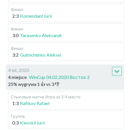
Финал
2:3
Komendant Iurii
Финал
3:0
Tarasenko Aleksandr
Финал
3:2
Gutnichenko Aleksei
4 lut, 2020
4 miejsce
WinCup 04.02.2020 Восток 2
25
%
wygrywa
1
👍 vs
3
👎
Стыковые матчи
Игра за 3-4 место
1:3
Rafikov Rafael
Группа
0:3
Kievskii Iurii