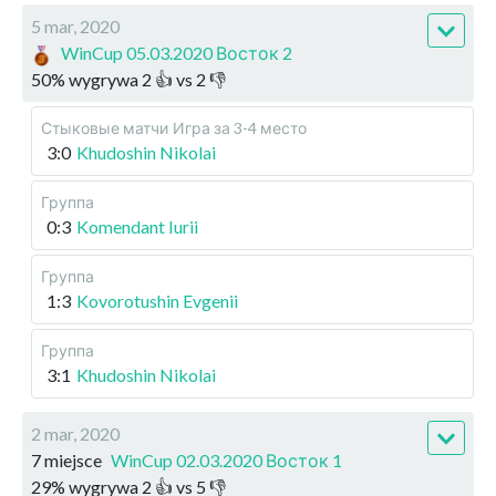
5 mar, 2020
WinCup 05.03.2020 Восток 2
50
%
wygrywa
2
👍 vs
2
👎
Стыковые матчи
Игра за 3-4 место
3:0
Khudoshin Nikolai
Группа
0:3
Komendant Iurii
Группа
1:3
Kovorotushin Evgenii
Группа
3:1
Khudoshin Nikolai
2 mar, 2020
7 miejsce
WinCup 02.03.2020 Восток 1
29
%
wygrywa
2
👍 vs
5
👎