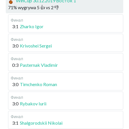
WinCup 30.12.2019 Восток 1
71
%
wygrywa
5
👍 vs
2
👎
Финал
3:1
Zharko Igor
Финал
3:0
Krivoshei Sergei
Финал
0:3
Pasternak Vladimir
Финал
3:0
Timchenko Roman
Финал
3:0
Rybakov Iurii
Финал
3:1
Shalgorodskii Nikolai