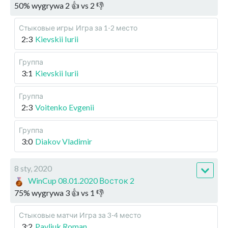
50
%
wygrywa
2
👍 vs
2
👎
Стыковые игры
Игра за 1-2 место
2:3
Kievskii Iurii
Группа
3:1
Kievskii Iurii
Группа
2:3
Voitenko Evgenii
Группа
3:0
Diakov Vladimir
8 sty, 2020
WinCup 08.01.2020 Восток 2
75
%
wygrywa
3
👍 vs
1
👎
Стыковые матчи
Игра за 3-4 место
3:2
Pavliuk Roman