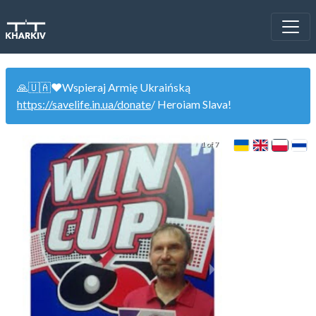
🙏🇺🇦❤️Wspieraj Armię Ukraińską
https://savelife.in.ua/donate
/ Heroiam Slava!
1 of 7