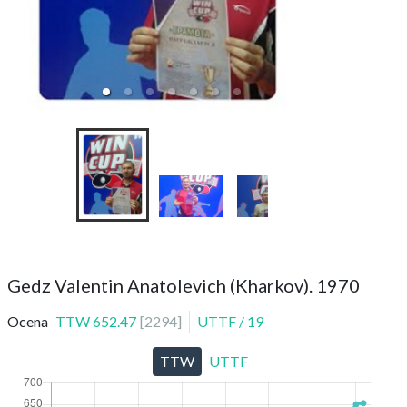
WinCup 11.0
Gedz Valentin Anatolevich (Kharkov). 1970
Ocena
TTW
652.47
[
2294
]
UTTF
/
19
TTW
UTTF