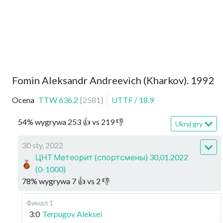
Fomin Aleksandr Andreevich (Kharkov). 1992
Ocena
TTW
636.2
[
2581
]
UTTF
/
18.9
54
%
wygrywa
253
👍 vs
219
👎
Ukryj gry
30 sty, 2022
ЦНТ Метеорит (спортсмены) 30,01.2022
(0-1000)
78
%
wygrywa
7
👍 vs
2
👎
Финал 1
3:0
Terpugov Aleksei