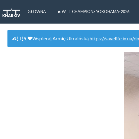
GŁOWNA
🔥 WTT CHAMPIONS YOKOHAMA-2026
🙏🇺🇦❤️Wspieraj Armię Ukraińską
https://savelife.in.ua/d