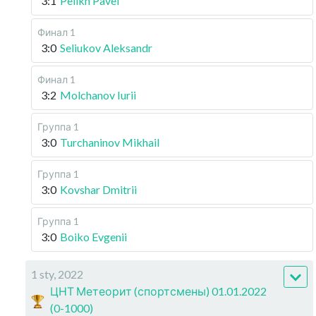
3:1
Pelikh Pavel
Финал 1
3:0
Seliukov Aleksandr
Финал 1
3:2
Molchanov Iurii
Группа 1
3:0
Turchaninov Mikhail
Группа 1
3:0
Kovshar Dmitrii
Группа 1
3:0
Boiko Evgenii
1 sty, 2022
ЦНТ Метеорит (спортсмены) 01.01.2022
(0-1000)