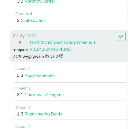
3:0
Voronov Sergei
Группа 4
3:1
Silikov Iurii
22 sty, 2022
4
ЦНТ Метеорит (спортсмены)
miejsce
22..01.2022 (0-1000)
71
%
wygrywa
5
👍 vs
2
👎
Финал 1
0:3
Kosarev Semen
Финал 1
3:1
Chasnovskii Evgenii
Финал 1
1:3
Reznichenko Denis
Финал 1