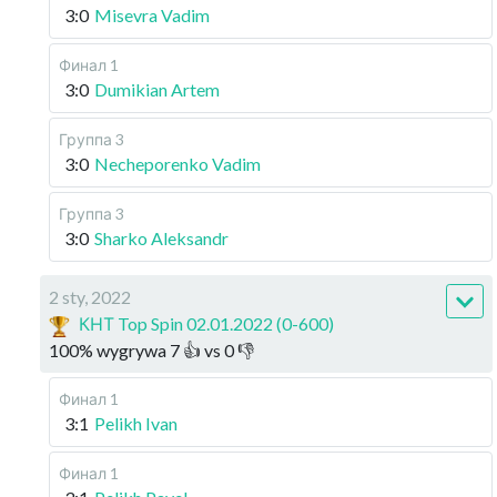
3:0
Misevra Vadim
Финал 1
3:0
Dumikian Artem
Группа 3
3:0
Necheporenko Vadim
Группа 3
3:0
Sharko Aleksandr
2 sty, 2022
КНТ Top Spin 02.01.2022 (0-600)
100
%
wygrywa
7
👍 vs
0
👎
Финал 1
3:1
Pelikh Ivan
Финал 1