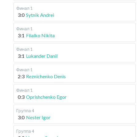
Финал 1
3:0
Sytnik Andrei
Финал 1
3:1
Fiialko Nikita
Финал 1
3:1
Lukander Danil
Финал 1
2:3
Reznichenko Denis
Финал 1
0:3
Oprishchenko Egor
Группа 4
3:0
Nester Igor
Группа 4