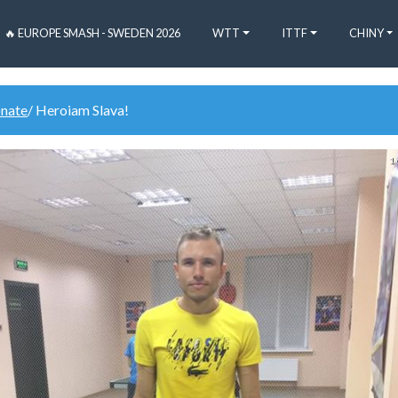
🔥 EUROPE SMASH - SWEDEN 2026
WTT
ITTF
CHINY
onate
/ Heroiam Slava!
1 