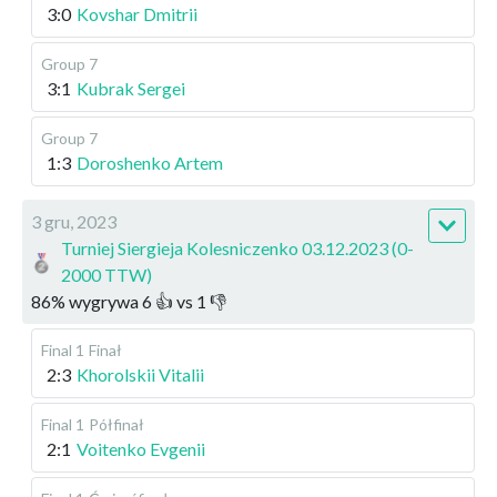
3:0
Kovshar Dmitrii
Group 7
3:1
Kubrak Sergei
Group 7
1:3
Doroshenko Artem
3 gru, 2023
Turniej Siergieja Kolesniczenko 03.12.2023 (0-
2000 TTW)
86
%
wygrywa
6
👍 vs
1
👎
Final 1
Finał
2:3
Khorolskii Vitalii
Final 1
Półfinał
2:1
Voitenko Evgenii