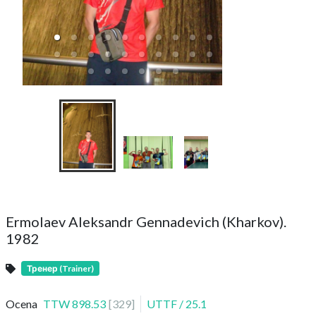
KTS SVAOR (Drużyn
(2
Ermolaev Aleksandr Gennadevich (Kharkov).
1982
Тренер (Trainer)
Ocena
TTW
898.53
[
329
]
UTTF
/
25.1