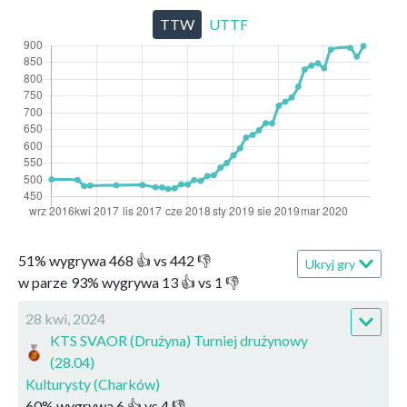
TTW
UTTF
51
%
wygrywa
468
👍 vs
442
👎
Ukryj gry
w parze
93
%
wygrywa
13
👍 vs
1
👎
28 kwi, 2024
KTS SVAOR (Drużyna) Turniej drużynowy
(28.04)
Kulturysty (Charków)
60
%
wygrywa
6
👍 vs
4
👎