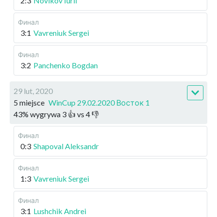
2:3
Novikov Iurii
Финал
3:1
Vavreniuk Sergei
Финал
3:2
Panchenko Bogdan
29 lut, 2020
5 miejsce
WinCup 29.02.2020 Восток 1
43
%
wygrywa
3
👍 vs
4
👎
Финал
0:3
Shapoval Aleksandr
Финал
1:3
Vavreniuk Sergei
Финал
3:1
Lushchik Andrei