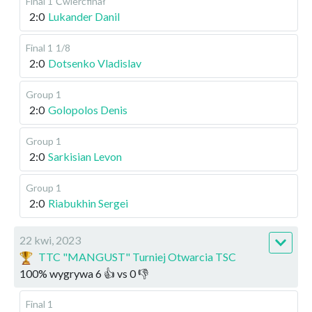
Final 1
Ćwierćfinał
2:0
Lukander Danil
Final 1
1/8
2:0
Dotsenko Vladislav
Group 1
2:0
Golopolos Denis
Group 1
2:0
Sarkisian Levon
Group 1
2:0
Riabukhin Sergei
22 kwi, 2023
TTC "MANGUST" Turniej Otwarcia TSC
100
%
wygrywa
6
👍 vs
0
👎
Final 1