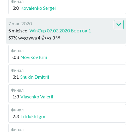
Финал
3:0
Kovalenko Sergei
7 mar, 2020
5 miejsce
WinCup 07.03.2020 Восток 1
57
%
wygrywa
4
👍 vs
3
👎
Финал
0:3
Novikov Iurii
Финал
3:1
Shukin Dmitrii
Финал
1:3
Vlasenko Valerii
Финал
2:3
Tridukh Igor
Финал