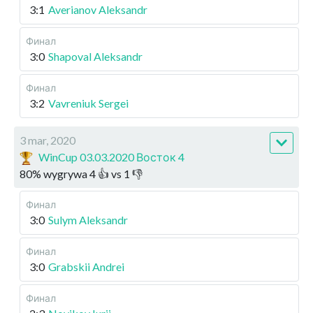
3:1
Averianov Aleksandr
Финал
3:0
Shapoval Aleksandr
Финал
3:2
Vavreniuk Sergei
3 mar, 2020
WinCup 03.03.2020 Восток 4
80
%
wygrywa
4
👍 vs
1
👎
Финал
3:0
Sulym Aleksandr
Финал
3:0
Grabskii Andrei
Финал