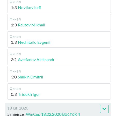
Финал
1:3
Novikov Iurii
Финал
1:3
Reutov Mikhail
Финал
1:3
Nechitailo Evgenii
Финал
3:2
Averianov Aleksandr
Финал
3:0
Shukin Dmitrii
Финал
0:3
Tridukh Igor
18 lut, 2020
5 miejsce
WinCup 18.02.2020 Восток 4