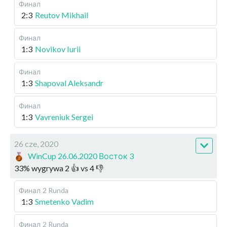
Финал
2:3
Reutov Mikhail
Финал
1:3
Novikov Iurii
Финал
1:3
Shapoval Aleksandr
Финал
1:3
Vavreniuk Sergei
26 cze, 2020
WinCup 26.06.2020 Восток 3
33
%
wygrywa
2
👍 vs
4
👎
Финал
2 Runda
1:3
Smetenko Vadim
Финал
2 Runda