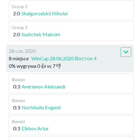
Group 3
2:0
Shalgorodskii Nikolai
Group 3
2:0
Sushchek Maksim
28 cze, 2020
8 miejsce
WinCup 28.06.2020 Восток 4
0
%
wygrywa
0
👍 vs
7
👎
Финал
0:3
Averianov Aleksandr
Финал
0:3
Nechitailo Evgenii
Финал
0:3
Elkhov Artur