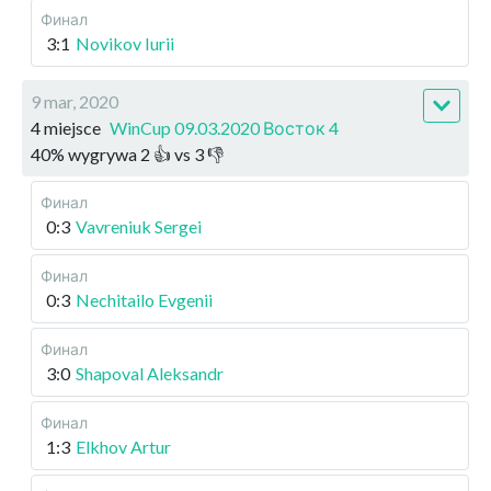
Финал
3:1
Novikov Iurii
9 mar, 2020
4 miejsce
WinCup 09.03.2020 Восток 4
40
%
wygrywa
2
👍 vs
3
👎
Финал
0:3
Vavreniuk Sergei
Финал
0:3
Nechitailo Evgenii
Финал
3:0
Shapoval Aleksandr
Финал
1:3
Elkhov Artur