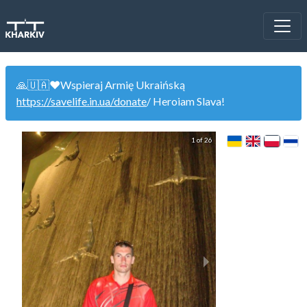
🙏🇺🇦❤️Wspieraj Armię Ukraińską
https://savelife.in.ua/donate
/ Heroiam Slava!
1 of 26