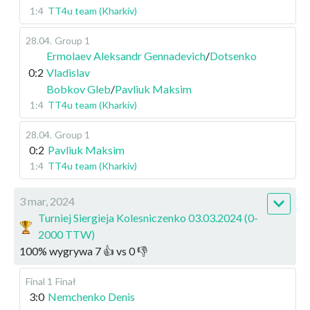
1:4
TT4u team (Kharkiv)
28.04
.
Group 1
Ermolaev Aleksandr Gennadevich
/
Dotsenko
0:2
Vladislav
Bobkov Gleb
/
Pavliuk Maksim
1:4
TT4u team (Kharkiv)
28.04
.
Group 1
0:2
Pavliuk Maksim
1:4
TT4u team (Kharkiv)
3 mar, 2024
Turniej Siergieja Kolesniczenko 03.03.2024 (0-
2000 TTW)
100
%
wygrywa
7
👍 vs
0
👎
Final 1
Finał
3:0
Nemchenko Denis