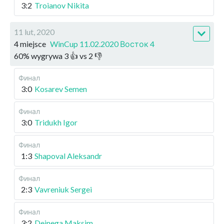
3:2
Troianov Nikita
11 lut, 2020
4 miejsce
WinCup 11.02.2020 Восток 4
60
%
wygrywa
3
👍 vs
2
👎
Финал
3:0
Kosarev Semen
Финал
3:0
Tridukh Igor
Финал
1:3
Shapoval Aleksandr
Финал
2:3
Vavreniuk Sergei
Финал
3:2
Deinega Maksim