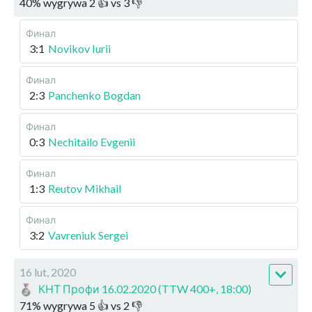
40
%
wygrywa
2
👍 vs
3
👎
Финал
3:1
Novikov Iurii
Финал
2:3
Panchenko Bogdan
Финал
0:3
Nechitailo Evgenii
Финал
1:3
Reutov Mikhail
Финал
3:2
Vavreniuk Sergei
16 lut, 2020
КНТ Профи 16.02.2020 (TTW 400+, 18:00)
71
%
wygrywa
5
👍 vs
2
👎