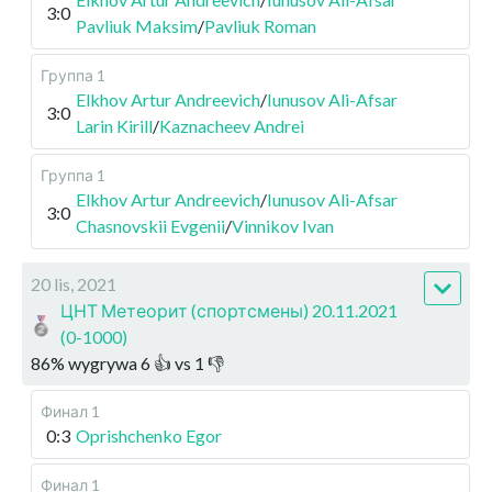
3:0
Pavliuk Maksim
/
Pavliuk Roman
Группа 1
Elkhov Artur Andreevich
/
Iunusov Ali-Afsar
3:0
Larin Kirill
/
Kaznacheev Andrei
Группа 1
Elkhov Artur Andreevich
/
Iunusov Ali-Afsar
3:0
Chasnovskii Evgenii
/
Vinnikov Ivan
20 lis, 2021
ЦНТ Метеорит (спортсмены) 20.11.2021
(0-1000)
86
%
wygrywa
6
👍 vs
1
👎
Финал 1
0:3
Oprishchenko Egor
Финал 1