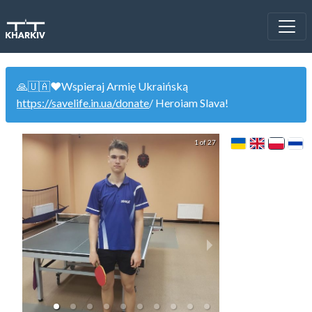
🙏🇺🇦❤️Wspieraj Armię Ukraińską
https://savelife.in.ua/donate
/ Heroiam Slava!
1 of 27