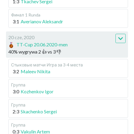
1:3
Tkachev Sergei
Финал
1 Runda
3:1
Averianov Aleksandr
20 cze, 2020
TT-Cup 20.06.2020-men
40
%
wygrywa
2
👍 vs
3
👎
Стыковые матчи
Игра за 3-4 места
3:2
Maleev Nikita
Группа
3:0
Kozhenkov Igor
Группа
2:3
Skachenko Sergei
Группа
0:3
Vakulin Artem