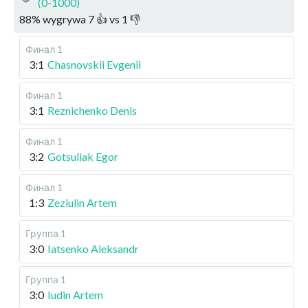
(0-1000)
88
%
wygrywa
7
👍 vs
1
👎
Финал 1
3:1
Chasnovskii Evgenii
Финал 1
3:1
Reznichenko Denis
Финал 1
3:2
Gotsuliak Egor
Финал 1
1:3
Zeziulin Artem
Группа 1
3:0
Iatsenko Aleksandr
Группа 1
3:0
Iudin Artem