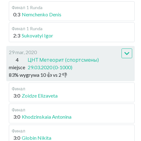
Финал
1 Runda
0:3
Nemchenko Denis
Финал
1 Runda
2:3
Sukovatyi Igor
29 mar, 2020
4
ЦНТ Метеорит (спортсмены)
miejsce
29.03.2020 (0-1000)
83
%
wygrywa
10
👍 vs
2
👎
Финал
3:0
Zoidze Elizaveta
Финал
3:0
Khodzinskaia Antonina
Финал
3:0
Globin Nikita