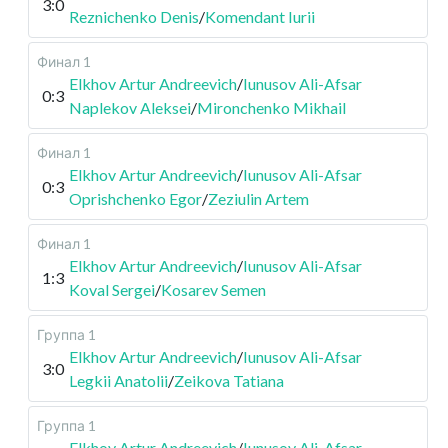
3:0
Reznichenko Denis
/
Komendant Iurii
Финал 1
Elkhov Artur Andreevich
/
Iunusov Ali-Afsar
0:3
Naplekov Aleksei
/
Mironchenko Mikhail
Финал 1
Elkhov Artur Andreevich
/
Iunusov Ali-Afsar
0:3
Oprishchenko Egor
/
Zeziulin Artem
Финал 1
Elkhov Artur Andreevich
/
Iunusov Ali-Afsar
1:3
Koval Sergei
/
Kosarev Semen
Группа 1
Elkhov Artur Andreevich
/
Iunusov Ali-Afsar
3:0
Legkii Anatolii
/
Zeikova Tatiana
Группа 1
Elkhov Artur Andreevich
/
Iunusov Ali-Afsar