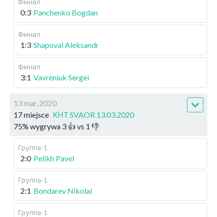
Фмнал
0:3
Panchenko Bogdan
Фмнал
1:3
Shapoval Aleksandr
Фмнал
3:1
Vavreniuk Sergei
13 mar, 2020
17 miejsce
КНТ SVAOR 13.03.2020
75
%
wygrywa
3
👍 vs
1
👎
Группа-1
2:0
Pelikh Pavel
Группа-1
2:1
Bondarev Nikolai
Группа-1