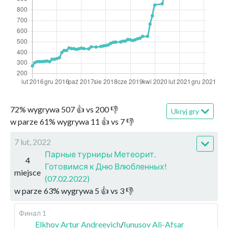
72
%
wygrywa
507
👍 vs
200
👎
Ukryj gry
w parze
61
%
wygrywa
11
👍 vs
7
👎
7 lut, 2022
Парные турниры Метеорит.
4
Готовимся к Дню Влюбленных!
miejsce
(07.02.2022)
w parze
63
%
wygrywa
5
👍 vs
3
👎
Финал 1
Elkhov Artur Andreevich
/
Iunusov Ali-Afsar