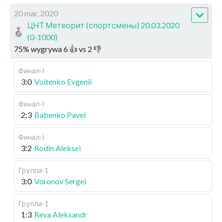
20 mar, 2020
ЦНТ Метеорит (спортсмены) 20.03.2020
(0-1000)
75
%
wygrywa
6
👍 vs
2
👎
Финал-I
3:0
Voitenko Evgenii
Финал-I
2:3
Babenko Pavel
Финал-I
3:2
Rodin Aleksei
Группа-1
3:0
Voronov Sergei
Группа-1
1:3
Reva Aleksandr