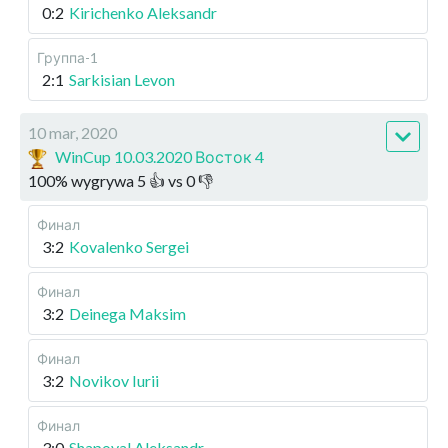
0:2
Kirichenko Aleksandr
Группа-1
2:1
Sarkisian Levon
10 mar, 2020
WinCup 10.03.2020 Восток 4
100
%
wygrywa
5
👍 vs
0
👎
Финал
3:2
Kovalenko Sergei
Финал
3:2
Deinega Maksim
Финал
3:2
Novikov Iurii
Финал
3:0
Shapoval Aleksandr