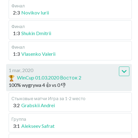
Финал
2:3
Novikov Iurii
Финал
1:3
Shukin Dmitrii
Финал
1:3
Vlasenko Valerii
1 mar, 2020
WinCup 01.03.2020 Восток 2
100
%
wygrywa
4
👍 vs
0
👎
Стыковые матчи
Игра за 1-2 место
3:2
Grabskii Andrei
Группа
3:1
Alekseev Safrat