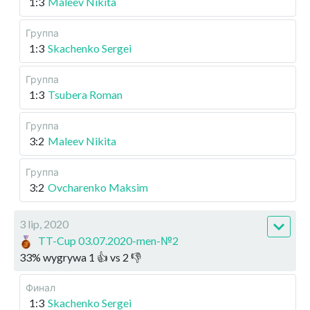
1:3
Maleev Nikita
Группа
1:3
Skachenko Sergei
Группа
1:3
Tsubera Roman
Группа
3:2
Maleev Nikita
Группа
3:2
Ovcharenko Maksim
3 lip, 2020
TT-Cup 03.07.2020-men-№2
33
%
wygrywa
1
👍 vs
2
👎
Финал
1:3
Skachenko Sergei