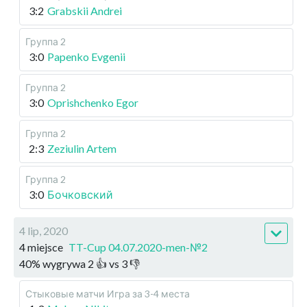
3:2
Grabskii Andrei
Группа 2
3:0
Papenko Evgenii
Группа 2
3:0
Oprishchenko Egor
Группа 2
2:3
Zeziulin Artem
Группа 2
3:0
Бочковский
4 lip, 2020
4 miejsce
TT-Cup 04.07.2020-men-№2
40
%
wygrywa
2
👍 vs
3
👎
Стыковые матчи
Игра за 3-4 места