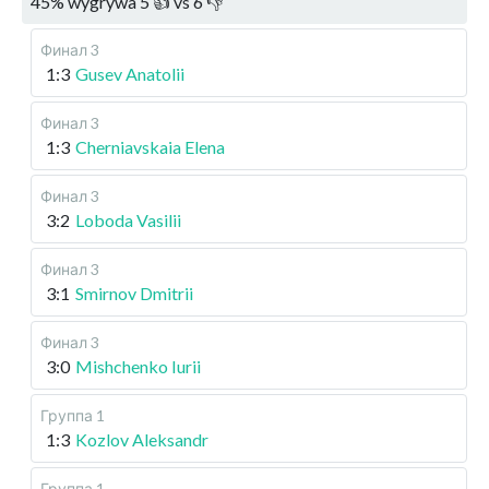
45
%
wygrywa
5
👍 vs
6
👎
Финал 3
1:3
Gusev Anatolii
Финал 3
1:3
Cherniavskaia Elena
Финал 3
3:2
Loboda Vasilii
Финал 3
3:1
Smirnov Dmitrii
Финал 3
3:0
Mishchenko Iurii
Группа 1
1:3
Kozlov Aleksandr
Группа 1