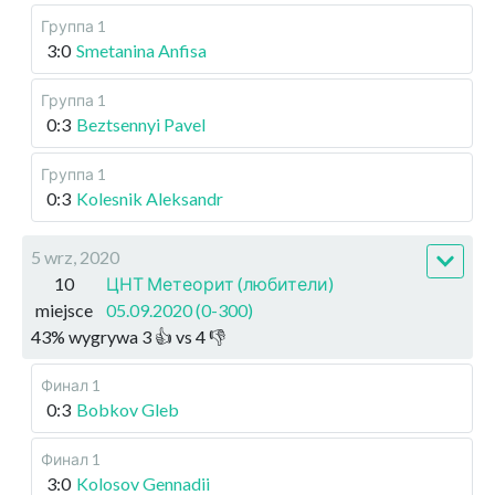
Группа 1
3:0
Smetanina Anfisa
Группа 1
0:3
Beztsennyi Pavel
Группа 1
0:3
Kolesnik Aleksandr
5 wrz, 2020
10
ЦНТ Метеорит (любители)
miejsce
05.09.2020 (0-300)
43
%
wygrywa
3
👍 vs
4
👎
Финал 1
0:3
Bobkov Gleb
Финал 1
3:0
Kolosov Gennadii