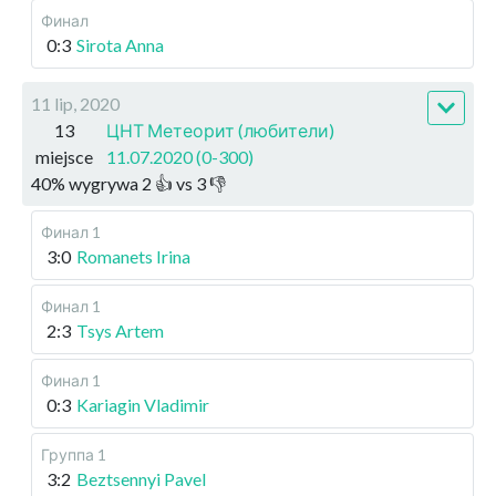
Финал
0:3
Sirota Anna
11 lip, 2020
13
ЦНТ Метеорит (любители)
miejsce
11.07.2020 (0-300)
40
%
wygrywa
2
👍 vs
3
👎
Финал 1
3:0
Romanets Irina
Финал 1
2:3
Tsys Artem
Финал 1
0:3
Kariagin Vladimir
Группа 1
3:2
Beztsennyi Pavel