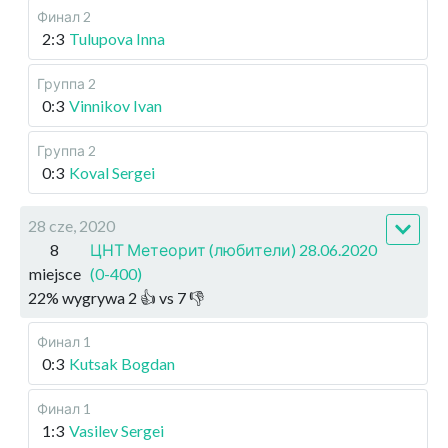
Финал 2
2:3
Tulupova Inna
Группа 2
0:3
Vinnikov Ivan
Группа 2
0:3
Koval Sergei
28 cze, 2020
8
ЦНТ Метеорит (любители) 28.06.2020
miejsce
(0-400)
22
%
wygrywa
2
👍 vs
7
👎
Финал 1
0:3
Kutsak Bogdan
Финал 1
1:3
Vasilev Sergei