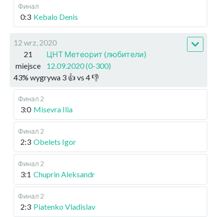
Финал
0:3
Kebalo Denis
12 wrz, 2020
21
ЦНТ Метеорит (любители)
miejsce
12.09.2020 (0-300)
43
%
wygrywa
3
👍 vs
4
👎
Финал 2
3:0
Misevra Ilia
Финал 2
2:3
Obelets Igor
Финал 2
3:1
Chuprin Aleksandr
Финал 2
2:3
Piatenko Vladislav