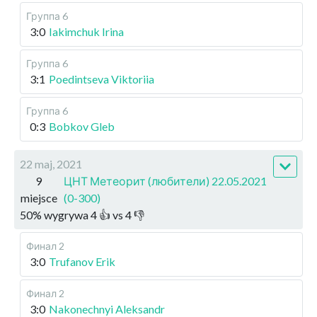
Группа 6
3:0
Iakimchuk Irina
Группа 6
3:1
Poedintseva Viktoriia
Группа 6
0:3
Bobkov Gleb
22 maj, 2021
9
ЦНТ Метеорит (любители) 22.05.2021
miejsce
(0-300)
50
%
wygrywa
4
👍 vs
4
👎
Финал 2
3:0
Trufanov Erik
Финал 2
3:0
Nakonechnyi Aleksandr