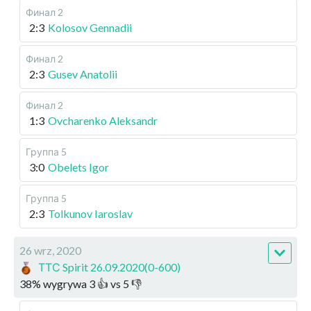
Финал 2
2:3
Kolosov Gennadii
Финал 2
2:3
Gusev Anatolii
Финал 2
1:3
Ovcharenko Aleksandr
Группа 5
3:0
Obelets Igor
Группа 5
2:3
Tolkunov Iaroslav
26 wrz, 2020
ТТС Spirit 26.09.2020(0-600)
38
%
wygrywa
3
👍 vs
5
👎