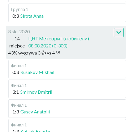
Группа 1
0:3
Sirota Anna
8 sie, 2020
14
ЦНТ Метеорит (любители)
miejsce
08.08.2020 (0-300)
43
%
wygrywa
3
👍 vs
4
👎
Финал 1
0:3
Rusakov Mikhail
Финал 1
3:1
Smirnov Dmitrii
Финал 1
1:3
Gusev Anatolii
Финал 1
1:3
Kutsak Bogdan