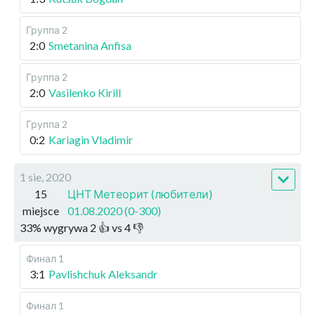
Группа 2
2:0
Smetanina Anfisa
Группа 2
2:0
Vasilenko Kirill
Группа 2
0:2
Kariagin Vladimir
1 sie, 2020
15
ЦНТ Метеорит (любители)
miejsce
01.08.2020 (0-300)
33
%
wygrywa
2
👍 vs
4
👎
Финал 1
3:1
Pavlishchuk Aleksandr
Финал 1