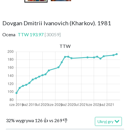
Dovgan Dmitrii Ivanovich (Kharkov). 1981
Ocena
TTW
193.97
[
30059
]
TTW
32
%
wygrywa
126
👍 vs
269
👎
Ukryj gry