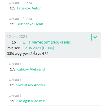
Финал
1 Runda
0:3
Tabakov Anton
Финал
1 Runda
1:3
Belchenko Denis
12 cze, 2021
16
ЦНТ Метеорит (любители)
miejsce
12.06.2021 (0-300)
33
%
wygrywa
2
👍 vs
4
👎
Финал 1
1:3
Kulikov Aleksandr
Финал 1
0:3
Skrebtsov Andrei
Финал 1
1:3
Kariagin Vladimir