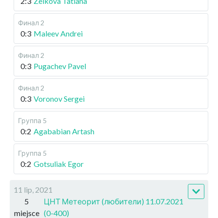
2:3
Zeikova Tatiana
Финал 2
0:3
Maleev Andrei
Финал 2
0:3
Pugachev Pavel
Финал 2
0:3
Voronov Sergei
Группа 5
0:2
Agababian Artash
Группа 5
0:2
Gotsuliak Egor
11 lip, 2021
5
ЦНТ Метеорит (любители) 11.07.2021
miejsce
(0-400)