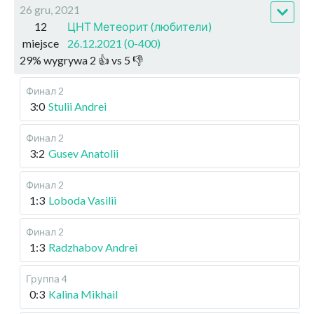
26 gru, 2021
12
ЦНТ Метеорит (любители)
miejsce
26.12.2021 (0-400)
29
%
wygrywa
2
👍 vs
5
👎
Финал 2
3:0
Stulii Andrei
Финал 2
3:2
Gusev Anatolii
Финал 2
1:3
Loboda Vasilii
Финал 2
1:3
Radzhabov Andrei
Группа 4
0:3
Kalina Mikhail