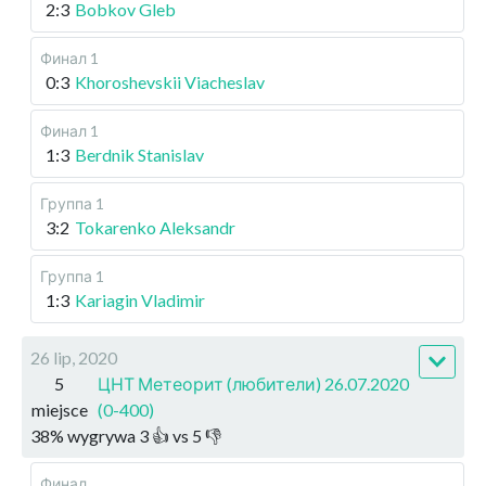
2:3
Bobkov Gleb
Финал 1
0:3
Khoroshevskii Viacheslav
Финал 1
1:3
Berdnik Stanislav
Группа 1
3:2
Tokarenko Aleksandr
Группа 1
1:3
Kariagin Vladimir
26 lip, 2020
5
ЦНТ Метеорит (любители) 26.07.2020
miejsce
(0-400)
38
%
wygrywa
3
👍 vs
5
👎
Финал