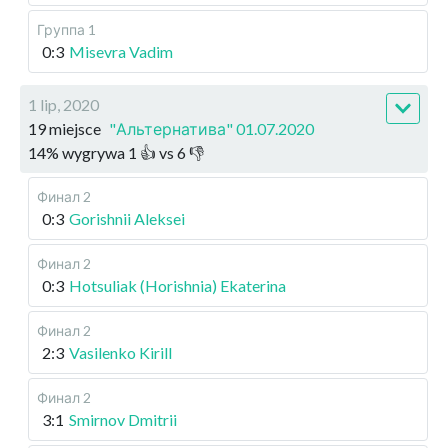
Группа 1
0:3
Misevra Vadim
1 lip, 2020
19 miejsce
"Альтернатива" 01.07.2020
14
%
wygrywa
1
👍 vs
6
👎
Финал 2
0:3
Gorishnii Aleksei
Финал 2
0:3
Hotsuliak (Horishnia) Ekaterina
Финал 2
2:3
Vasilenko Kirill
Финал 2
3:1
Smirnov Dmitrii