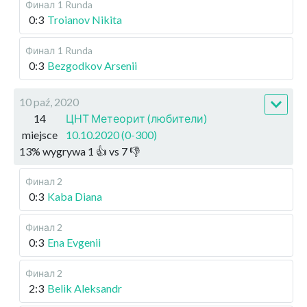
Финал
1 Runda
0:3
Troianov Nikita
Финал
1 Runda
0:3
Bezgodkov Arsenii
10 paź, 2020
14
ЦНТ Метеорит (любители)
miejsce
10.10.2020 (0-300)
13
%
wygrywa
1
👍 vs
7
👎
Финал 2
0:3
Kaba Diana
Финал 2
0:3
Ena Evgenii
Финал 2
2:3
Belik Aleksandr