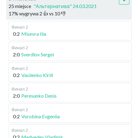
25 miejsce
"Альтернатива" 24.03.2021
17
%
wygrywa
2
👍 vs
10
👎
Финал 2
0:2
Misevra Ilia
Финал 2
2:0
Sverdlov Sergei
Финал 2
0:2
Vasilenko Kirill
Финал 2
2:0
Peresunko Denis
Финал 2
0:2
Vorobina Evgeniia
Финал 2
0:2
Medvedev Vladimir