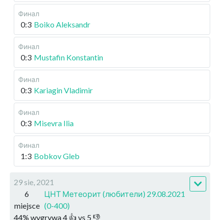
Финал
0:3
Boiko Aleksandr
Финал
0:3
Mustafin Konstantin
Финал
0:3
Kariagin Vladimir
Финал
0:3
Misevra Ilia
Финал
1:3
Bobkov Gleb
29 sie, 2021
6
ЦНТ Метеорит (любители) 29.08.2021
miejsce
(0-400)
44
%
wygrywa
4
👍 vs
5
👎