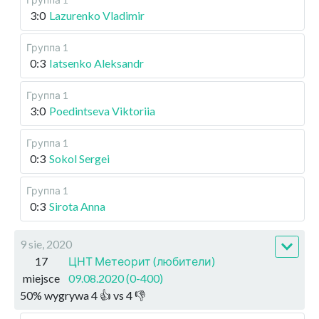
3:0
Lazurenko Vladimir
Группа 1
0:3
Iatsenko Aleksandr
Группа 1
3:0
Poedintseva Viktoriia
Группа 1
0:3
Sokol Sergei
Группа 1
0:3
Sirota Anna
9 sie, 2020
17
ЦНТ Метеорит (любители)
miejsce
09.08.2020 (0-400)
50
%
wygrywa
4
👍 vs
4
👎