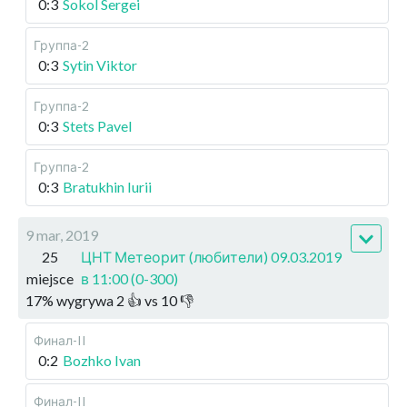
0:3
Sokol Sergei
Группа-2
0:3
Sytin Viktor
Группа-2
0:3
Stets Pavel
Группа-2
0:3
Bratukhin Iurii
9 mar, 2019
25
ЦНТ Метеорит (любители) 09.03.2019
miejsce
в 11:00 (0-300)
17
%
wygrywa
2
👍 vs
10
👎
Финал-II
0:2
Bozhko Ivan
Финал-II