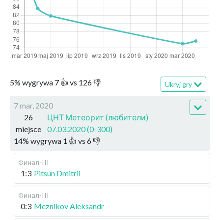
5
%
wygrywa
7
👍 vs
126
👎
Ukryj gry
7 mar, 2020
26
ЦНТ Метеорит (любители)
miejsce
07.03.2020 (0-300)
14
%
wygrywa
1
👍 vs
6
👎
Финал-III
1:3
Pitsun Dmitrii
Финал-III
0:3
Meznikov Aleksandr