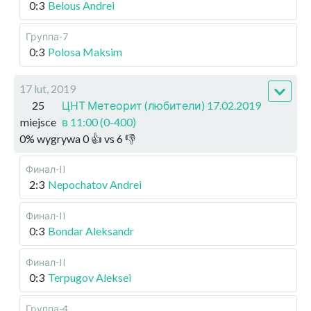
0:3
Belous Andrei
Группа-7
0:3
Polosa Maksim
17 lut, 2019
25
ЦНТ Метеорит (любители) 17.02.2019
miejsce
в 11:00 (0-400)
0
%
wygrywa
0
👍 vs
6
👎
Финал-II
2:3
Nepochatov Andrei
Финал-II
0:3
Bondar Aleksandr
Финал-II
0:3
Terpugov Aleksei
Группа-4