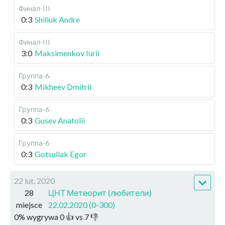
Финал-III
0:3
Shiliuk Andre
Финал-III
3:0
Maksimenkov Iurii
Группа-6
0:3
Mikheev Dmitrii
Группа-6
0:3
Gusev Anatolii
Группа-6
0:3
Gotsuliak Egor
22 lut, 2020
28
ЦНТ Метеорит (любители)
miejsce
22.02.2020 (0-300)
0
%
wygrywa
0
👍 vs
7
👎