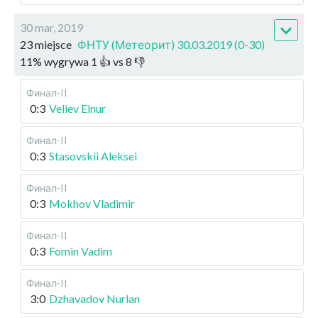
30 mar, 2019
23 miejsce
ФНТУ (Метеорит) 30.03.2019 (0-30)
11
%
wygrywa
1
👍 vs
8
👎
Финал-II
0:3
Veliev Elnur
Финал-II
0:3
Stasovskii Aleksei
Финал-II
0:3
Mokhov Vladimir
Финал-II
0:3
Fomin Vadim
Финал-II
3:0
Dzhavadov Nurlan