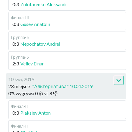
0:3
Zolotarenko Aleksandr
Финал-III
0:3
Gusev Anatolii
Группа-5
0:3
Nepochatov Andrei
Группа-5
2:3
Veliev Elnur
10 kwi, 2019
23 miejsce
"Альтернатива" 10.04.2019
0
%
wygrywa
0
👍 vs
8
👎
Финал-II
0:3
Plaksiev Anton
Финал-II