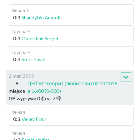
Финал-II
0:3
Shandybin Anatolii
Группа-4
0:3
Omelchuk Sergei
Группа-4
0:3
Stets Pavel
2 mar, 2019
8
ЦНТ Метеорит (любители) 02.03.2019
miejsce
в 16:00 (0-500)
0
%
wygrywa
0
👍 vs
7
👎
Финал
0:3
Veliev Elnur
Финал
1:3
Fomin Vadim