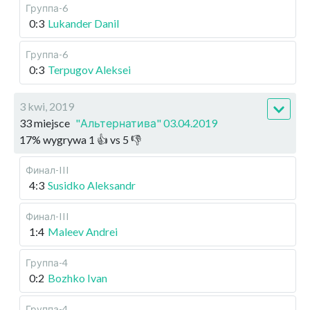
Группа-6
0:3
Lukander Danil
Группа-6
0:3
Terpugov Aleksei
3 kwi, 2019
33 miejsce
"Альтернатива" 03.04.2019
17
%
wygrywa
1
👍 vs
5
👎
Финал-III
4:3
Susidko Aleksandr
Финал-III
1:4
Maleev Andrei
Группа-4
0:2
Bozhko Ivan
Группа-4