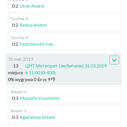
0:2
Litvin Andrei
Группа-4
0:2
Belous Andrei
Группа-4
0:2
Fashchevskii Ivan
31 mar, 2019
13
ЦНТ Метеорит (любители) 31.03.2019
miejsce
в 11:00 (0-400)
0
%
wygrywa
0
👍 vs
9
👎
Финал-II
0:3
Mustafin Konstantin
Финал-II
0:3
Agababian Artash