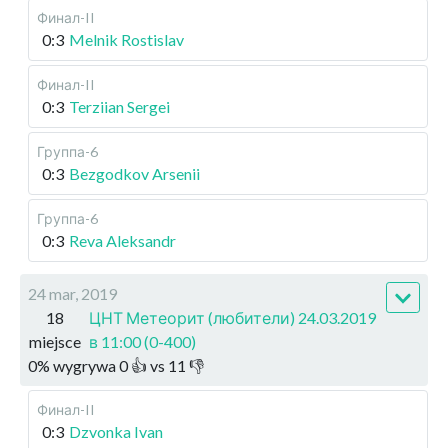
Финал-II
0:3
Melnik Rostislav
Финал-II
0:3
Terziian Sergei
Группа-6
0:3
Bezgodkov Arsenii
Группа-6
0:3
Reva Aleksandr
24 mar, 2019
18
ЦНТ Метеорит (любители) 24.03.2019
miejsce
в 11:00 (0-400)
0
%
wygrywa
0
👍 vs
11
👎
Финал-II
0:3
Dzvonka Ivan