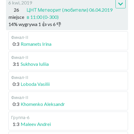
6 kwi, 2019
26
ЦНТ Метеорит (любители) 06.04.2019
miejsce
в 11:00 (0-300)
14
%
wygrywa
1
👍 vs
6
👎
Финал-II
0:3
Romanets Irina
Финал-II
3:1
Sukhova Iuliia
Финал-II
0:3
Loboda Vasilii
Финал-II
0:3
Khomenko Aleksandr
Группа-6
1:3
Maleev Andrei