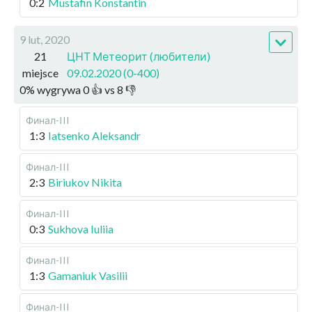
0:2
Mustafin Konstantin
9 lut, 2020
21
ЦНТ Метеорит (любители)
miejsce
09.02.2020 (0-400)
0
%
wygrywa
0
👍 vs
8
👎
Финал-III
1:3
Iatsenko Aleksandr
Финал-III
2:3
Biriukov Nikita
Финал-III
0:3
Sukhova Iuliia
Финал-III
1:3
Gamaniuk Vasilii
Финал-III