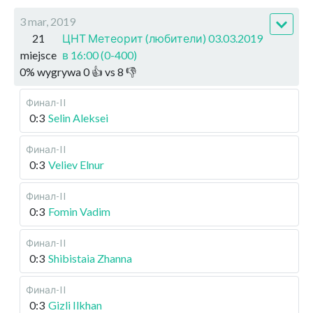
3 mar, 2019
21
ЦНТ Метеорит (любители) 03.03.2019
miejsce
в 16:00 (0-400)
0
%
wygrywa
0
👍 vs
8
👎
Финал-II
0:3
Selin Aleksei
Финал-II
0:3
Veliev Elnur
Финал-II
0:3
Fomin Vadim
Финал-II
0:3
Shibistaia Zhanna
Финал-II
0:3
Gizli Ilkhan