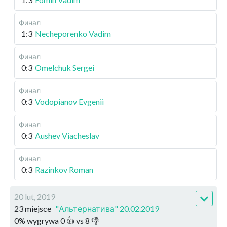
Финал
1:3
Necheporenko Vadim
Финал
0:3
Omelchuk Sergei
Финал
0:3
Vodopianov Evgenii
Финал
0:3
Aushev Viacheslav
Финал
0:3
Razinkov Roman
20 lut, 2019
23 miejsce
"Альтернатива" 20.02.2019
0
%
wygrywa
0
👍 vs
8
👎