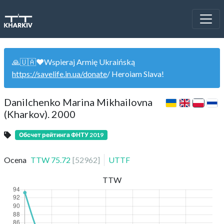
🙏🇺🇦❤️Wspieraj Armię Ukraińską
https://savelife.in.ua/donate
/ Heroiam Slava!
Danilchenko Marina Mikhailovna
(Kharkov). 2000
Обсчет рейтинга ФНТУ 2019
Ocena
TTW
75.72
[
52962
]
UTTF
TTW