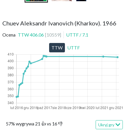
Chuev Aleksandr Ivanovich (Kharkov). 1966
Ocena
TTW
406.06
[
10559
]
UTTF
/
7.1
TTW
UTTF
57
%
wygrywa
21
👍 vs
16
👎
Ukryj gry