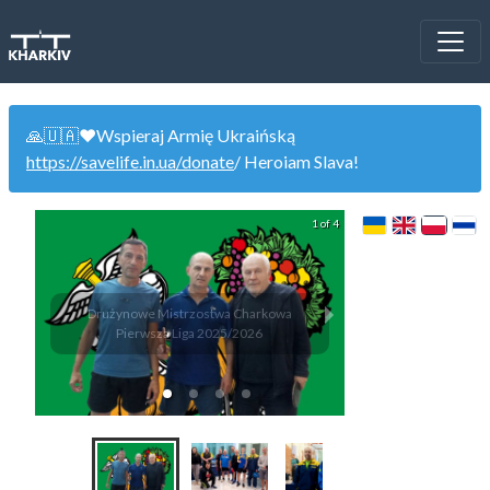
🙏🇺🇦❤️Wspieraj Armię Ukraińską
https://savelife.in.ua/donate
/ Heroiam Slava!
1 of 4
Drużynowe Mistrzostwa Charkowa
KST „Mechanika” 
Pierwsza Liga 2025/2026
(char