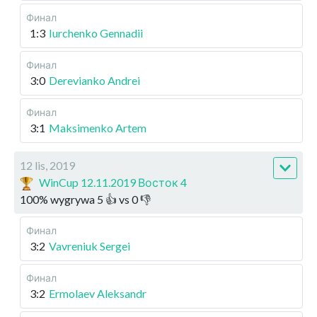
Финал
1:3
Iurchenko Gennadii
Финал
3:0
Derevianko Andrei
Финал
3:1
Maksimenko Artem
12 lis, 2019
WinCup 12.11.2019 Восток 4
100
%
wygrywa
5
👍 vs
0
👎
Финал
3:2
Vavreniuk Sergei
Финал
3:2
Ermolaev Aleksandr