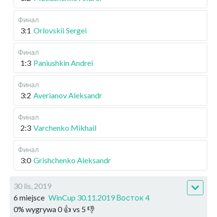
Финал
3:1
Orlovskii Sergei
Финал
1:3
Paniushkin Andrei
Финал
3:2
Averianov Aleksandr
Финал
2:3
Varchenko Mikhail
Финал
3:0
Grishchenko Aleksandr
30 lis, 2019
6 miejsce
WinCup 30.11.2019 Восток 4
0
%
wygrywa
0
👍 vs
5
👎