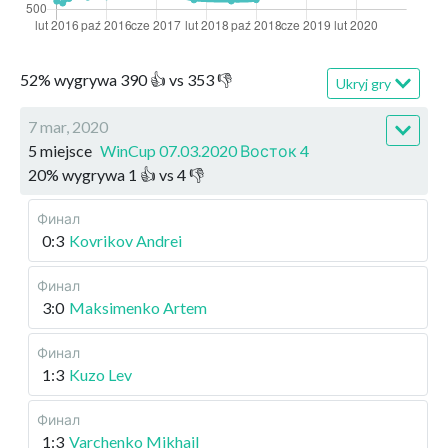
52
%
wygrywa
390
👍 vs
353
👎
Ukryj gry
7 mar, 2020
5 miejsce
WinCup 07.03.2020 Восток 4
20
%
wygrywa
1
👍 vs
4
👎
Финал
0:3
Kovrikov Andrei
Финал
3:0
Maksimenko Artem
Финал
1:3
Kuzo Lev
Финал
1:3
Varchenko Mikhail