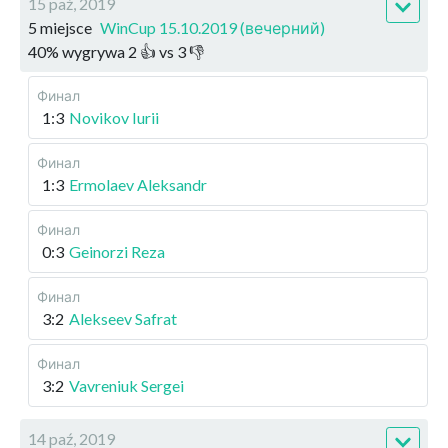
15 paź, 2019
5 miejsce
WinCup 15.10.2019 (вечерний)
40
%
wygrywa
2
👍 vs
3
👎
Финал
1:3
Novikov Iurii
Финал
1:3
Ermolaev Aleksandr
Финал
0:3
Geinorzi Reza
Финал
3:2
Alekseev Safrat
Финал
3:2
Vavreniuk Sergei
14 paź, 2019