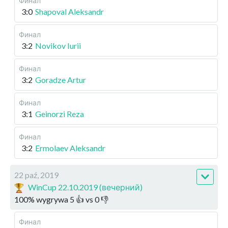
Финал
3:0
Shapoval Aleksandr
Финал
3:2
Novikov Iurii
Финал
3:2
Goradze Artur
Финал
3:1
Geinorzi Reza
Финал
3:2
Ermolaev Aleksandr
22 paź, 2019
WinCup 22.10.2019 (вечерний)
100
%
wygrywa
5
👍 vs
0
👎
Финал