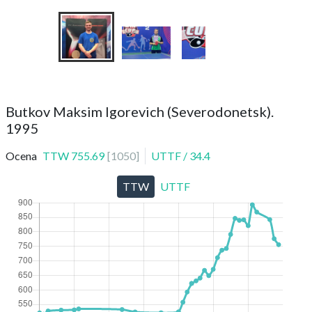
Butkov Maksim Igorevich (Severodonetsk).
1995
Ocena
TTW
755.69
[
1050
]
UTTF
/
34.4
TTW
UTTF