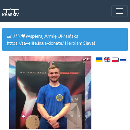
🙏🇺🇦❤️Wspieraj Armię Ukraińską
https://savelife.in.ua/donate
/ Heroiam Slava!
1 of 12
WinCup 12.1