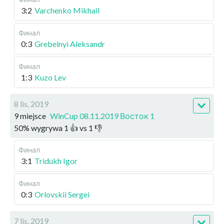
3:2
Varchenko Mikhail
Финал
0:3
Grebelnyi Aleksandr
Финал
1:3
Kuzo Lev
8 lis, 2019
9 miejsce
WinCup 08.11.2019 Восток 1
50
%
wygrywa
1
👍 vs
1
👎
Финал
3:1
Tridukh Igor
Финал
0:3
Orlovskii Sergei
7 lis, 2019