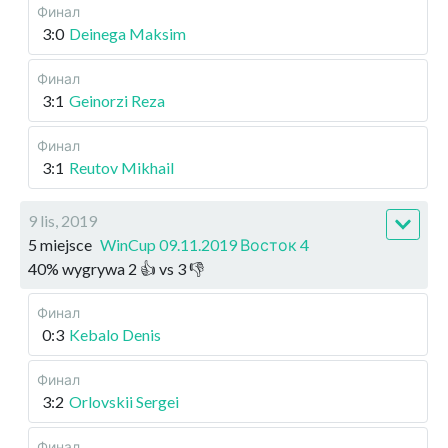
Финал
3:0
Deinega Maksim
Финал
3:1
Geinorzi Reza
Финал
3:1
Reutov Mikhail
9 lis, 2019
5 miejsce
WinCup 09.11.2019 Восток 4
40
%
wygrywa
2
👍 vs
3
👎
Финал
0:3
Kebalo Denis
Финал
3:2
Orlovskii Sergei
Финал