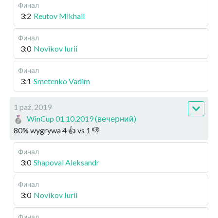
Финал
3:2
Reutov Mikhail
Финал
3:0
Novikov Iurii
Финал
3:1
Smetenko Vadim
1 paź, 2019
WinCup 01.10.2019 (вечерний)
80
%
wygrywa
4
👍 vs
1
👎
Финал
3:0
Shapoval Aleksandr
Финал
3:0
Novikov Iurii
Финал