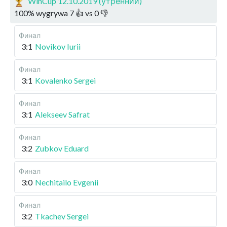
WinCup 12.10.2019 (утренний)
100
%
wygrywa
7
👍 vs
0
👎
Финал
3:1
Novikov Iurii
Финал
3:1
Kovalenko Sergei
Финал
3:1
Alekseev Safrat
Финал
3:2
Zubkov Eduard
Финал
3:0
Nechitailo Evgenii
Финал
3:2
Tkachev Sergei