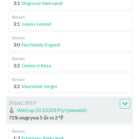
3:1
Shapoval Aleksandr
Финал
3:1
Ivanov Leonid
Финал
3:0
Nechitailo Evgenii
Финал
3:2
Geinorzi Reza
Финал
3:2
Vavreniuk Sergei
20 paź, 2019
WinCup 20.10.2019 (утренний)
71
%
wygrywa
5
👍 vs
2
👎
Финал
1:3
Ermolaev Aleksandr