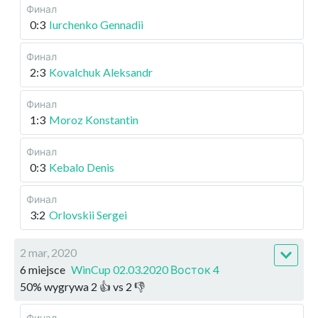
Финал
0:3
Iurchenko Gennadii
Финал
2:3
Kovalchuk Aleksandr
Финал
1:3
Moroz Konstantin
Финал
0:3
Kebalo Denis
Финал
3:2
Orlovskii Sergei
2 mar, 2020
6 miejsce
WinCup 02.03.2020 Восток 4
50
%
wygrywa
2
👍 vs
2
👎
Финал