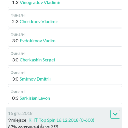
1:3
Vinogradov Vladimir
Финал-I
2:3
Chertkoev Vladimir
Финал-I
3:0
Evdokimov Vadim
Финал-I
3:0
Cherkashin Sergei
Финал-I
3:0
Smirnov Dmitrii
Финал-I
0:3
Sarkisian Levon
16 gru, 2018
9 miejsce
КНТ Top Spin 16.12.2018 (0-600)
67
%
wygrywa
4
👍 vs
2
👎