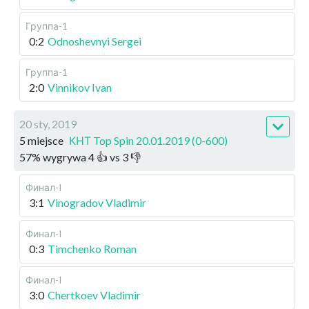
Группа-1
0:2
Odnoshevnyi Sergei
Группа-1
2:0
Vinnikov Ivan
20 sty, 2019
5 miejsce
КНТ Top Spin 20.01.2019 (0-600)
57
%
wygrywa
4
👍 vs
3
👎
Финал-I
3:1
Vinogradov Vladimir
Финал-I
0:3
Timchenko Roman
Финал-I
3:0
Chertkoev Vladimir