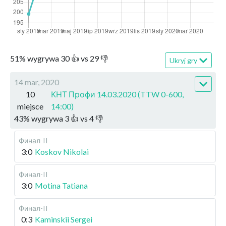
51
%
wygrywa
30
👍 vs
29
👎
Ukryj gry
14 mar, 2020
10
КНТ Профи 14.03.2020 (TTW 0-600,
miejsce
14:00)
43
%
wygrywa
3
👍 vs
4
👎
Финал-II
3:0
Koskov Nikolai
Финал-II
3:0
Motina Tatiana
Финал-II
0:3
Kaminskii Sergei