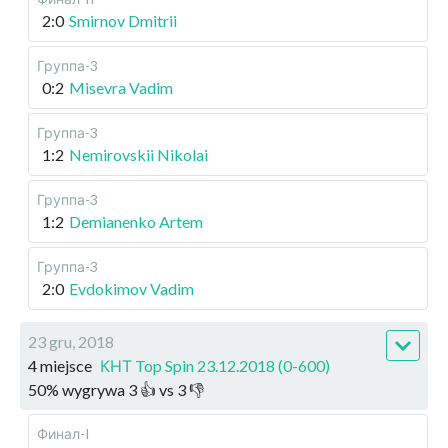
2:0
Smirnov Dmitrii
Группа-3
0:2
Misevra Vadim
Группа-3
1:2
Nemirovskii Nikolai
Группа-3
1:2
Demianenko Artem
Группа-3
2:0
Evdokimov Vadim
23 gru, 2018
4 miejsce
КНТ Top Spin 23.12.2018 (0-600)
50
%
wygrywa
3
👍 vs
3
👎
Финал-I