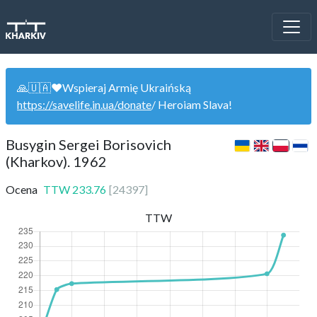
🙏🇺🇦❤️Wspieraj Armię Ukraińską
https://savelife.in.ua/donate
/ Heroiam Slava!
Busygin Sergei Borisovich
(Kharkov). 1962
Ocena
TTW
233.76
[
24397
]
TTW