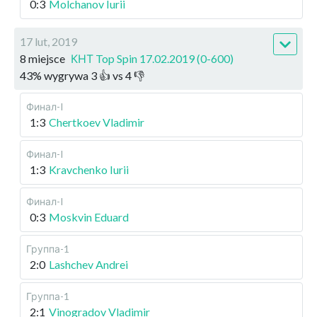
0:3
Molchanov Iurii
17 lut, 2019
8 miejsce
КНТ Top Spin 17.02.2019 (0-600)
43
%
wygrywa
3
👍 vs
4
👎
Финал-I
1:3
Chertkoev Vladimir
Финал-I
1:3
Kravchenko Iurii
Финал-I
0:3
Moskvin Eduard
Группа-1
2:0
Lashchev Andrei
Группа-1
2:1
Vinogradov Vladimir