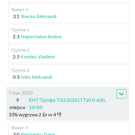
Финал-II
3:1
Sharko Aleksandr
Группа-2
2:3
Nepochatov Andrei
Группа-2
2:3
Komlev Vladimir
Группа-2
0:3
Ivlev Aleksandr
7 mar, 2020
9
КНТ Профи 7.03.2020 (TTW 0-600,
miejsce
14:00)
33
%
wygrywa
2
👍 vs
4
👎
Финал-II
3:0
Belchenko Denis