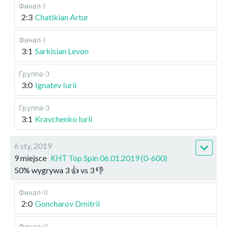
Финал-I
2:3
Chatikian Artur
Финал-I
3:1
Sarkisian Levon
Группа-3
3:0
Ignatev Iurii
Группа-3
3:1
Kravchenko Iurii
6 sty, 2019
9 miejsce
КНТ Top Spin 06.01.2019 (0-600)
50
%
wygrywa
3
👍 vs
3
👎
Финал-II
2:0
Goncharov Dmitrii
Финал-II