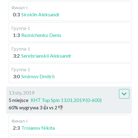
Финал-I
0:3
Siroklin Aleksandr
Группа-1
1:3
Reznichenko Denis
Группа-1
3:2
Serebrianskii Aleksandr
Группа-1
3:0
Smirnov Dmitrii
13 sty, 2019
5 miejsce
КНТ Top Spin 13.01.2019 (0-600)
60
%
wygrywa
3
👍 vs
2
👎
Финал-I
2:3
Troianov Nikita