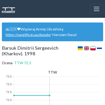
🙏🇺🇦❤️Wspieraj Armię Ukraińską
https://savelife.in.ua/donate
/ Heroiam Slava!
Barsuk Dimitrii Sergeevich
(Kharkov). 1998
Ocena
TTW
72.3
TTW