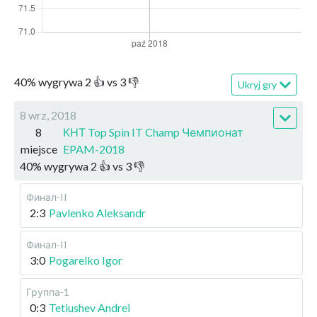
40
%
wygrywa
2
👍 vs
3
👎
Ukryj gry
8 wrz, 2018
8
КНТ Top Spin IT Champ Чемпионат
miejsce
EPAM-2018
40
%
wygrywa
2
👍 vs
3
👎
Финал-II
2:3
Pavlenko Aleksandr
Финал-II
3:0
Pogarelko Igor
Группа-1
0:3
Tetiushev Andrei