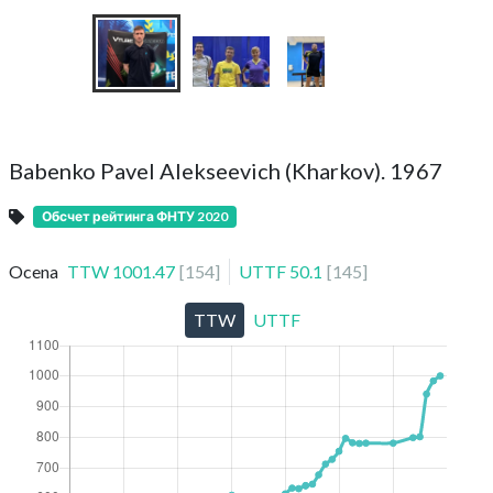
Babenko Pavel Alekseevich (Kharkov). 1967
Обсчет рейтинга ФНТУ 2020
Ocena
TTW
1001.47
[
154
]
UTTF
50.1
[
145
]
TTW
UTTF