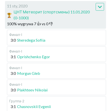
11 sty, 2020
ЦНТ Метеорит (спортсмены) 11.01.2020
(0-1000)
100
%
wygrywa
7
👍 vs
0
👎
Финал-I
3:0
Sheredega Sofiia
Финал-I
3:1
Oprishchenko Egor
Финал-I
3:0
Morgun Gleb
Финал-I
3:0
Plakhteev Nikolai
Группа-2
3:1
Chasnovskii Evgenii