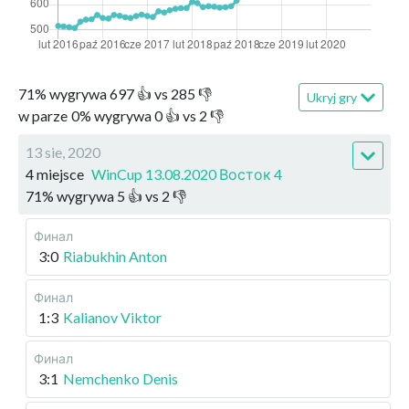
71
%
wygrywa
697
👍 vs
285
👎
Ukryj gry
w parze
0
%
wygrywa
0
👍 vs
2
👎
13 sie, 2020
4 miejsce
WinCup 13.08.2020 Восток 4
71
%
wygrywa
5
👍 vs
2
👎
Финал
3:0
Riabukhin Anton
Финал
1:3
Kalianov Viktor
Финал
3:1
Nemchenko Denis