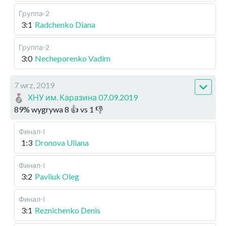
Группа-2
3:1
Radchenko Diana
Группа-2
3:0
Necheporenko Vadim
7 wrz, 2019
ХНУ им. Каразина 07.09.2019
89
%
wygrywa
8
👍 vs
1
👎
Финал-I
1:3
Dronova Uliana
Финал-I
3:2
Pavliuk Oleg
Финал-I
3:1
Reznichenko Denis