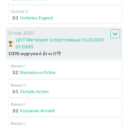
Группа-2
3:1
Voitenko Evgenii
15 mar, 2020
ЦНТ Метеорит (спортсмены) 15.03.2020
(0-1000)
100
%
wygrywa
6
👍 vs
0
👎
Финал-I
3:2
Shumakova Polina
Финал-I
3:1
Zeziulin Artem
Финал-I
3:2
Kostanian Arkadii
Финал-I