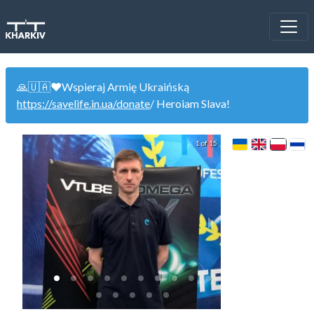
🙏🇺🇦❤️Wspieraj Armię Ukraińską
https://savelife.in.ua/donate
/ Heroiam Slava!
1 of 15
ЦНТ Метеорит (сп
(0