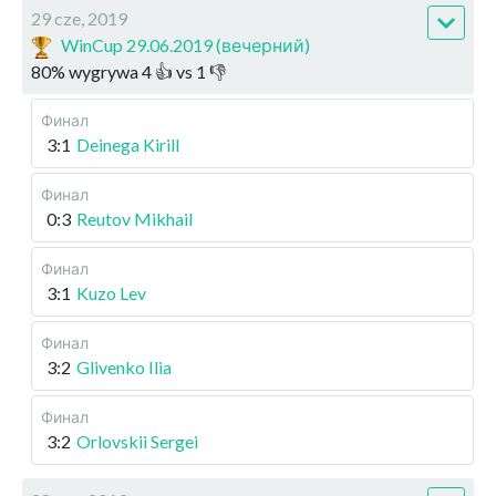
29 cze, 2019
WinCup 29.06.2019 (вечерний)
80
%
wygrywa
4
👍 vs
1
👎
Финал
3:1
Deinega Kirill
Финал
0:3
Reutov Mikhail
Финал
3:1
Kuzo Lev
Финал
3:2
Glivenko Ilia
Финал
3:2
Orlovskii Sergei