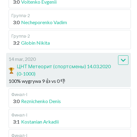
3:0
Voitenko Evgenii
Группа-2
3:0
Necheporenko Vadim
Группа-2
3:2
Globin Nikita
14 mar, 2020
ЦНТ Метеорит (спортсмены) 14.03.2020
(0-1000)
100
%
wygrywa
9
👍 vs
0
👎
Финал-I
3:0
Reznichenko Denis
Финал-I
3:1
Kostanian Arkadii
Финал-I