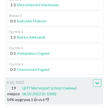
1:3
Khoroshevskii Viacheslav
Финал 2
0:3
Sushchek Maksim
Группа 4
1:3
Sharko Aleksandr
Группа 4
0:3
Vodopianov Evgenii
Группа 4
0:3
Chasnovskii Evgenii
6 lut, 2022
19
ЦНТ Метеорит (спортсмены)
miejsce
06.02.2022 (0-1000)
14
%
wygrywa
1
👍 vs
6
👎