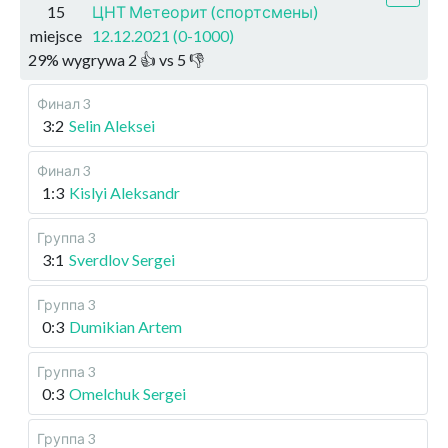
15
ЦНТ Метеорит (спортсмены)
miejsce
12.12.2021 (0-1000)
29
%
wygrywa
2
👍 vs
5
👎
Финал 3
3:2
Selin Aleksei
Финал 3
1:3
Kislyi Aleksandr
Группа 3
3:1
Sverdlov Sergei
Группа 3
0:3
Dumikian Artem
Группа 3
0:3
Omelchuk Sergei
Группа 3