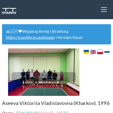
🙏🇺🇦❤️Wspieraj Armię Ukraińską
https://savelife.in.ua/donate
/ Heroiam Slava!
КНТ SVAOR 28.01.2022
Aseeva Viktoriia Vladislavovna (Kharkov). 1996
Ocena
TTW
302.93
[
17667
]
UTTF