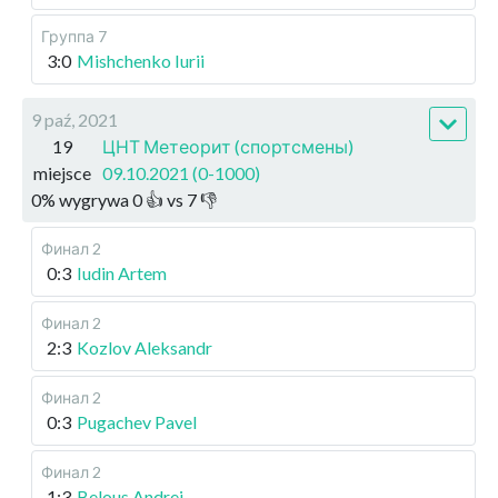
Группа 7
3:0
Mishchenko Iurii
9 paź, 2021
19
ЦНТ Метеорит (спортсмены)
miejsce
09.10.2021 (0-1000)
0
%
wygrywa
0
👍 vs
7
👎
Финал 2
0:3
Iudin Artem
Финал 2
2:3
Kozlov Aleksandr
Финал 2
0:3
Pugachev Pavel
Финал 2
1:3
Belous Andrei