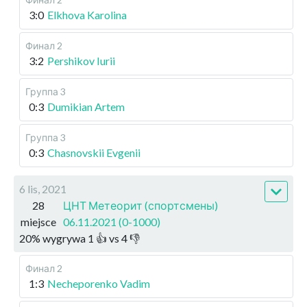
3:0
Elkhova Karolina
Финал 2
3:2
Pershikov Iurii
Группа 3
0:3
Dumikian Artem
Группа 3
0:3
Chasnovskii Evgenii
6 lis, 2021
28
ЦНТ Метеорит (спортсмены)
miejsce
06.11.2021 (0-1000)
20
%
wygrywa
1
👍 vs
4
👎
Финал 2
1:3
Necheporenko Vadim