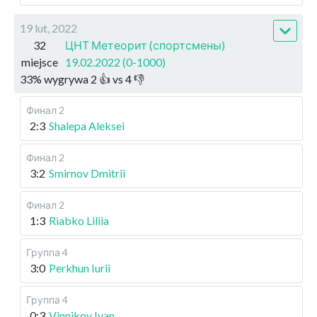
19 lut, 2022
32
ЦНТ Метеорит (спортсмены)
miejsce
19.02.2022 (0-1000)
33
%
wygrywa
2
👍 vs
4
👎
Финал 2
2:3
Shalepa Aleksei
Финал 2
3:2
Smirnov Dmitrii
Финал 2
1:3
Riabko Liliia
Группа 4
3:0
Perkhun Iurii
Группа 4
0:3
Vinnikov Ivan