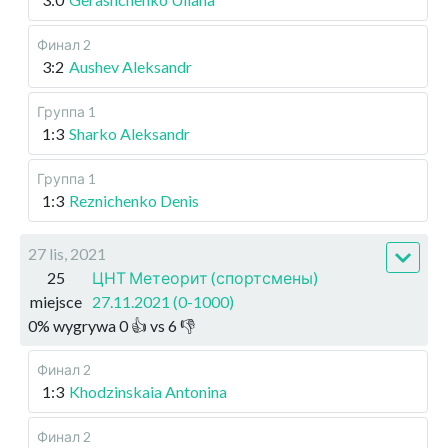
Финал 2
3:2
Aushev Aleksandr
Группа 1
1:3
Sharko Aleksandr
Группа 1
1:3
Reznichenko Denis
27 lis, 2021
25
ЦНТ Метеорит (спортсмены)
miejsce
27.11.2021 (0-1000)
0
%
wygrywa
0
👍 vs
6
👎
Финал 2
1:3
Khodzinskaia Antonina
Финал 2