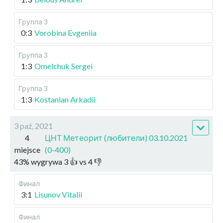
Группа 3
0:3
Vorobina Evgeniia
Группа 3
1:3
Omelchuk Sergei
Группа 3
1:3
Kostanian Arkadii
3 paź, 2021
4
ЦНТ Метеорит (любители) 03.10.2021
miejsce
(0-400)
43
%
wygrywa
3
👍 vs
4
👎
Финал
3:1
Lisunov Vitalii
Финал