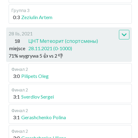
Группа 3
0:3
Zeziulin Artem
28 lis, 2021
18
ЦНТ Метеорит (спортсмены)
miejsce
28.11.2021 (0-1000)
71
%
wygrywa
5
👍 vs
2
👎
Финал 2
3:0
Pilipets Oleg
Финал 2
3:1
Sverdlov Sergei
Финал 2
3:1
Gerashchenko Polina
Финал 2
3:0
Gerashchenko Uliana