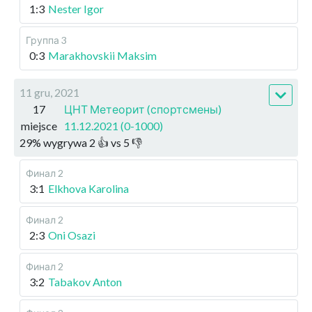
1:3
Nester Igor
Группа 3
0:3
Marakhovskii Maksim
11 gru, 2021
17
ЦНТ Метеорит (спортсмены)
miejsce
11.12.2021 (0-1000)
29
%
wygrywa
2
👍 vs
5
👎
Финал 2
3:1
Elkhova Karolina
Финал 2
2:3
Oni Osazi
Финал 2
3:2
Tabakov Anton