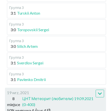
Группа 3
3:1
Turskii Anton
Группа 3
3:0
Toropovskii Sergei
Группа 3
3:0
Silich Artem
Группа 3
3:1
Sverdlov Sergei
Группа 3
3:1
Pavlenko Dmitrii
19 wrz, 2021
8
ЦНТ Метеорит (любители) 19.09.2021
miejsce
(0-400)
50
%
wygrywa
4
👍 vs
4
👎