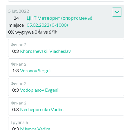
5 lut, 2022
24
ЦНТ Метеорит (спортсмены)
miejsce
05.02.2022 (0-1000)
0
%
wygrywa
0
👍 vs
6
👎
Финал 2
0:3
Khoroshevskii Viacheslav
Финал 2
1:3
Voronov Sergei
Финал 2
0:3
Vodopianov Evgenii
Финал 2
0:3
Necheporenko Vadim
Группа 6
0:3
Misevra Vadim