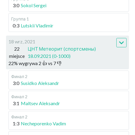
3:0
Sokol Sergei
Группа 1
0:3
Lutskii Vladimir
18 wrz, 2021
22
ЦНТ Метеорит (спортсмены)
miejsce
18.09.2021 (0-1000)
22
%
wygrywa
2
👍 vs
7
👎
Финал 2
3:0
Susidko Aleksandr
Финал 2
3:1
Maltsev Aleksandr
Финал 2
1:3
Necheporenko Vadim