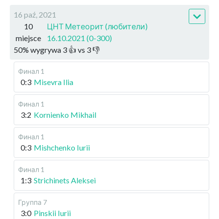
16 paź, 2021
10
ЦНТ Метеорит (любители)
miejsce
16.10.2021 (0-300)
50
%
wygrywa
3
👍 vs
3
👎
Финал 1
0:3
Misevra Ilia
Финал 1
3:2
Kornienko Mikhail
Финал 1
0:3
Mishchenko Iurii
Финал 1
1:3
Strichinets Aleksei
Группа 7
3:0
Pinskii Iurii