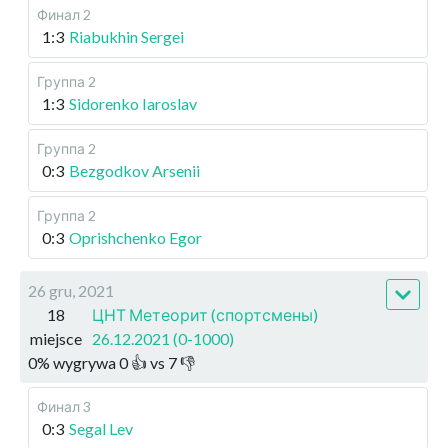
Финал 2
1:3
Riabukhin Sergei
Группа 2
1:3
Sidorenko Iaroslav
Группа 2
0:3
Bezgodkov Arsenii
Группа 2
0:3
Oprishchenko Egor
26 gru, 2021
18
ЦНТ Метеорит (спортсмены)
miejsce
26.12.2021 (0-1000)
0
%
wygrywa
0
👍 vs
7
👎
Финал 3
0:3
Segal Lev