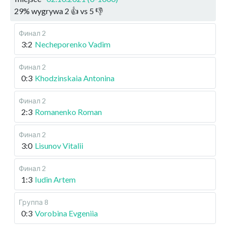
29
%
wygrywa
2
👍 vs
5
👎
Финал 2
3:2
Necheporenko Vadim
Финал 2
0:3
Khodzinskaia Antonina
Финал 2
2:3
Romanenko Roman
Финал 2
3:0
Lisunov Vitalii
Финал 2
1:3
Iudin Artem
Группа 8
0:3
Vorobina Evgeniia