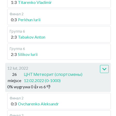
1:3
Titarenko Vladimir
Финал 2
0:3
Perkhun Iurii
Группа 6
2:3
Tabakov Anton
Группа 6
2:3
Silikov Iurii
12 lut, 2022
26
ЦНТ Метеорит (спортсмены)
miejsce
12.02.2022 (0-1000)
0
%
wygrywa
0
👍 vs
6
👎
Финал 2
0:3
Ovcharenko Aleksandr
Финал 2