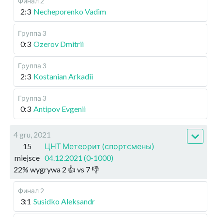
Финал 2
2:3
Necheporenko Vadim
Группа 3
0:3
Ozerov Dmitrii
Группа 3
2:3
Kostanian Arkadii
Группа 3
0:3
Antipov Evgenii
4 gru, 2021
15
ЦНТ Метеорит (спортсмены)
miejsce
04.12.2021 (0-1000)
22
%
wygrywa
2
👍 vs
7
👎
Финал 2
3:1
Susidko Aleksandr