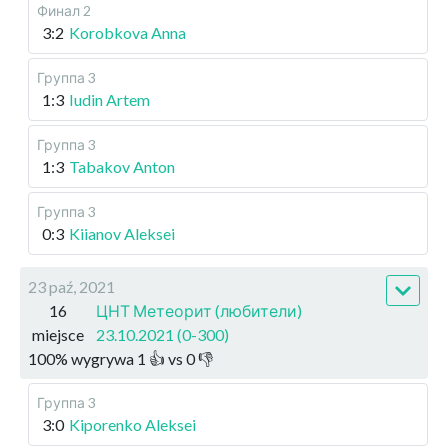
Финал 2
3:2
Korobkova Anna
Группа 3
1:3
Iudin Artem
Группа 3
1:3
Tabakov Anton
Группа 3
0:3
Kiianov Aleksei
23 paź, 2021
16
ЦНТ Метеорит (любители)
miejsce
23.10.2021 (0-300)
100
%
wygrywa
1
👍 vs
0
👎
Группа 3
3:0
Kiporenko Aleksei