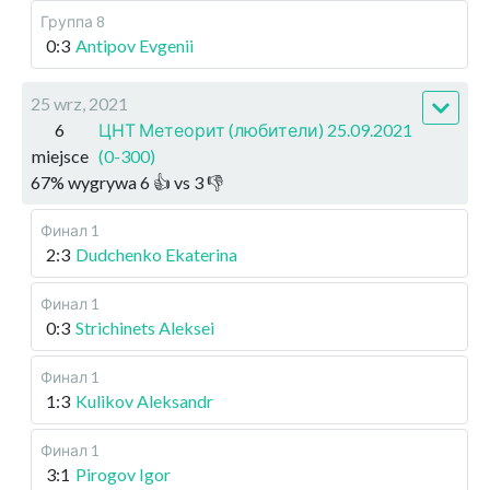
Группа 8
0:3
Antipov Evgenii
25 wrz, 2021
6
ЦНТ Метеорит (любители) 25.09.2021
miejsce
(0-300)
67
%
wygrywa
6
👍 vs
3
👎
Финал 1
2:3
Dudchenko Ekaterina
Финал 1
0:3
Strichinets Aleksei
Финал 1
1:3
Kulikov Aleksandr
Финал 1
3:1
Pirogov Igor