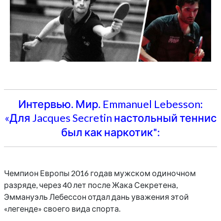
Интервью. Мир. Emmanuel Lebesson:
«Для Jacques Secretin настольный теннис
был как наркотик":
Чемпион Европы 2016 годав мужском одиночном
разряде, через 40 лет после Жака Секретена,
Эммануэль Лебессон отдал дань уважения этой
«легенде» своего вида спорта.