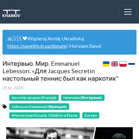
🙏🇺🇦❤️Wspieraj Armię Ukraińską
https://savelife.in.ua/donate
/ Heroiam Slava!
Интервью. Мир. Emmanuel
Lebesson: «Для Jacques Secretin
настольный теннис был как наркотик"
25 lis 2020
Secretin Jacques (Francja)
Interview (Интервью)
Lebesson Emmanuel (Франция)
Wyrazy współczucia. Odejście od życia
Europa