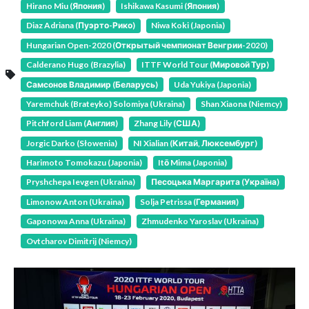
Hirano Miu (Япония)
Ishikawa Kasumi (Япония)
Diaz Adriana (Пуэрто-Рико)
Niwa Koki (Japonia)
Hungarian Open-2020 (Открытый чемпионат Венгрии-2020)
Calderano Hugo (Brazylia)
ITTF World Tour (Мировой Тур)
Самсонов Владимир (Беларусь)
Uda Yukiya (Japonia)
Yaremchuk (Brateyko) Solomiya (Ukraina)
Shan Xiaona (Niemcy)
Pitchford Liam (Англия)
Zhang Lily (США)
Jorgic Darko (Słowenia)
NI Xialian (Китай, Люксембург)
Harimoto Tomokazu (Japonia)
Itō Mima (Japonia)
Pryshchepa Ievgen (Ukraina)
Песоцька Маргарита (Україна)
Limonow Anton (Ukraina)
Solja Petrissa (Германия)
Gaponowa Anna (Ukraina)
Zhmudenko Yaroslav (Ukraina)
Ovtcharov Dimitrij (Niemcy)