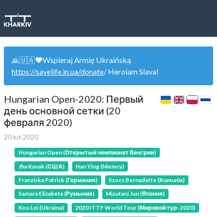
🙏🇺🇦❤️Wspieraj Armię Ukraińską
https://savelife.in.ua/donate
/ Heroiam Slava!
Hungarian Open-2020: Первый
день основной сетки (20
февраля 2020)
20 lut 2020
Hungarian Open (Открытый чемпионат Венгрии)
Jha Kanak (США)
Han Ying (Niemcy)
Franziska Patrick (Германия)
Szocs Bernadette (Rumunia)
Samara Elizabeta (Румыния)
Mizutani Jun (Япония)
Kou Lei (Ukraina)
2020 ITTF World Tour (Мировой тур-2020)