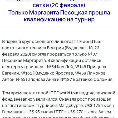
сетки (20 февраля)
Только Маргарита Песоцкая прошла
квалификацию на турнир
В первый круг основного личного ITTF world tour
настольного тенниса Венгрии (Будапешт, 18-23
февраля 2020) смогла прорваться только №37
Песоцкая Маргарита. В квалификации остались
шестеро украинцев – №54 Коу Лей, №148 Прищепа
Евгений, №161 Жмуденко Ярослав, №458 Лимонов
Антон, №65 Гапонова Анна и №187 Братейко Соломия.
Тем временем, второй ITTF world tour подряд призовой
фонд внезапно увеличился. Сначала рост произошел
на "платиновом" турнире в Магдебурге: US$ 175 тысяч
Германия + US$ 95 тысяч ITTF = US$ 270 тысяч. Затем
официальные венгерские документы были обновлены.