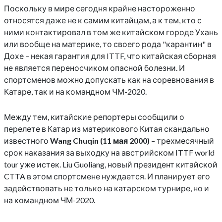
Поскольку в мире сегодня крайне настороженно
относятся даже не к самим китайцам, а к тем, кто с
ними контактировал в том же китайском городе Ухань
или вообще на материке, то своего рода "карантин" в
Дохе – некая гарантия для ITTF, что китайская сборная
не является переносчиком опасной болезни. И
спортсменов можно допускать как на соревнования в
Катаре, так и на командном ЧМ-2020.
Между тем, китайские репортеры сообщили о
перелете в Катар из материкового Китая скандально
известного
Wang Chuqin (11 мая 2000)
– трехмесячный
срок наказания за выходку на австрийском ITTF world
tour уже истек. Liu Guoliang, новый президент китайской
CTTA в этом спортсмене нуждается. И планирует его
задействовать не только на катарском турнире, но и
на командном ЧМ-2020.