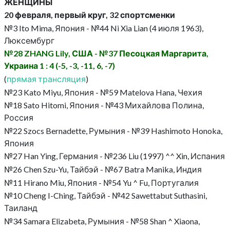
ЖЕНЩИНЫ
20 февраля, первый круг, 32 спортсменки
№3 Ito Mima, Япония - №44 Ni Xia Lian (4 июля 1963),
Люксембург
№28 ZHANG Lily, США - №37 Песоцкая Маргарита,
Украина 1 : 4 (-5, -3, -11, 6, -7)
(
прямая трансляция
)
№23 Kato Miyu, Япония - №59 Matelova Hana, Чехия
№18 Sato Hitomi, Япония - №43 Михайлова Полина,
Россия
№22 Szocs Bernadette, Румыния - №39 Hashimoto Honoka,
Япония
№27 Han Ying, Германия - №236 Liu (1997) ^^ Xin, Испания
№26 Chen Szu-Yu, Тайбэй - №67 Batra Manika, Индия
№11 Hirano Miu, Япония - №54 Yu ^ Fu, Португалия
№10 Cheng I-Ching, Тайбэй - №42 Sawettabut Suthasini,
Таиланд
№34 Samara Elizabeta, Румыния - №58 Shan ^ Xiaona,