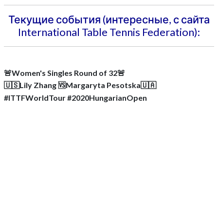
Текущие события (интересные, с сайта
International Table Tennis Federation):
🚨Women's Singles Round of 32🚨
🇺🇸Lily Zhang 🆚Margaryta Pesotska🇺🇦
#ITTFWorldTour #2020HungarianOpen