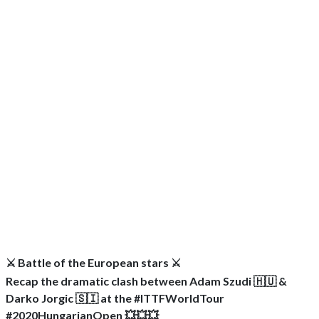
⚔️ Battle of the European stars ⚔️
Recap the dramatic clash between Adam Szudi 🇭🇺 &
Darko Jorgic 🇸🇮 at the #ITTFWorldTour
#2020HungarianOpen 💥💥💥