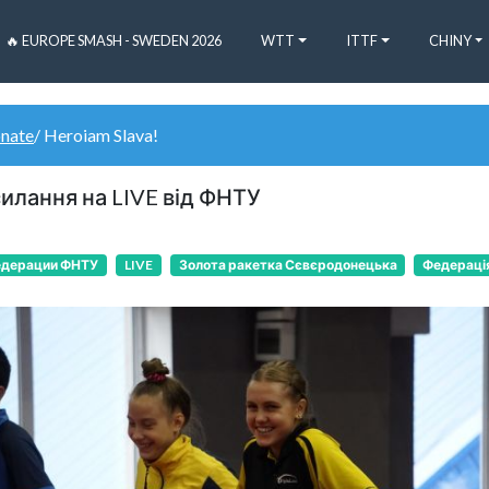
🔥 EUROPE SMASH - SWEDEN 2026
WTT
ITTF
CHINY
onate
/ Heroiam Slava!
илання на LIVE від ФНТУ
едерации ФНТУ
LIVE
Золота ракетка Сєвєродонецька
Федерація