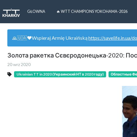
GŁOWNA
🔥 WTT CHAMPIONS YOKOHAMA-2026
🙏🇺🇦❤️Wspieraj Armię Ukraińską
https://savelife.in.ua/d
Золота ракетка Сєвєродонецька-2020: Пос
20 wrz 2020
Ukrainian TT in 2020 (Украинский НТ в 2020 году)
Областные Ф