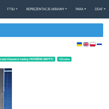
FTSU
REPREZENTACJE UKRAINY
PARA
DEAF
 настільного тенісу УКРАЇНИ (ФНТУ)
Ukraina