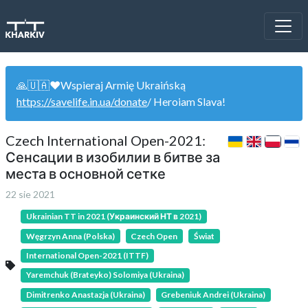
🙏🇺🇦❤️Wspieraj Armię Ukraińską
https://savelife.in.ua/donate
/ Heroiam Slava!
Czech International Open-2021:
Сенсации в изобилии в битве за
места в основной сетке
22 sie 2021
Ukrainian TT in 2021 (Украинский НТ в 2021)
Węgrzyn Anna (Polska)
Czech Open
Świat
International Open-2021 (ITTF)
Yaremchuk (Brateyko) Solomiya (Ukraina)
Dimitrenko Anastazja (Ukraina)
Grebeniuk Andrei (Ukraina)