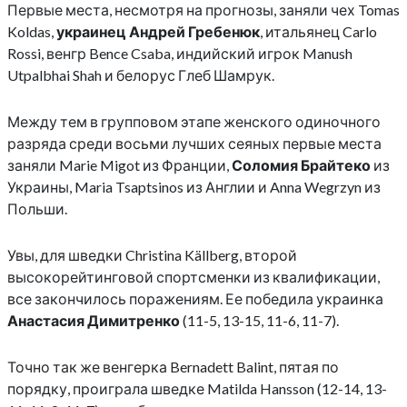
Первые места, несмотря на прогнозы, заняли чех Tomas
Koldas,
украинец Андрей Гребенюк
, итальянец Carlo
Rossi, венгр Bence Csaba, индийский игрок Manush
Utpalbhai Shah и белорус Глеб Шамрук.
Между тем в групповом этапе женского одиночного
разряда среди восьми лучших сеяных первые места
заняли Marie Migot из Франции,
Соломия Брайтеко
из
Украины, Maria Tsaptsinos из Англии и Anna Wegrzyn из
Польши.
Увы, для шведки Christina Källberg, второй
высокорейтинговой спортсменки из квалификации,
все закончилось поражениям. Ее победила украинка
Анастасия Димитренко
(11-5, 13-15, 11-6, 11-7).
Точно так же венгерка Bernadett Balint, пятая по
порядку, проиграла шведке Matilda Hansson (12-14, 13-