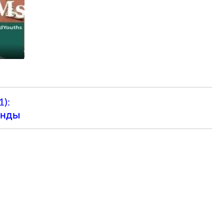
):
анды