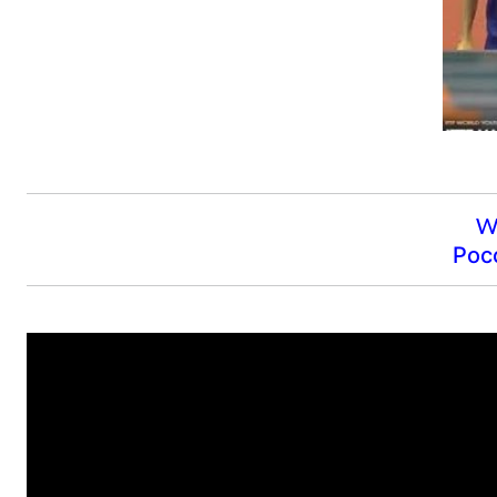
W
Рос