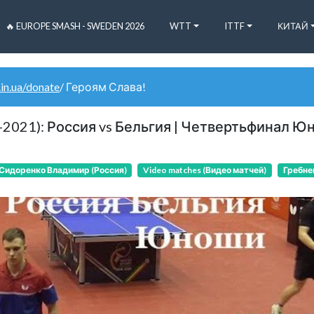
🔥 EUROPE SMASH - SWEDEN 2026
WTT
ITTF
КИТАЙ
.in.ua/donate
/ Героям Слава!
021): Россия vs Бельгия | Четвертьфинал 
Сидоренко Владимир (Россия)
Video matches (Видео матчей)
Гребне