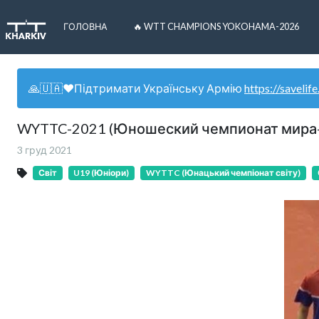
ГОЛОВНА
🔥 WTT CHAMPIONS YOKOHAMA-2026
🙏🇺🇦❤️Підтримати Українську Армію
https://savelife
WYTTC-2021 (Юношеский чемпионат мира-2
3 груд 2021
Світ
U19 (Юніори)
WYTTC (Юнацький чемпіонат світу)