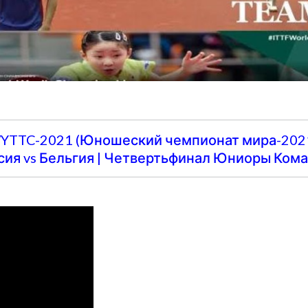
YTTC-2021 (Юношеский чемпионат мира-2021
сия vs Бельгия | Четвертьфинал Юниоры Ком