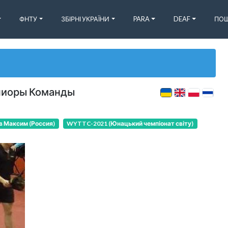
ФНТУ
ЗБІРНІ УКРАЇНИ
PARA
DEAF
ПОШ
Юниоры Команды
в Максим (Россия)
WYTTC-2021 (Юнацький чемпіонат світу)