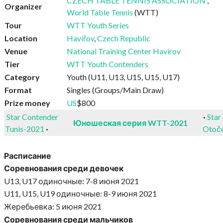
CZECH TABLE TENNIS ASSOCIATION
,
Organizer
World Table Tennis
(WTT)
Tour
WTT Youth Series
Location
Havířov
,
Czech Republic
Venue
National Training Center Havirov
Tier
WTT Youth Contenders
Category
Youth (U11, U13, U15, U15, U17)
Format
Singles (Groups/Main Draw)
Prize money
US
$800
Star Contender
·
Star
Юношеская серия WTT-2021
Tunis-2021
·
Otoč
Расписание
Соревнования среди девочек
U13, U17 одиночные: 7-8 июня 2021
U11, U15, U19 одиночные: 8-9 июня 2021
Жеребьевка: 5 июня 2021
Соревнования среди мальчиков