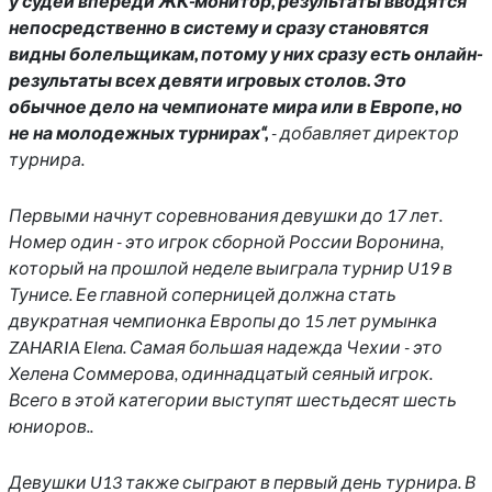
у судей впереди ЖК-монитор, результаты вводятся
непосредственно в систему и сразу становятся
видны болельщикам, потому у них сразу есть онлайн-
результаты всех девяти игровых столов. Это
обычное дело на чемпионате мира или в Европе, но
не на молодежных турнирах“,
- добавляет директор
турнира.
Первыми начнут соревнования девушки до 17 лет.
Номер один - это игрок сборной России Воронина,
который на прошлой неделе выиграла турнир U19 в
Тунисе. Ее главной соперницей должна стать
двукратная чемпионка Европы до 15 лет румынка
ZAHARIA Elena. Самая большая надежда Чехии - это
Хелена Соммерова, одиннадцатый сеяный игрок.
Всего в этой категории выступят шестьдесят шесть
юниоров..
Девушки U13 также сыграют в первый день турнира. В