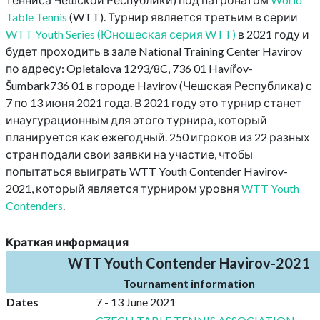
Table Tennis
(WTT). Турнир является третьим в серии
WTT Youth Series (Юношеская серия WTT)
в 2021 году и
будет проходить в зале National Training Center Havirov
по адресу: Opletalova 1293/8C, 736 01 Havířov-
Šumbark736 01 в городе Havirov (Чешская Республика) с
7 по 13 июня 2021 года. В 2021 году это турнир станет
инаугурационным для этого турнира, который
планируется как ежегодный. 250 игроков из 22 разных
стран подали свои заявки на участие, чтобы
попытаться выиграть WTT Youth Contender Havirov-
2021, который является турниром уровня
WTT Youth
Contenders
.
Краткая информация
WTT Youth Contender Havirov-2021
Tournament information
Dates
7 - 13 June 2021