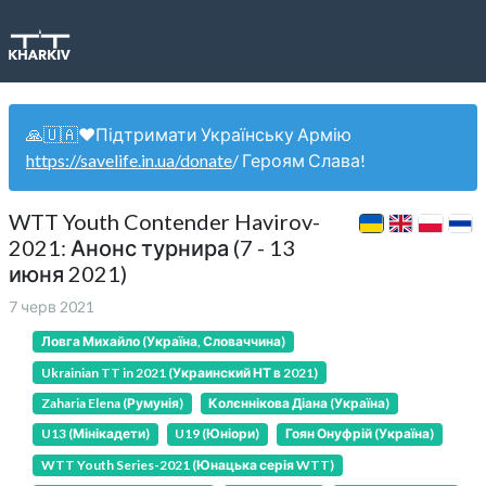
🙏🇺🇦❤️Підтримати Українську Армію
https://savelife.in.ua/donate
/ Героям Слава!
WTT Youth Contender Havirov-
2021: Анонс турнира (7 - 13
июня 2021)
7 черв 2021
Ловга Михайло (Україна, Словаччина)
Ukrainian TT in 2021 (Украинский НТ в 2021)
Zaharia Elena (Румунія)
Колєннікова Діана (Україна)
U13 (Мінікадети)
U19 (Юніори)
Гоян Онуфрій (Україна)
WTT Youth Series-2021 (Юнацька серія WTT)