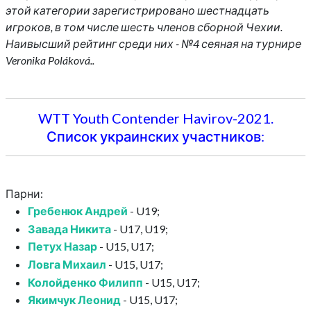
этой категории зарегистрировано шестнадцать
игроков, в том числе шесть членов сборной Чехии.
Наивысший рейтинг среди них - №4 сеяная на турнире
Veronika Poláková..
WTT Youth Contender Havirov-2021.
Список украинских участников:
Парни:
Гребенюк Андрей
- U19;
Завада Никита
- U17, U19;
Петух Назар
- U15, U17;
Ловга Михаил
- U15, U17;
Колойденко Филипп
- U15, U17;
Якимчук Леонид
- U15, U17;