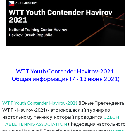
WTT Youth Contender Havirov-2021.
Общая информация (7 - 13 июня 2021)
WTT Youth Contender Havirov-2021
(Юные Претенденты
WTT - Havirov-2021) - это юношеский турнир по
настольному теннису, который проводится
CZECH
TABLE TENNIS ASSOCIATION
(Федерация настольного
тенниса Чешской Республики) под патронатом
World