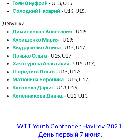
Гоян Онуфрий
- U13, U15
Солодкий Назарий
- U13, U15.
Девушки:
Димитренко Анастасия
- U19;
Курищенко Мария
- U19;
Выдрученко Алина
- U15, U17;
Понько Ольга
- U15, U17;
Хачатурова Анастасия
- U15, U17;
Шередега Ольга
- U15, U17;
Матюнина Вероника
- U15, U17;
Ковалева Дарья
- U13, U15
Коленникова Диана,
- U11, U13.
WTT Youth Contender Havirov-2021.
День первый 7 июня.