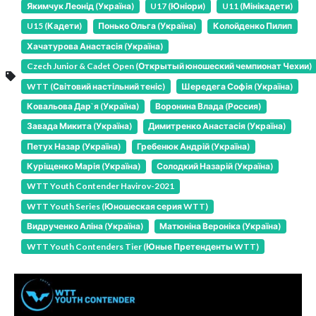
Якимчук Леонід (Україна)
U17 (Юніори)
U11 (Мінікадети)
U15 (Кадети)
Понько Ольга (Україна)
Колойденко Пилип
Хачатурова Анастасія (Україна)
Czech Junior & Cadet Open (Открытый юношеский чемпионат Чехии)
WTT (Світовий настільний теніс)
Шередега Софія (Україна)
Ковальова Дар`я (Україна)
Воронина Влада (Россия)
Завада Микита (Україна)
Димитренко Анастасія (Україна)
Петух Назар (Україна)
Гребенюк Андрій (Україна)
Куріщенко Марія (Україна)
Солодкий Назарій (Україна)
WTT Youth Contender Havirov-2021
WTT Youth Series (Юношеская серия WTT)
Видрученко Аліна (Україна)
Матюніна Вероніка (Україна)
WTT Youth Contenders Tier (Юные Претенденты WTT)