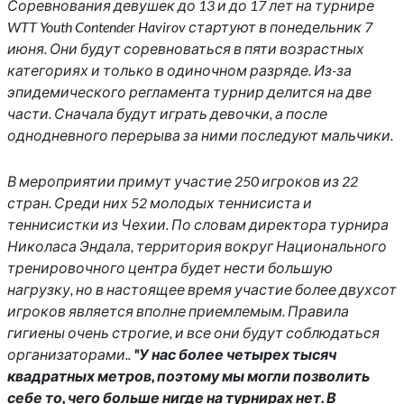
Соревнования девушек до 13 и до 17 лет на турнире
WTT Youth Contender Havirov стартуют в понедельник 7
июня. Они будут соревноваться в пяти возрастных
категориях и только в одиночном разряде. Из-за
эпидемического регламента турнир делится на две
части. Сначала будут играть девочки, а после
однодневного перерыва за ними последуют мальчики.
В мероприятии примут участие 250 игроков из 22
стран. Среди них 52 молодых теннисиста и
теннисистки из Чехии. По словам директора турнира
Николаса Эндала, территория вокруг Национального
тренировочного центра будет нести большую
нагрузку, но в настоящее время участие более двухсот
игроков является вполне приемлемым. Правила
гигиены очень строгие, и все они будут соблюдаться
организаторами..
"У нас более четырех тысяч
квадратных метров, поэтому мы могли позволить
себе то, чего больше нигде на турнирах нет. В