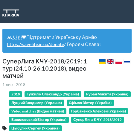
🙏🇺🇦❤️Підтримати Українську Армію
https://savelife.in.ua/donate
/ Героям Слава!
СуперЛига КЧУ-2018/2019: 1
тур (24.10-26.10.2018), видео
матчей
1 лист 2018
2018
Тужилін Олександр (Україна)
Рубан Микита (Україна)
Луцкий Владимир (Украина)
Єфімов Віктор (Україна)
Video matches (Видео матчей)
Горбаненко Алексей (Украина)
Василевський Віктор (Україна)
СуперЛига КЧУ-2018/2019
Цыбулин Сергей (Украина)