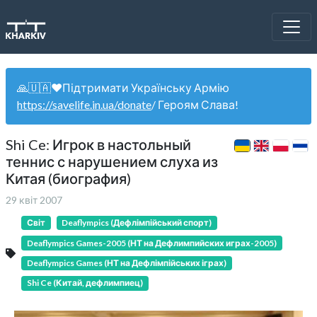
🙏🇺🇦❤️Підтримати Українську Армію
https://savelife.in.ua/donate
/ Героям Слава!
Shi Ce: Игрок в настольный
теннис с нарушением слуха из
Китая (биография)
29 квіт 2007
Світ
Deaflympics (Дефлімпійський спорт)
Deaflympics Games-2005 (НТ на Дефлимпийских играх-2005)
Deaflympics Games (НТ на Дефлімпійських іграх)
Shi Ce (Китай, дефлимпиец)