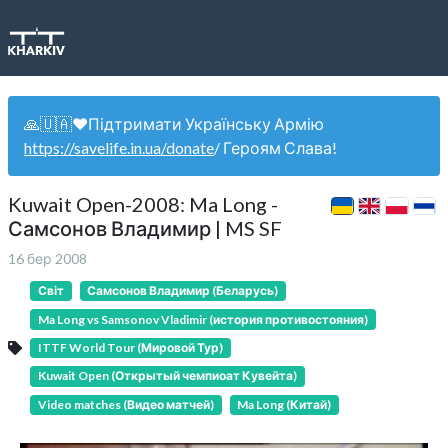
🙏🇺🇦❤️Підтримати Українську Армію
https://savelife.in.ua/donate
/ Героям Слава!
Kuwait Open-2008: Ma Long -
Самсонов Владимир | MS SF
16 бер 2008
Світ
Самсонов Владимир (Беларусь)
Ma Long vs Samsonov Vladimir (история противостояния)
ITTF World Tour (Мировой Тур)
Kuwait Open (Открытый чемпиоат Кувейта)
Video matches (Видео матчей)
Ma Long (Китай)