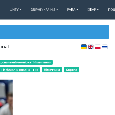
ФНТУ
ЗБІРНІ УКРАЇНИ
PARA
DEAF
ПОШ
inal
ціональний чемпіонат Німеччини)
 Tischtennis-Bund, DTTB)
Німеччина
Європа