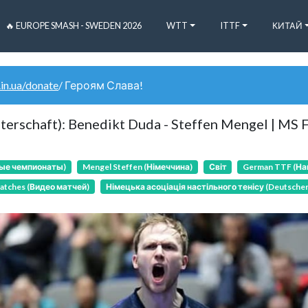
🔥 EUROPE SMASH - SWEDEN 2026
WTT
ITTF
КИТАЙ
.in.ua/donate
/ Героям Слава!
rschaft): Benedikt Duda - Steffen Mengel | MS F
ные чемпионаты)
Mengel Steffen (Німеччина)
Світ
German TTF (На
atches (Видео матчей)
Німецька асоціація настільного тенісу (Deutscher