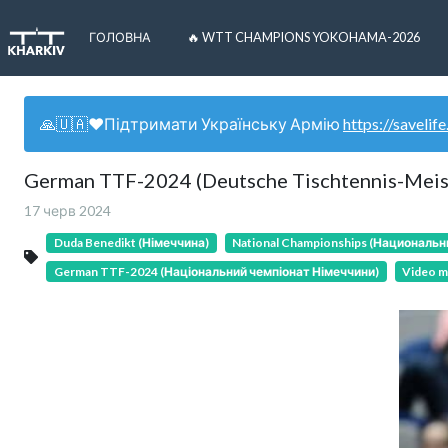
ГОЛОВНА
🔥 WTT CHAMPIONS YOKOHAMA-2026
🙏🇺🇦❤️Підтримати Українську Армію
https://savelife
German TTF-2024 (Deutsche Tischtennis-Meiste
17 черв 2024
Duda Benedikt (Німеччина)
National Championships (Националь
German TTF-2024 (Національний чемпіонат Німеччини)
Video m