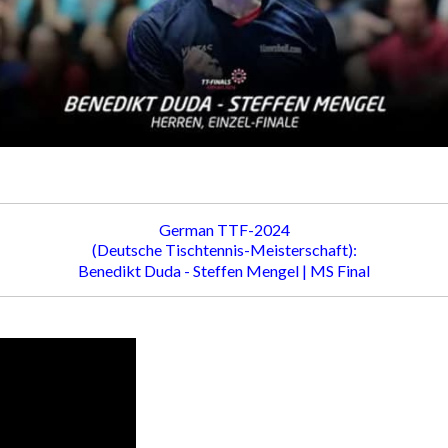
German TTF-2024
(Deutsche Tischtennis-Meisterschaft):
Benedikt Duda - Steffen Mengel | MS Final