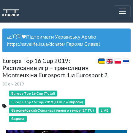
🙏🇺🇦❤️Підтримати Українську Армію
https://savelife.in.ua/donate
/ Героям Слава!
Europe Top 16 Cup 2019:
Расписание игр + трансляция
Montreux на Eurosport 1 и Eurosport 2
30 січ 2019
Europe Top 16 Cup (Total)
Europe Top 16 Cup-2019 (ТОП-16 Європи)
Європейський Союз настільного тенісу (ETTU)
LIVE
Європа