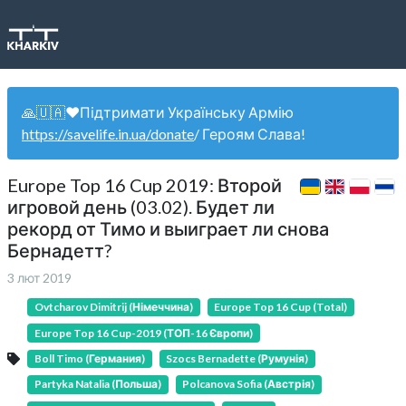
🙏🇺🇦❤️Підтримати Українську Армію
https://savelife.in.ua/donate
/ Героям Слава!
Europe Top 16 Cup 2019: Второй
игровой день (03.02). Будет ли
рекорд от Тимо и выиграет ли снова
Бернадетт?
3 лют 2019
Ovtcharov Dimitrij (Німеччина)
Europe Top 16 Cup (Total)
Europe Top 16 Cup-2019 (ТОП-16 Європи)
Boll Timo (Германия)
Szocs Bernadette (Румунія)
Partyka Natalia (Польша)
Polcanova Sofia (Австрія)