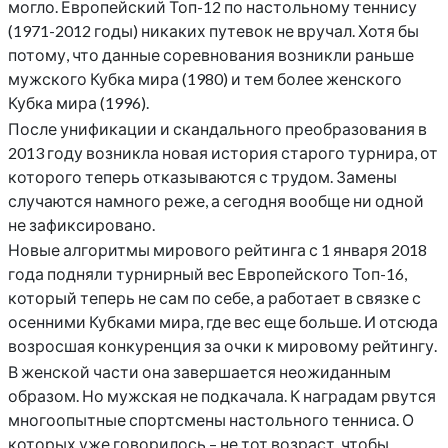
могло. Европейский Топ-12 по настольному теннису
(1971-2012 годы) никаких путевок не вручал. Хотя бы
потому, что данные соревнования возникли раньше
мужского Кубка мира (1980) и тем более женского
Кубка мира (1996).
После унификации и скандального преобразования в
2013 году возникла новая история старого турнира, от
которого теперь отказываются с трудом. Замены
случаются намного реже, а сегодня вообще ни одной
не зафиксировано.
Новые алгоритмы мирового рейтинга с 1 января 2018
года подняли турнирный вес Европейского Топ-16,
который теперь не сам по себе, а работает в связке с
осенними Кубками мира, где вес еще больше. И отсюда
возросшая конкуренция за очки к мировому рейтингу.
В женской части она завершается неожиданным
образом. Но мужская не подкачала. К наградам рвутся
многоопытные спортсмены настольного тенниса. О
которых уже говорилось – не тот возраст, чтобы