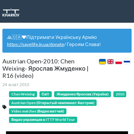
🙏🇺🇦❤️Підтримати Українську Армію
https://savelife.in.ua/donate
/ Героям Слава!
Austrian Open-2010: Chen
Weixing- Ярослав Жмуденко |
R16 (video)
24 жовт 2010
Chen Weixing
Світ
Жмуденко Ярослав (Україна)
2010
Austrian Open (Открытый чемпионат Австрии)
Video matches (Видео матчей)
Видео украинцев в ITTF World Tour