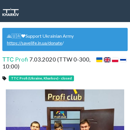
🙏🇺🇦❤️Support Ukrainian Army
https://savelife.in.ua/donate
/
ТТС Profi
7.03.2020 (TTW 0-300,
10:00)
TTC Profi (Ukraine, Kharkov) - closed