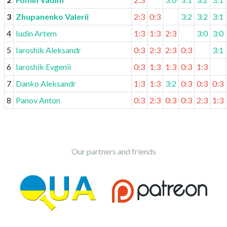
3
Zhupanenko Valerii
2:3
0:3
3:2
3:2
3:1
4
Iudin Artem
1:3
1:3
2:3
3:0
3:0
5
Iaroshik Aleksandr
0:3
2:3
2:3
0:3
3:1
6
Iaroshik Evgenii
0:3
1:3
1:3
0:3
1:3
7
Danko Aleksandr
1:3
1:3
3:2
0:3
0:3
0:3
8
Panov Anton
0:3
2:3
0:3
0:3
2:3
1:3
Our partners and friends