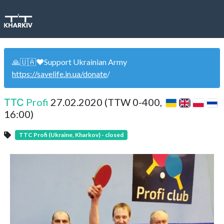
🙏🇺🇦❤️Support Ukrainian Army
https://savelife.in.ua/donate
/
ТТС Profi
27.02.2020 (TTW 0-400,
16:00)
TTC Profi (Ukraine, Kharkov) - closed