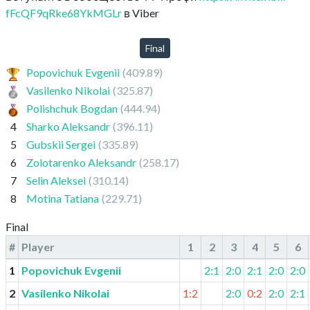
fFcQF9qRke68YkMGLr
в Viber
Final
Popovichuk Evgenii
(409.89)
Vasilenko Nikolai
(325.87)
Polishchuk Bogdan
(444.94)
4
Sharko Aleksandr
(396.11)
5
Gubskii Sergei
(335.89)
6
Zolotarenko Aleksandr
(258.17)
7
Selin Aleksei
(310.14)
8
Motina Tatiana
(229.71)
Final
#
Player
1
2
3
4
5
6
1
Popovichuk Evgenii
2:1
2:0
2:1
2:0
2:0
2
Vasilenko Nikolai
1:2
2:0
0:2
2:0
2:1