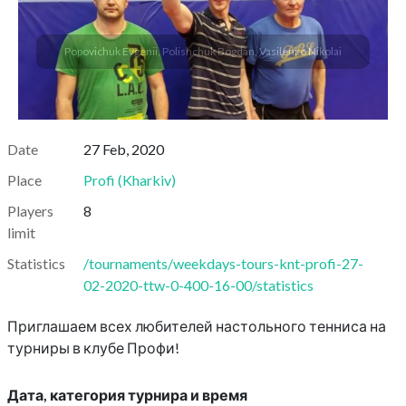
Popovichuk Evgenii, Polishchuk Bogdan, Vasilenko Nikolai
Date
27 Feb, 2020
Place
Profi
(
Kharkiv
)
Players
8
limit
Statistics
/tournaments/weekdays-tours-knt-profi-27-
02-2020-ttw-0-400-16-00/statistics
Приглашаем всех любителей настольного тенниса на
турниры в клубе Профи!
Дата, категория турнира и время