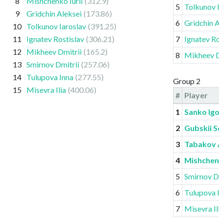
8
Mishchenko Iurii
(312.9)
5
Tolkunov 
9
Gridchin Aleksei
(173.86)
6
Gridchin A
10
Tolkunov Iaroslav
(391.25)
11
Ignatev Rostislav
(306.21)
7
Ignatev Ro
12
Mikheev Dmitrii
(165.2)
8
Mikheev D
13
Smirnov Dmitrii
(257.06)
14
Tulupova Inna
(277.55)
Group 2
15
Misevra Ilia
(400.06)
#
Player
1
Sanko Ig
2
Gubskii S
3
Tabakov 
4
Mishchenk
5
Smirnov D
6
Tulupova 
7
Misevra Il