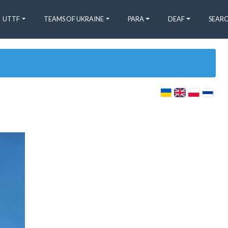
UTTF
TEAMS OF UKRAINE
PARA
DEAF
SEARC