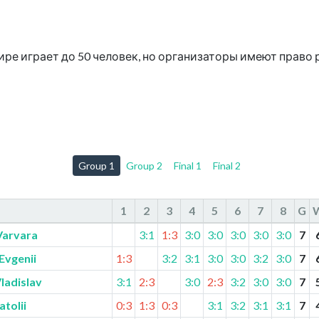
ре играет до 50 человек, но организаторы имеют право 
Group 1
Group 2
Final 1
Final 2
1
2
3
4
5
6
7
8
G
Varvara
3:1
1:3
3:0
3:0
3:0
3:0
3:0
7
Evgenii
1:3
3:2
3:1
3:0
3:0
3:2
3:0
7
ladislav
3:1
2:3
3:0
2:3
3:2
3:0
3:0
7
tolii
0:3
1:3
0:3
3:1
3:2
3:1
3:1
7