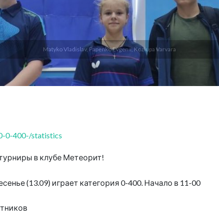
Matyko Vladislav, Papenko Evgenii, Koziupa Varvara
-0-400-/statistics
турниры в клубе Метеорит!
сенье (13.09) играет категория 0-400. Начало в 11-00
стников