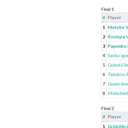
Final 1
#
Player
1
Matyko V
2
Koziupa 
3
Papenko 
4
Sanko Igo
5
Gubskii S
6
Tabakov 
7
Gusev Ana
8
Mishchenk
Final 2
#
Player
1
Gridchin 