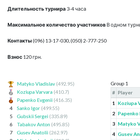
Длительность турнира
3-4 часа
Максимальное количество участников
В одном турни
Контакты
(096) 13-17-030, (050) 2-777-250
Взнос
120 грн.
Group 1
Matyko Vladislav
(492.95)
Koziupa Varvara
(410.7)
#
Player
Papenko Evgenii
(416.35)
1
Koziupa 
4
Sanko Igor
(499.55)
2
Papenko 
5
Gubskii Sergei
(335.89)
3
Matyko V
6
Tabakov Anton
(495.85)
7
Gusev Anatolii
(262.97)
4
Gusev Ana