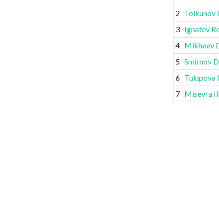
2
Tolkunov 
3
Ignatev Ro
4
Mikheev D
5
Smirnov D
6
Tulupova 
7
Misevra Il