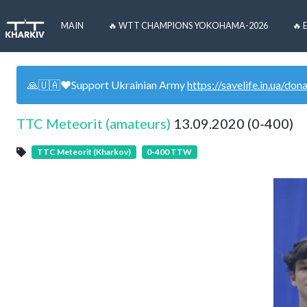
MAIN
🔥 WTT CHAMPIONS YOKOHAMA-2026
🔥 
🙏🇺🇦❤️Support Ukrainian Army
https://savelife.in.ua/don
TTC Meteorit (amateurs)
13.09.2020 (0-400)
TTC Meteorit (Kharkov)
0-400 TTW