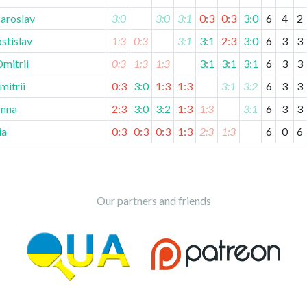
Iaroslav
3:0
3:0
3:1
0:3
0:3
3:0
6
4
2
stislav
1:3
0:3
3:1
3:1
2:3
3:0
6
3
3
mitrii
0:3
1:3
1:3
3:1
3:1
3:1
6
3
3
mitrii
0:3
3:0
1:3
1:3
3:1
3:2
6
3
3
Inna
2:3
3:0
3:2
1:3
1:3
3:1
6
3
3
ia
0:3
0:3
0:3
1:3
2:3
1:3
6
0
6
Our partners and friends