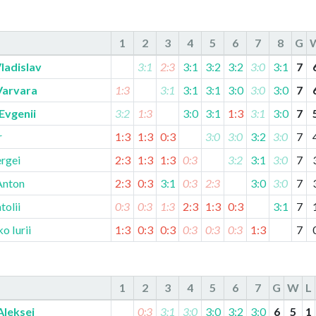
1
2
3
4
5
6
7
8
G
ladislav
3:1
2:3
3:1
3:2
3:2
3:0
3:1
7
Varvara
1:3
3:1
3:1
3:1
3:0
3:0
3:0
7
Evgenii
3:2
1:3
3:0
3:1
1:3
3:1
3:0
7
r
1:3
1:3
0:3
3:0
3:0
3:2
3:0
7
ergei
2:3
1:3
1:3
0:3
3:2
3:1
3:0
7
Anton
2:3
0:3
3:1
0:3
2:3
3:0
3:0
7
tolii
0:3
0:3
1:3
2:3
1:3
0:3
3:1
7
o Iurii
1:3
0:3
0:3
0:3
0:3
0:3
1:3
7
1
2
3
4
5
6
7
G
W
L
Aleksei
0:3
3:1
3:0
3:0
3:2
3:0
6
5
1