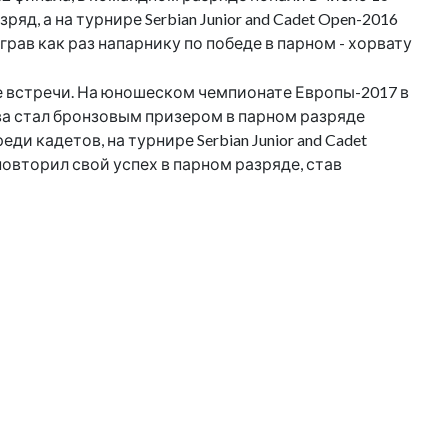
яд, а на турнире Serbian Junior and Cadet Open-2016
ав как раз напарнику по победе в парном - хорвату
 обе встречи. На юношеском чемпионате Европы-2017 в
нова стал бронзовым призером в парном разряде
ди кадетов, на турнире Serbian Junior and Cadet
повторил свой успех в парном разряде, став