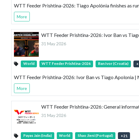
WTT Feeder Prishtina-2026: Tiago Apolónia finishes as ru
More
WTT Feeder Prishtina-2026: Ivor Ban vs Tiago
31 May 2026
World
WTT Feeder Prishtina-2026
Ban Ivor (Croatia)
+
WTT Feeder Prishtina-2026: Ivor Ban vs Tiago Apolonia | 
More
WTT Feeder Prishtina-2026: General inf
31 May 2026
Payas Jain (India)
World
Shao Jieni (Portugal)
+
21