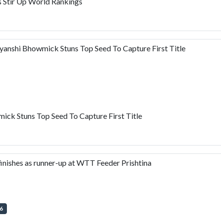
 Stir Up World Rankings
anshi Bhowmick Stuns Top Seed To Capture First Title
ck Stuns Top Seed To Capture First Title
nishes as runner-up at WTT Feeder Prishtina
6