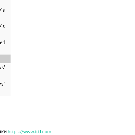
s
y's
y's
s
xed
s
ys'
ys'
ики
https://www.ittf.com