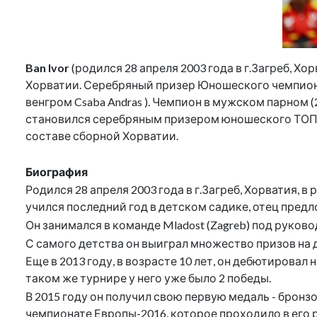
Ban Ivor
(родился 28 апреля 2003 года в г.Загреб, Х
Хорватии. Серебряный призер Юношеского чемпионат
венгром Csaba Andras ). Чемпион в мужском парном
становился серебряным призером юношеского ТОП-1
составе сборной Хорватии.
Биография
Родился 28 апреля 2003 года в г.Загреб, Хорватия, в
учился последний год в детском садике, отец предло
Он занимался в команде Mladost (Zagreb) под руковод
С самого детства он выиграл множество призов на 
Еще в 2013 году, в возрасте 10 лет, он дебютировал н
таком же турнире у него уже было 2 победы.
В 2015 году он получил свою первую медаль - бронзо
чемпионате Европы-2016. которое проходило в его р