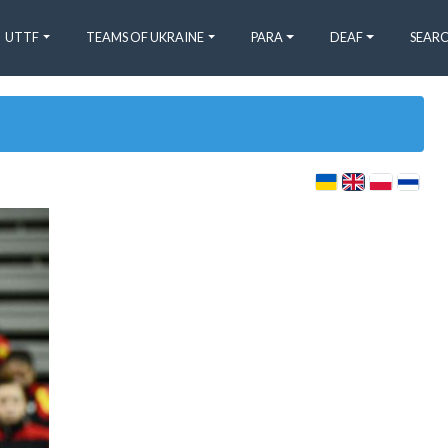
UTTF
TEAMS OF UKRAINE
PARA
DEAF
SEARC