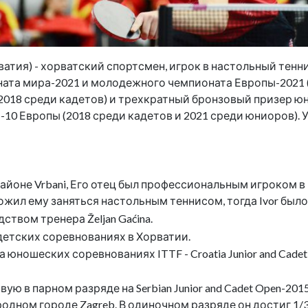
орватия) - хорватский спортсмен, игрок в настольный те
а мира-2021 и молодежного чемпионата Европы-2021 (до
 (2018 среди кадетов) и трехкратный бронзовый призер 
0 Европы (2018 среди кадетов и 2021 среди юниоров). 
 районе Vrbani, Его отец был профессиональным игроком в 
жил ему заняться настольным теннисом, тогда Ivor было 
ством тренера Željan Gaćina.
детских соревнованиях в Хорватии.
а юношеских соревнованиях ITTF - Croatia Junior and Cadet 
вую в парном разряде на Serbian Junior and Cadet Open-2
одном городе Zagreb. В одиночном разряде он достиг 1/3