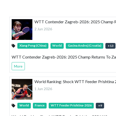
WTT Contender Zagreb-2026: 2025 Champ Re
2 Jun 2026
Xiang Peng (China)
World
Gacina Andrej (Croatia)
+
13
WTT Contender Zagreb-2026: 2025 Champ Returns To Zag
More
World Ranking: Shock WTT Feeder Prishtina 
1 Jun 2026
World
France
WTT Feeder Prishtina-2026
+
9