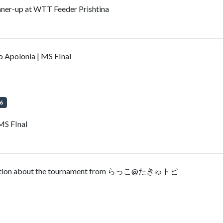
nner-up at WTT Feeder Prishtina
 Apolonia | MS FInal
6
MS FInal
ormation about the tournament from らっこ@たきゅトピ