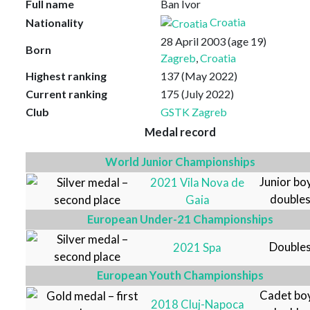
Full name
Ban Ivor
Croatia
Nationality
28 April 2003
(age 19)
Born
Zagreb
,
Croatia
Highest ranking
137 (May 2022)
Current ranking
175 (July 2022)
Club
GSTK Zagreb
Medal record
World Junior Championships
Junior bo
2021 Vila Nova de
double
Gaia
European Under-21 Championships
Double
2021 Spa
European Youth Championships
Cadet bo
2018 Cluj-Napoca