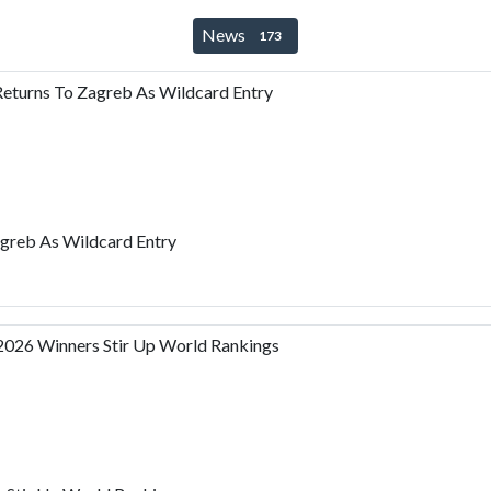
News
173
turns To Zagreb As Wildcard Entry
reb As Wildcard Entry
2026 Winners Stir Up World Rankings