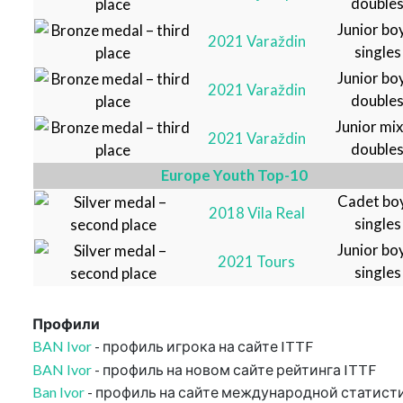
double
Junior bo
2021 Varaždin
singles
Junior bo
2021 Varaždin
double
Junior mi
2021 Varaždin
double
Europe Youth Top-10
Cadet bo
2018 Vila Real
singles
Junior bo
2021 Tours
singles
Профили
BAN Ivor
- профиль игрока на сайте ITTF
BAN Ivor
- профиль на новом сайте рейтинга ITTF
Ban Ivor
- профиль на сайте международной статист