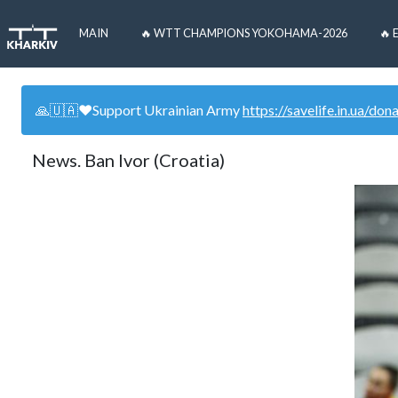
MAIN
🔥 WTT CHAMPIONS YOKOHAMA-2026
🔥 
🙏🇺🇦❤️Support Ukrainian Army
https://savelife.in.ua/don
News. Ban Ivor (Croatia)