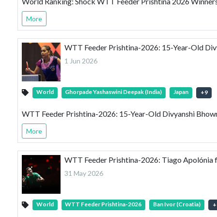
World Ranking: Shock WTT Feeder Prishtina 2026 Winners
More
WTT Feeder Prishtina-2026: 15-Year-Old Divy
1 Jun 2026
World
Ghorpade Yashaswini Deepak (India)
Japan
+
9
WTT Feeder Prishtina-2026: 15-Year-Old Divyanshi Bhowmi
More
WTT Feeder Prishtina-2026: Tiago Apolónia fi
31 May 2026
World
WTT Feeder Prishtina-2026
Ban Ivor (Croatia)
+