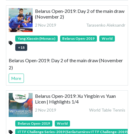
Belarus Open-2019: Day 2 of the main draw
(November 2)
2 Nov 2019
Tarasenko Aleksandr
Yang Xiaoxin (Monaco)
Belarus Open-2019
World
+
18
Belarus Open-2019: Day 2 of the main draw (November
2)
More
Belarus Open-2019: Xu Yingbin vs Yuan
Licen | Highlights 1/4
2 Nov 2019
World Table Tennis
Belarus Open-2019
World
ITTF Challenge Series-2019 (Seriia turnirov ITTF Challenge-2019)