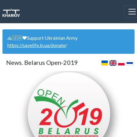
🙏🇺🇦❤️Support Ukrainian Army
https://savelife.in.ua/donate
/
News. Belarus Open-2019