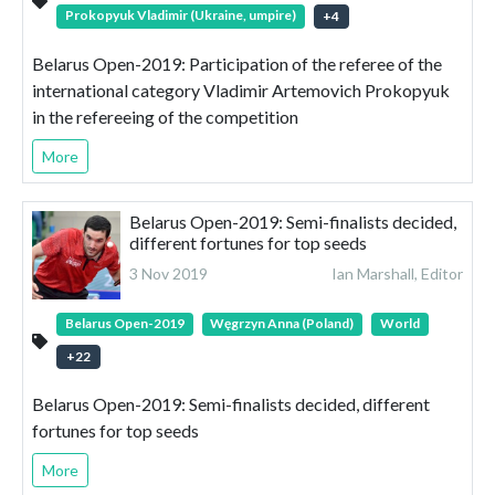
Prokopyuk Vladimir (Ukraine, umpire)
+
4
Belarus Open-2019: Participation of the referee of the
international category Vladimir Artemovich Prokopyuk
in the refereeing of the competition
More
Belarus Open-2019: Semi-finalists decided,
different fortunes for top seeds
3 Nov 2019
Ian Marshall, Editor
Belarus Open-2019
Węgrzyn Anna (Poland)
World
+
22
Belarus Open-2019: Semi-finalists decided, different
fortunes for top seeds
More