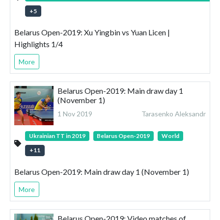
+
5
Belarus Open-2019: Xu Yingbin vs Yuan Licen |
Highlights 1/4
More
Belarus Open-2019: Main draw day 1
(November 1)
1 Nov 2019
Tarasenko Aleksandr
Ukrainian TT in 2019
Belarus Open-2019
World
+
11
Belarus Open-2019: Main draw day 1 (November 1)
More
Belarus Open-2019: Video matches of