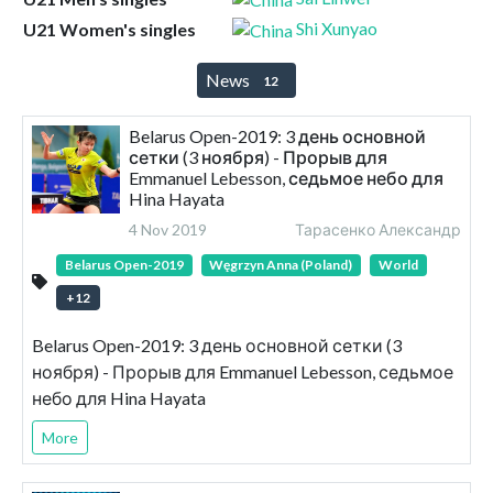
Shi Xunyao
U21 Women's singles
News
12
Belarus Open-2019: 3 день основной
сетки (3 ноября) - Прорыв для
Emmanuel Lebesson, седьмое небо для
Hina Hayata
4 Nov 2019
Тарасенко Александр
Belarus Open-2019
Węgrzyn Anna (Poland)
World
+
12
Belarus Open-2019: 3 день основной сетки (3
ноября) - Прорыв для Emmanuel Lebesson, седьмое
небо для Hina Hayata
More