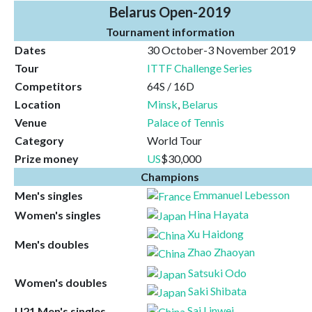
Belarus Open-2019
Tournament information
Dates
30 October-3 November 2019
Tour
ITTF Challenge Series
Competitors
64S / 16D
Location
Minsk
,
Belarus
Venue
Palace of Tennis
Category
World Tour
Prize money
US
$30,000
Champions
Emmanuel Lebesson
Men's singles
Hina Hayata
Women's singles
Xu Haidong
Men's doubles
Zhao Zhaoyan
Satsuki Odo
Women's doubles
Saki Shibata
Sai Linwei
U21 Men's singles