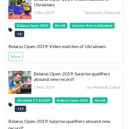
Ukrainians
1 Nov 2019
Tarasenko Olexandr
Belarus Open-2019
World
Limonov Anton (Ukraine)
+
6
Belarus Open-2019: Video matches of Ukrainians
More
Belarus Open-2019: Surprise qualifiers
abound, new record?
1 Nov 2019
Ian Marshall, Editor
Ukrainian TT in 2019
Belarus Open-2019
World
+
17
Belarus Open-2019: Surprise qualifiers abound, new
record?