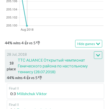
44
%
wins
4
👍 vs
5
👎
Hide games
28 Jul, 2018
ТТС ALIANCE Открытый чемпионат
18
Генического района по настольному
place
теннису (28.07.2018)
44
%
wins
4
👍 vs
5
👎
Final II
0:3
Milishchuk Viktor
Final II