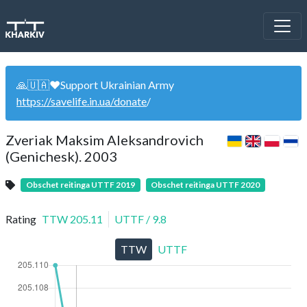
🙏🇺🇦❤️Support Ukrainian Army
https://savelife.in.ua/donate
/
Zveriak Maksim Aleksandrovich
(Genichesk). 2003
Obschet reitinga UTTF 2019
Obschet reitinga UTTF 2020
Rating
TTW
205.11
UTTF
/
9.8
TTW
UTTF