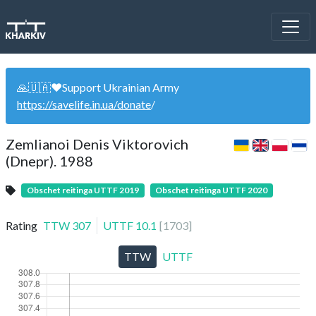
🙏🇺🇦❤️Support Ukrainian Army
https://savelife.in.ua/donate
/
Zemlianoi Denis Viktorovich
(Dnepr). 1988
Obschet reitinga UTTF 2019
Obschet reitinga UTTF 2020
Rating
TTW
307
UTTF
10.1
[
1703
]
TTW
UTTF