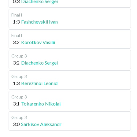
0:3
Diachenko Sergei
Final I
1:3
Fashchevskii Ivan
Final I
3:2
Korotkov Vasilii
Group 3
3:2
Diachenko Sergei
Group 3
1:3
Berezhnoi Leonid
Group 3
3:1
Tokarenko Nikolai
Group 3
3:0
Sarkisov Aleksandr