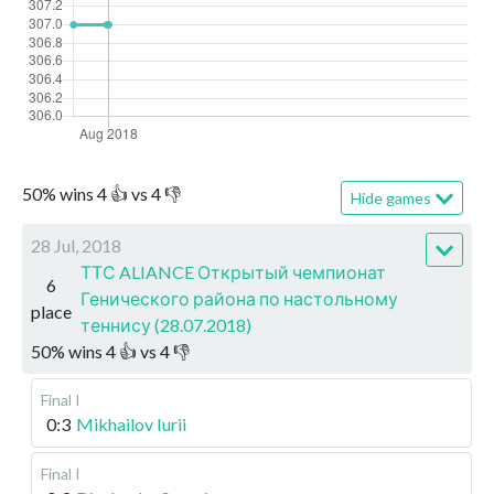
50
%
wins
4
👍 vs
4
👎
Hide games
28 Jul, 2018
ТТС ALIANCE Открытый чемпионат
6
Генического района по настольному
place
теннису (28.07.2018)
50
%
wins
4
👍 vs
4
👎
Final I
0:3
Mikhailov Iurii
Final I