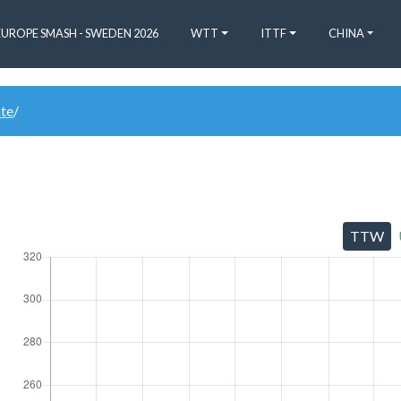
EUROPE SMASH - SWEDEN 2026
WTT
ITTF
CHINA
ate
/
TTW