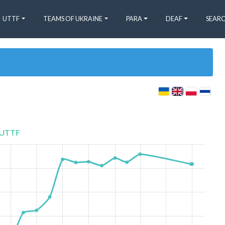
UTTF
TEAMS OF UKRAINE
PARA
DEAF
SEARC
UTTF