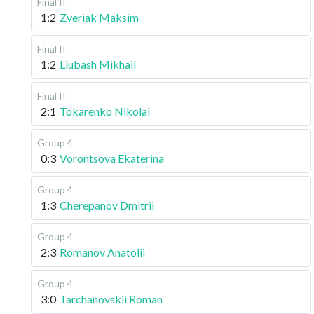
Final II
1:2
Zveriak Maksim
Final II
1:2
Liubash Mikhail
Final II
2:1
Tokarenko Nikolai
Group 4
0:3
Vorontsova Ekaterina
Group 4
1:3
Cherepanov Dmitrii
Group 4
2:3
Romanov Anatolii
Group 4
3:0
Tarchanovskii Roman