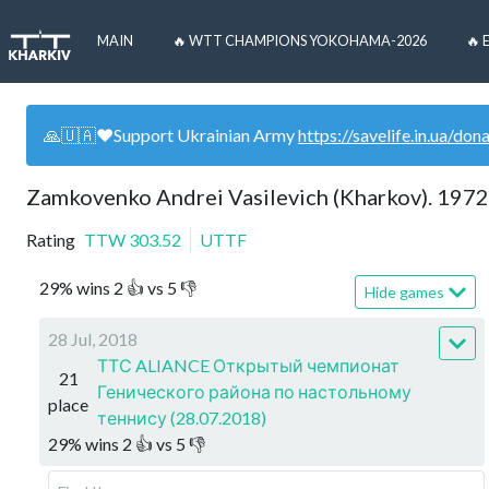
MAIN
🔥 WTT CHAMPIONS YOKOHAMA-2026
🔥 
🙏🇺🇦❤️Support Ukrainian Army
https://savelife.in.ua/don
Zamkovenko Andrei Vasilevich (Kharkov). 1972
Rating
TTW
303.52
UTTF
29
%
wins
2
👍 vs
5
👎
Hide games
28 Jul, 2018
ТТС ALIANCE Открытый чемпионат
21
Генического района по настольному
place
теннису (28.07.2018)
29
%
wins
2
👍 vs
5
👎