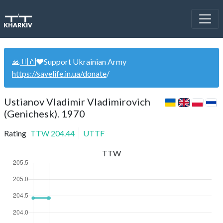
🙏🇺🇦❤️Support Ukrainian Army
https://savelife.in.ua/donate
/
Ustianov Vladimir Vladimirovich
(Genichesk). 1970
Rating
TTW
204.44
UTTF
TTW