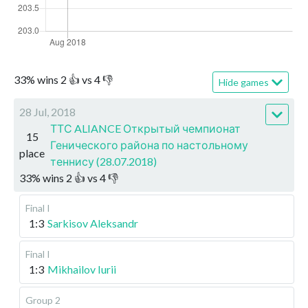
33
%
wins
2
👍 vs
4
👎
Hide games
28 Jul, 2018
ТТС ALIANCE Открытый чемпионат
15
Генического района по настольному
place
теннису (28.07.2018)
33
%
wins
2
👍 vs
4
👎
Final I
1:3
Sarkisov Aleksandr
Final I
1:3
Mikhailov Iurii
Group 2