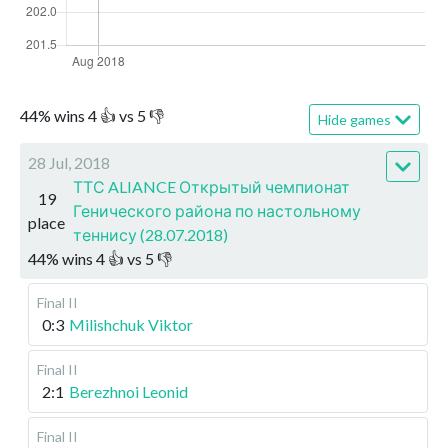
44
%
wins
4
👍 vs
5
👎
Hide games
28 Jul, 2018
ТТС ALIANCE Открытый чемпионат
19
Генического района по настольному
place
теннису (28.07.2018)
44
%
wins
4
👍 vs
5
👎
Final II
0:3
Milishchuk Viktor
Final II
2:1
Berezhnoi Leonid
Final II