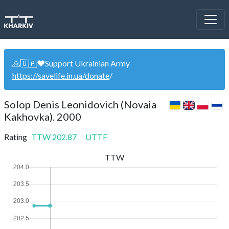
🙏🇺🇦❤️Support Ukrainian Army
https://savelife.in.ua/donate
/
Solop Denis Leonidovich (Novaia
Kakhovka). 2000
Rating
TTW
202.87
UTTF
TTW