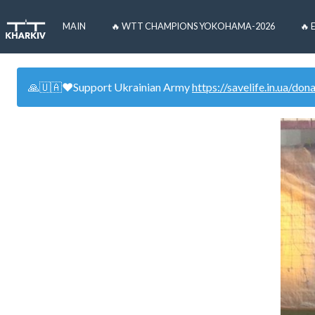
MAIN
🔥 WTT CHAMPIONS YOKOHAMA-2026
🔥 
🙏🇺🇦❤️Support Ukrainian Army
https://savelife.in.ua/don