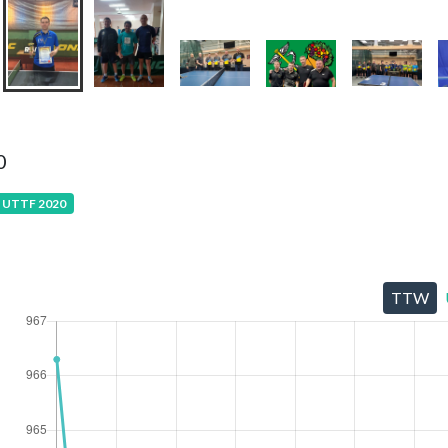
0
a UTTF 2020
TTW