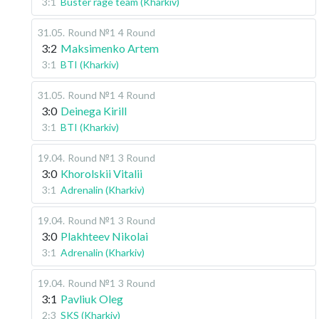
3:1
Buster rage team (Kharkiv)
31.05
.
Round №1
4 Round
3:2
Maksimenko Artem
3:1
BTI (Kharkiv)
31.05
.
Round №1
4 Round
3:0
Deinega Kirill
3:1
BTI (Kharkiv)
19.04
.
Round №1
3 Round
3:0
Khorolskii Vitalii
3:1
Adrenalin (Kharkiv)
19.04
.
Round №1
3 Round
3:0
Plakhteev Nikolai
3:1
Adrenalin (Kharkiv)
19.04
.
Round №1
3 Round
3:1
Pavliuk Oleg
2:3
SKS (Kharkiv)