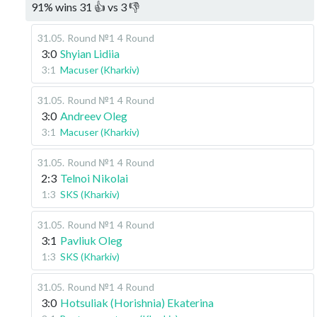
91
%
wins
31
👍 vs
3
👎
31.05
.
Round №1
4 Round
3:0
Shyian Lidiia
3:1
Macuser (Kharkiv)
31.05
.
Round №1
4 Round
3:0
Andreev Oleg
3:1
Macuser (Kharkiv)
31.05
.
Round №1
4 Round
2:3
Telnoi Nikolai
1:3
SKS (Kharkiv)
31.05
.
Round №1
4 Round
3:1
Pavliuk Oleg
1:3
SKS (Kharkiv)
31.05
.
Round №1
4 Round
3:0
Hotsuliak (Horishnia) Ekaterina