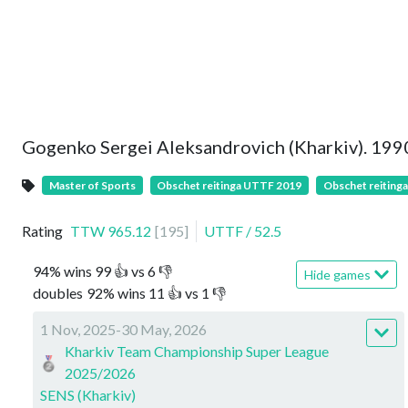
Gogenko Sergei Aleksandrovich (Kharkiv). 199
Master of Sports
Obschet reitinga UTTF 2019
Obschet reiting
Rating
TTW
965.12
[
195
]
UTTF
/
52.5
94
%
wins
99
👍 vs
6
👎
Hide games
doubles
92
%
wins
11
👍 vs
1
👎
1 Nov, 2025-30 May, 2026
Kharkiv Team Championship Super League
2025/2026
SENS (Kharkiv)