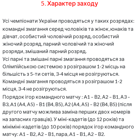
5. Характер заходу
Усі чемпіонати України проводяться у таких розрядах:
командні змагання серед чоловіків та жінок, юнаків та
дівчат, особистий чоловічий розряд, особистий
жіночий розряд, парний чоловічий та жіночий
розряди, змішаний парний розряд.
Усі парні та змішані парні змагання проводяться за
Олімпійською системою з розіграшом 1-2 місць на
більшість з 5-ти сетів, 3-4 місця не розігруються.
Командні змагання проводяться з розіграшом 1-2
місця, 3-4 не розігруються.
Порядок ігор командного матчу : A1 – В2, А2 – В1, А3 –
В3, A1 (А4, А5) – В1 (В4, В5), А2 (А4, А5) – В2 (В4, В5) (після
другого матчу можлива заміна перших двох номерів
на запасних гравців). У міні-кадетів (до 12 років) та
мініміні-кадетів (до 10 років) порядок ігор командного
матчу: A1 – В2, А2 – В1, пара, A1 – В1, А2 – В2.