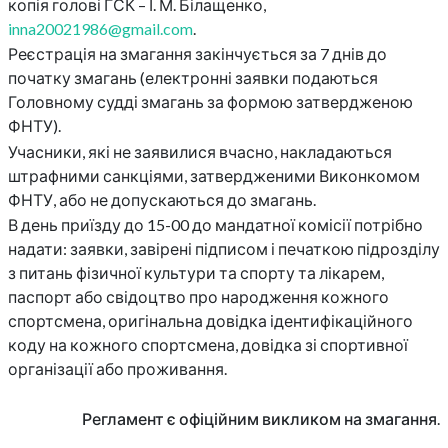
копія голові ГСК – І. М. Білащенко,
inna20021986@gmail.com
.
Реєстрація на змагання закінчується за 7 днів до
початку змагань (електронні заявки подаються
Головному судді змагань за формою затвердженою
ФНТУ).
Учасники, які не заявилися вчасно, накладаються
штрафними санкціями, затвердженими Виконкомом
ФНТУ, або не допускаються до змагань.
В день приїзду до 15-00 до мандатної комісії потрібно
надати: заявки, завірені підписом і печаткою підрозділу
з питань фізичної культури та спорту та лікарем,
паспорт або свідоцтво про народження кожного
спортсмена, оригінальна довідка ідентифікаційного
коду на кожного спортсмена, довідка зі спортивної
організації або проживання.
Регламент є офіційним викликом на змагання.