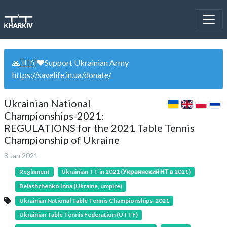
🙏🇺🇦❤️Support Ukrainian Army
https://savelife.in.ua/donate
/
Ukrainian National
Championships-2021:
REGULATIONS for the 2021 Table Tennis
Championship of Ukraine
8 Jan 2021
Reglament
Ukrainian TT in 2021 (Украинский НТ в 2021)
Belashchenko Inna (Ukraine, umpire)
Ukrainian National Table Tennis Championships-2021
Ukrainian Table Tennis Federation (UTTF)