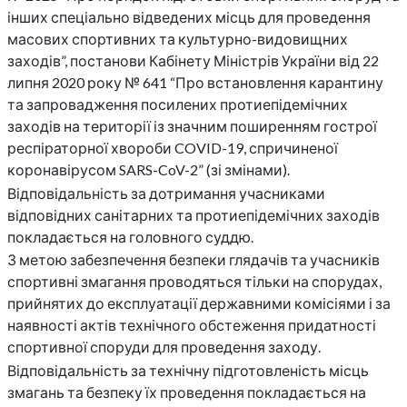
інших спеціально відведених місць для проведення
масових спортивних та культурно-видовищних
заходів”, постанови Кабінету Міністрів України від 22
липня 2020 року № 641 “Про встановлення карантину
та запровадження посилених протиепідемічних
заходів на території із значним поширенням гострої
респіраторної хвороби COVID-19, спричиненої
коронавірусом SARS-CoV-2” (зі змінами).
Відповідальність за дотримання учасниками
відповідних санітарних та протиепідемічних заходів
покладається на головного суддю.
З метою забезпечення безпеки глядачів та учасників
спортивні змагання проводяться тільки на спорудах,
прийнятих до експлуатації державними комісіями і за
наявності актів технічного обстеження придатності
спортивної споруди для проведення заходу.
Відповідальність за технічну підготовленість місць
змагань та безпеку їх проведення покладається на