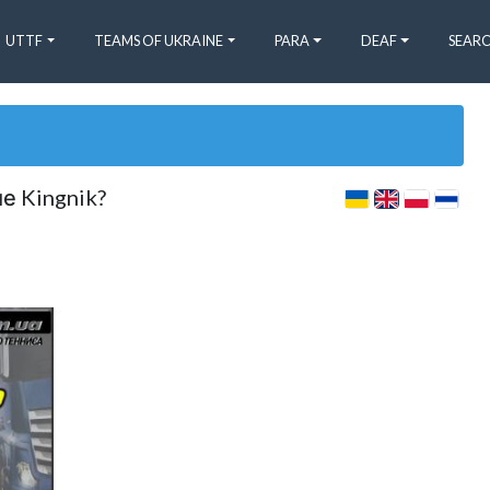
UTTF
TEAMS OF UKRAINE
PARA
DEAF
SEARC
е Kingnik?