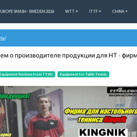
EUROPE SMASH - SWEDEN 2026
WTT
ITTF
CHINA
ate
/
аем о производителе продукции для НТ - фирм
Equipment Reviews from TT4U
Equipment for Table Tennis