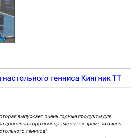
я настольного тенниса Кингник TT
которая выпускает очень годные продукты для
на за довольно короткий промежуток времени очень
стольного тенниса!