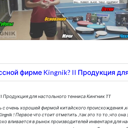
сной фирме Kingnik? II Продукция дл
II Продукция для настольного тенниса Кингник TT
ть с очень хорошей фирмой китайского происхождения ,
ngnik ! Первое что стоит отметить ,так это то то ,что о
охо вливается в рынок производителей инвентаря для на