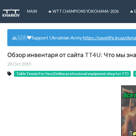
MAIN
🔥 WTT CHAMPIONS YOKOHAMA-2026
🔥 
🙏🇺🇦❤️Support Ukrainian Army
https://savelife.in.ua/don
Обзор инвентаря от сайта TT4U: Что мы зн
20 Oct 2019
Table Tennis For You (Online professional equipment shop for TT)