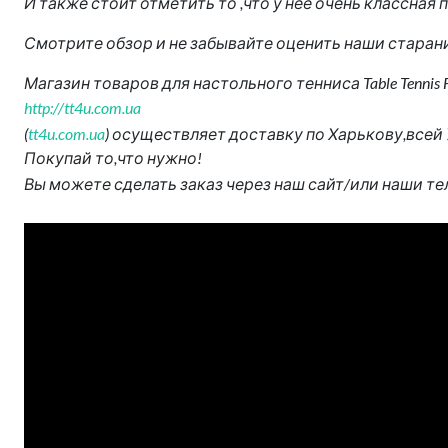
И также стоит отметить то ,что у нее очень классна
Смотрите обзор и не забывайте оценить наши старани
Магазин товаров для настольного тенниса Table Tennis F
http://tt4u.com.ua
(
tt4u.com.ua
) осуществляет доставку по Харькову,всей 
Покупай то,что нужно!
Вы можете сделать заказ через наш сайт/или наши т