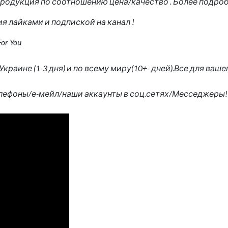
я продукция по соотношению цена/качество . Более подро
я лайками и подпиской на канал !
or You
Украине (1-3 дня) и по всему миру(10+- дней).Все для ва
елефоны/е-мейл/наши аккаунты в соц.сетях/Месседжеры!