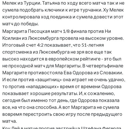
Мелек из Турции. Татьяна по ходу всего матча так и не
сумела подобрать ключики к игре турчанки. Ху Мелек
контролировала ход поединка и сумела довести этот
матч до победы.
Маргарита Песоцкая матч 1/8 финала против Ни
Ксилиан из Люксембурга провела на высоком уровне.
Итоговый счет 4:2 показывает, что 51-летняя
спортсменка из Люксембурга не зря все еще так
высоко находится в европейском рейтинге - это был
не проходной матч для Маргариты. В четвертьфинале
Маргарите противостояла Ева Одорова из Словакии.
И если против «защитниц» она играет не очень удачно,
то против «нападающих» время от времени Одорова
показывает хорошие результаты. И, к сожалению,
сегодня был именно тот день, где Одорова показала
все, на что она способна. А вот Маргарита не сумела
вовремя перестроить свою игру после предыдущего
матча.
Коу Лей в матче против австрийца Штефана Фегерла