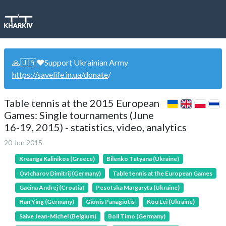
🙏🇺🇦❤️Support Ukrainian Army
https://savelife.in.ua/donate
/
Table tennis at the 2015 European
Games: Single tournaments (June
16-19, 2015) - statistics, video, analytics
20 Jun 2015
Kreanga Kalinikos (Greece)
Bilenko Tetyana (Ukraine)
Ovtcharov Dimitrij (Germany)
Table tennis at the European Games
Gacina Andrej (Croatia)
Pesotska Margaryta (Ukraine)
Han Ying (Germany)
Gionis Panagiotis
Kou Lei (Ukraine)
Saive Jean-Michel (Belgium)
Boll Timo (Germany)