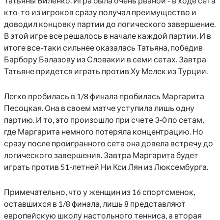
Татьяны Биленко. Игра была очень рваной - в ходе сета
кто-то из игроков сразу получал преимущество и
доводил концовку партии до логического завершение.
В этой игре все решалось в начале каждой партии. И в
итоге все-таки сильнее оказалась Татьяна, победив
Барбору Балазову из Словакии в семи сетах. Завтра
Татьяне придется играть против Ху Мелек из Турции.
Легко пробилась в 1/8 финала пробилась Маргарита
Песоцкая. Она в своем матче уступила лишь одну
партию. И то, это произошло при счете 3-0 по сетам,
где Маргарита немного потеряла концентрацию. Но
сразу после проигранного сета она довела встречу до
логического завершения. Завтра Маргарита будет
играть против 51-летней Ни Кси Лян из Люксембурга.
Примечательно, что у женщин из 16 спортсменок,
оставшихся в 1/8 финала, лишь 8 представляют
европейскую школу настольного тенниса, а вторая