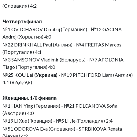
(Словакия) 4:2
Четвертьфинал
№1 OVTCHAROV Dimitrij (Германия) - №12 GACINA
Andrej (Хорватия) 4:0
№22 DRINKHALL Paul (Англия) - №4 FREITAS Marcos
(Португалия) 4:1
№3 SAMSONOV Vladimir (Беларусь) - №7 APOLONIA
Tiago (Португалия) 4:0
№25 KOU Lei (Украина)
- №19 PITCHFORD Liam (Англия)
4:1 (8,6,6,-9,8)
Женщины, 1/8 финала
№1 HAN Ying (Германия) - №21 POLCANOVA Sofia
(Австрия) 4:0
№19 LI Xue (Франция) - №5 LI Jie (Голландия) 2:4
№51 ODOROVA Eva (Словакия) - STRBIKOVA Renata
(Чехия) 4:2