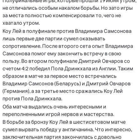
Полуфинальные игры, которые прошли 19 июня утром,
не отличались особым накалом борьбы. Но зато игры
за места полностью компенсировали то, чего не
хватало утром.
Коу Лей в полуфинале против Владимира Самсонова
лишь первые две партии сумел оказывать
сопротивление. После второго сета опыт Владимира
Самсонова помог ему закончить встречу в свою
пользу. Во втором полуфинале Дмитрий Овчаров со
счетом 4:2 победил Пола Дринкхала из Англии. Таким
образом в матче за первое место встречались
Владимир Самсонов (Беларусь) и Дмитрий Овчаров
(Германия), а за третье место сражались Коу Лей
против Пола Дринкхала.
Оба матча выдались очень интересными и
переполненными игрой нервов и мастерства.
В борьбе за бронзу Коу Лей в шестисетовом матче
сумел вырвать победу у англичанина. Что интересно,
заключительная партия закончилась с довольно