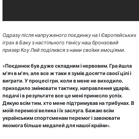
Одразу після напруженого поєдинку на I Європейських
іграх в Баку з настільного тенісу наш бронзовий
призер Коу Лей поділився з нами своїми емоціями.
«Поєдинок був дуже складним і нервовим. Гра йшла
м’яч в м’яч, але все ж таки я зумів досягти своєї цілі і
виграти. У процесі гри, коли в мене не виходило,
приходило змінювати тактику, направлення ударів,
подачі і в результате все це мені принесло успіх.
Дякую всім тим, хто мене підтримував на трибунах. В
моїй перемозі велика і їх заслуга. Бажаю всім
українським спортсменам перемог і завоювати
якомога більше медалей для нашої країни».